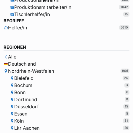
Produktionshelfer/in
Produktionsmitarbeiter/in
1842
Tischlerhelfer/in
15
BEGRIFFE
Helfer/in
5610
REGIONEN
Alle
Deutschland
Nordrhein-Westfalen
906
Bielefeld
24
Bochum
3
Bonn
6
Dortmund
8
Düsseldorf
15
Essen
5
Köln
31
Lkr Aachen
29