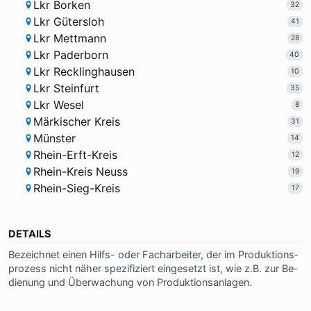
Lkr Borken
32
Lkr Gütersloh
41
Lkr Mettmann
28
Lkr Paderborn
40
Lkr Recklinghausen
10
Lkr Steinfurt
35
Lkr Wesel
8
Märkischer Kreis
31
Münster
14
Rhein-Erft-Kreis
12
Rhein-Kreis Neuss
19
Rhein-Sieg-Kreis
17
DETAILS
Be­zeich­net einen Hilfs- oder Fach­ar­bei­ter, der im Pro­duk­ti­ons­
pro­zess nicht nä­her spe­zi­fi­ziert ein­ge­setzt ist, wie z.B. zur Be­
die­nung und Über­wa­chung von Pro­duk­ti­ons­an­la­gen.