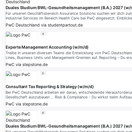
Duales Studium BWL-Gesundheitsmanagement (B.A.) 2027 (w/
Für unseren Geschäftsbereich Assurance Solutions suchen wir dich zum1
Industrial Services im Bereich Health Care bei PwC eingesetzt. Einbli
PwC Deutschland
via
studentpartout.de
4
Experte Management Accounting (w/m/d)
Treibe in unseren diversen Teams die Entwicklung von PwC Deutschland 
Lines, Business Units und Management‑Gremien auf. Reporting – Du ers
PwC
via
stepstone.de
5
Consultant Tax Reporting & Strategy (w/m/d)
Bei PwC Deutschland arbeiten wir daran, entscheidende Herausforderun
Gesellschaft auszubauen … Risk & Compliance - Du wirkst beim Aufbau
PwC
via
stepstone.de
6
Duales Studium BWL-Gesundheitsmanagement (B.A.) 2027 (w/
Für unseren Geschäftsbereich Assurance Solutions suchen wir dich zum1