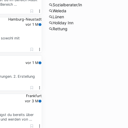
 Bereich …
Sozialberater/in
Weleda
Lünen
Hamburg-Neustadt
Holiday Inn
vor 1 M
Rettung
h sowohl mit
vor 1 M
ungen. 2. Erstellung
Frankfurt
vor 3 M
ügst du bereits über
l und werden von …