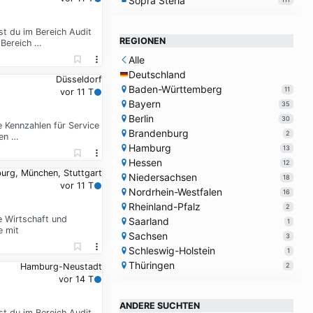
Sopra Steria
t du im Bereich Audit
REGIONEN
 Bereich …
Alle
Deutschland
Düsseldorf
Baden-Württemberg
11
vor 11 T
Bayern
35
Berlin
30
e Kennzahlen für Service
Brandenburg
2
sen …
Hamburg
13
Hessen
12
rg, München, Stuttgart
Niedersachsen
18
vor 11 T
Nordrhein-Westfalen
16
Rheinland-Pfalz
2
e Wirtschaft und
Saarland
1
e mit
Sachsen
3
Schleswig-Holstein
1
Thüringen
2
Hamburg-Neustadt
vor 14 T
ANDERE SUCHTEN
t du im Bereich Audit