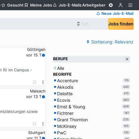
e
Gesucht
Meine Jobs
Job-E-Mails
Arbeitgeber
Neue Job-E-Mail
Jobs finden
Sortierung:
Relevanz
Göttingen
vor 15 T
BERUFE
Alle
t R) im Campus -
BEGRIFFE
Accenture
115
Akkodis
440
Maisach
Deloitte
415
vor 13 T
Ecovis
383
Ernst & Young
409
nstleistungen sowie
Fichtner
181
Grant Thornton
235
McKinsey
105
PwC
Stuttgart
135
vor 11 T
111