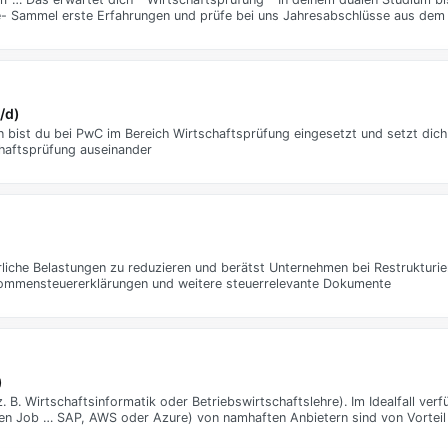
cke- Sammel erste Erfahrungen und prüfe bei uns Jahresabschlüsse aus dem
/d)
 bist du bei PwC im Bereich Wirtschaftsprüfung eingesetzt und setzt dic
chaftsprüfung auseinander
liche Belastungen zu reduzieren und berätst Unternehmen bei Restrukturier
nkommensteuererklärungen und weitere steuerrelevante Dokumente
)
B. Wirtschaftsinformatik oder Betriebswirtschaftslehre). Im Idealfall verf
ichen Job … SAP, AWS oder Azure) von namhaften Anbietern sind von Vortei