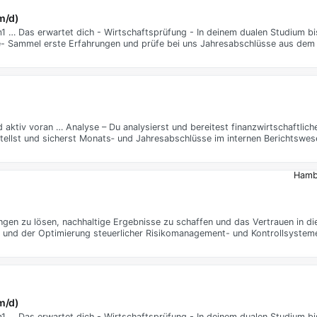
m/d)
 … Das erwartet dich - Wirtschaftsprüfung - In deinem dualen Studium bis
cke- Sammel erste Erfahrungen und prüfe bei uns Jahresabschlüsse aus dem
aktiv voran … Analyse – Du analysierst und bereitest finanzwirtschaftlich
tellst und sicherst Monats‑ und Jahresabschlüsse im internen Berichtswe
Hambu
gen zu lösen, nachhaltige Ergebnisse zu schaffen und das Vertrauen in di
 und der Optimierung steuerlicher Risikomanagement- und Kontrollsystem
m/d)
 … Das erwartet dich - Wirtschaftsprüfung - In deinem dualen Studium bis