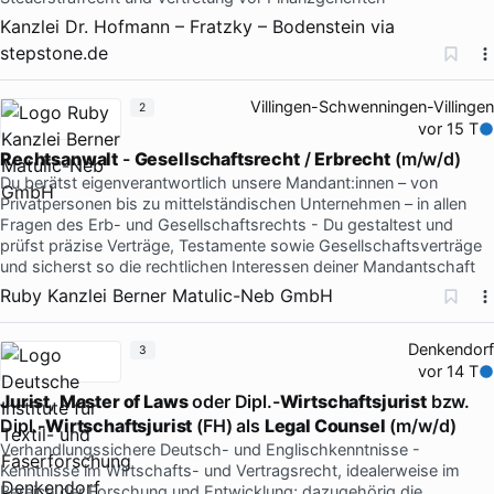
Kanzlei Dr. Hofmann – Fratzky – Bodenstein
via
stepstone.de
Villingen-Schwenningen-Villingen
2
vor 15 T
Rechtsanwalt
-
Gesellschaftsrecht
/
Erbrecht
(m/w/d)
Du berätst eigenverantwortlich unsere Mandant:innen – von
Privatpersonen bis zu mittelständischen Unternehmen – in allen
Fragen des Erb- und Gesellschaftsrechts - Du gestaltest und
prüfst präzise Verträge, Testamente sowie Gesellschaftsverträge
und sicherst so die rechtlichen Interessen deiner Mandantschaft
Ruby Kanzlei Berner Matulic-Neb GmbH
Denkendorf
3
vor 14 T
Jurist
,
Master of Laws
oder Dipl.-
Wirtschaftsjurist
bzw.
Dipl.-
Wirtschaftsjurist
(FH) als
Legal Counsel
(m/w/d)
Verhandlungssichere Deutsch- und Englischkenntnisse -
Kenntnisse im Wirtschafts- und Vertragsrecht, idealerweise im
Bereich der Forschung und Entwicklung; dazugehörig die