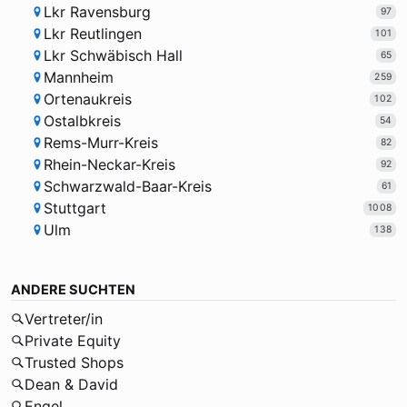
Lkr Ravensburg
97
Lkr Reutlingen
101
Lkr Schwäbisch Hall
65
Mannheim
259
Ortenaukreis
102
Ostalbkreis
54
Rems-Murr-Kreis
82
Rhein-Neckar-Kreis
92
Schwarzwald-Baar-Kreis
61
Stuttgart
1008
Ulm
138
ANDERE SUCHTEN
Vertreter/in
Private Equity
Trusted Shops
Dean & David
Engel