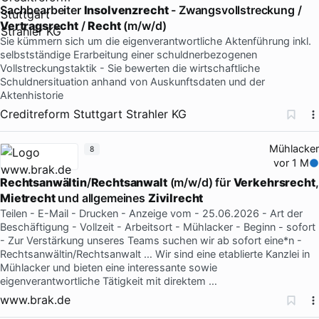
Sachbearbeiter
Insolvenzrecht
- Zwangsvollstreckung /
Vertragsrecht
/
Recht
(m/w/d)
Sie kümmern sich um die eigenverantwortliche Aktenführung inkl.
selbstständige Erarbeitung einer schuldnerbezogenen
Vollstreckungstaktik - Sie bewerten die wirtschaftliche
Schuldnersituation anhand von Auskunftsdaten und der
Aktenhistorie
Creditreform Stuttgart Strahler KG
Mühlacker
8
vor 1 M
Rechtsanwältin
/
Rechtsanwalt
(m/w/d) für
Verkehrsrecht
,
Mietrecht
und allgemeines
Zivilrecht
Teilen - E-Mail - Drucken - Anzeige vom - 25.06.2026 - Art der
Beschäftigung - Vollzeit - Arbeitsort - Mühlacker - Beginn - sofort
- Zur Verstärkung unseres Teams suchen wir ab sofort eine*n -
Rechtsanwältin/Rechtsanwalt … Wir sind eine etablierte Kanzlei in
Mühlacker und bieten eine interessante sowie
eigenverantwortliche Tätigkeit mit direktem …
www.brak.de