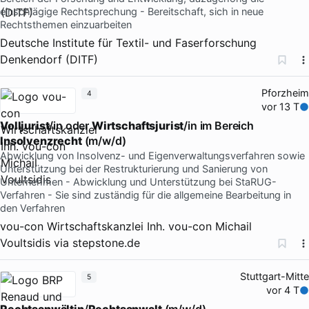
einschlägige Rechtsprechung - Bereitschaft, sich in neue
Rechtsthemen einzuarbeiten
Deutsche Institute für Textil- und Faserforschung
Denkendorf (DITF)
Pforzheim
4
vor 13 T
Volljurist
/in oder
Wirtschaftsjurist
/in im Bereich
Insolvenzrecht
(m/w/d)
Abwicklung von Insolvenz- und Eigenverwaltungsverfahren sowie
Unterstützung bei der Restrukturierung und Sanierung von
Unternehmen - Abwicklung und Unterstützung bei StaRUG-
Verfahren - Sie sind zuständig für die allgemeine Bearbeitung in
den Verfahren
vou-con Wirtschaftskanzlei Inh. vou-con Michail
Voultsidis
via
stepstone.de
Stuttgart-Mitte
5
vor 4 T
Rechtsanwältin
/
Rechtsanwalt
(m/w/d)