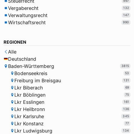
Steuerrecht
997
Vergaberecht
132
Verwaltungsrecht
147
Wirtschaftsrecht
990
REGIONEN
Alle
Deutschland
Baden-Württemberg
3815
Bodenseekreis
53
Freiburg im Breisgau
131
Lkr Biberach
69
Lkr Böblingen
75
Lkr Esslingen
161
Lkr Heilbronn
136
Lkr Karlsruhe
345
Lkr Konstanz
77
Lkr Ludwigsburg
134