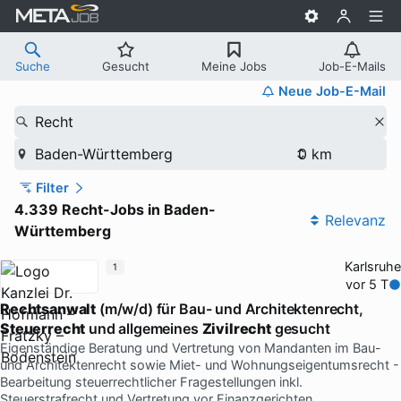
Suche
Gesucht
Meine Jobs
Job-E-Mails
Neue Job-E-Mail
Recht
Baden-Württemberg
Filter
4.339 Recht-Jobs in Baden-
Relevanz
Württemberg
Karlsruhe
1
vor 5 T
Rechtsanwalt
(m/w/d) für Bau- und Architektenrecht,
Steuerrecht
und allgemeines
Zivilrecht
gesucht
Eigenständige Beratung und Vertretung von Mandanten im Bau-
und Architektenrecht sowie Miet- und Wohnungseigentumsrecht -
Bearbeitung steuerrechtlicher Fragestellungen inkl.
Steuerstrafrecht und Vertretung vor Finanzgerichten