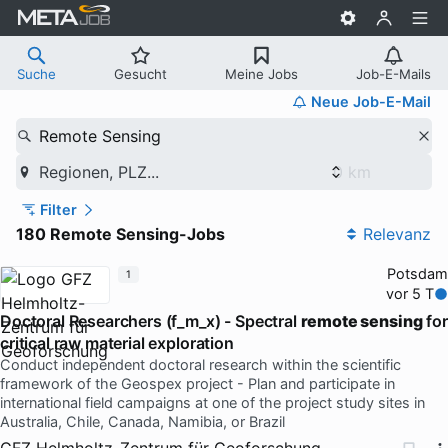
Suche
Gesucht
Meine Jobs
Job-E-Mails
Neue Job-E-Mail
Remote Sensing
Regionen, PLZ...
Filter
180 Remote Sensing-Jobs
Relevanz
Potsdam
1
vor 5 T
Doctoral Researchers (f_m_x) - Spectral
remote sensing
for
critical raw material exploration
Conduct independent doctoral research within the scientific
framework of the Geospex project - Plan and participate in
international field campaigns at one of the project study sites in
Australia, Chile, Canada, Namibia, or Brazil
GFZ Helmholtz-Zentrum für Geoforschung