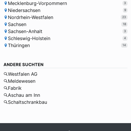
Mecklenburg-Vorpommern
3
Niedersachsen
9
Nordrhein-Westfalen
23
Sachsen
18
Sachsen-Anhalt
3
Schleswig-Holstein
4
Thüringen
14
ANDERE SUCHTEN
Westfalen AG
Meldewesen
Fabrik
Aschau am Inn
Schaltschrankbau