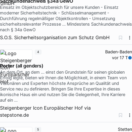
Sachkundenachweis §34a GewO
Einsatz im Objektschutzbereich für unsere Kunden - Einsatz
moderner Sicherheitstechnik - Schlüsselmanagement -
Durchführung regelmäßiger Objektkontrollen - Umsetzung
sicherheitsrelevanter Prozesse … Mindestens Sachkundenachweis
nach § 34a GewO
S.O.S. Sicherheitsorganisation zum Schutz GmbH
Baden-Baden
4
vor 17 T
Porter
(all genders)
An dem Ort, an dem ... einst den Grundstein für seinen globalen
Erfolg legte, bieten wir Ihnen die Möglichkeit, in einem Team von
Visionären und Experten höchste Ansprüche an Qualität und
Service neu zu definieren. Bringen Sie Ihre Expertise in dieses
ikonische Haus ein und nutzen Sie die Gelegenheit, Ihre Karriere
auf ein …
Steigenberger Icon Europäischer Hof
via
stepstone.de
Stetten
5