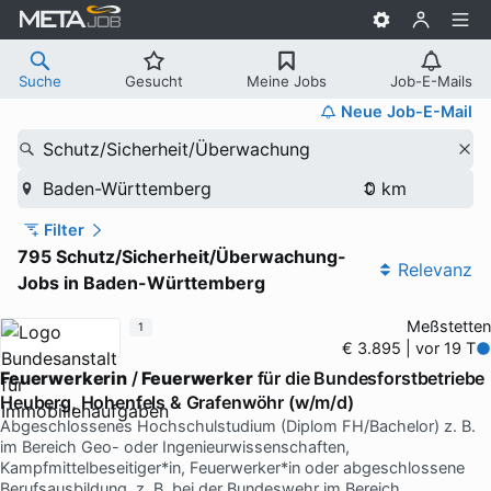
Suche
Gesucht
Meine Jobs
Job-E-Mails
Neue Job-E-Mail
Schutz/Sicherheit/Überwachung
Baden-Württemberg
Filter
795 Schutz/Sicherheit/Überwachung-
Relevanz
Jobs in Baden-Württemberg
Meßstetten
1
€ 3.895 | vor 19 T
Feuerwerkerin
/
Feuerwerker
für die Bundesforstbetriebe
Heuberg, Hohenfels & Grafenwöhr (w/m/d)
Abgeschlossenes Hochschulstudium (Diplom FH/Bachelor) z. B.
im Bereich Geo- oder Ingenieurwissenschaften,
Kampfmittelbeseitiger*in, Feuerwerker*in oder abgeschlossene
Berufsausbildung, z. B. bei der Bundeswehr im Bereich