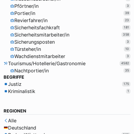
Pförtner/in
3
Portier/in
39
Revierfahrer/in
23
Sicherheitsfachkraft
181
Sicherheitsmitarbeiter/in
358
Sicherungsposten
3
Türsteher/in
10
Wachdienstmitarbeiter
3
Tourismus/Hotellerie/Gastronomie
4582
Nachtportier/in
35
BEGRIFFE
Justiz
175
Kriminalistik
1
REGIONEN
Alle
Deutschland