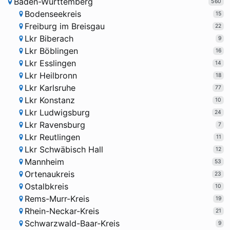
Baden-Württemberg
560
Bodenseekreis
15
Freiburg im Breisgau
22
Lkr Biberach
9
Lkr Böblingen
16
Lkr Esslingen
14
Lkr Heilbronn
18
Lkr Karlsruhe
77
Lkr Konstanz
10
Lkr Ludwigsburg
24
Lkr Ravensburg
7
Lkr Reutlingen
11
Lkr Schwäbisch Hall
12
Mannheim
53
Ortenaukreis
23
Ostalbkreis
10
Rems-Murr-Kreis
19
Rhein-Neckar-Kreis
21
Schwarzwald-Baar-Kreis
9