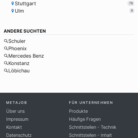
Stuttgart
78
Ulm
9
ANDERE SUCHTEN
Schuler
Phoenix
Mercedes Benz
Konstanz
Löbichau
METAJOB
FÜR UNTERNEHMEN
Über uns
Produkte
Impressum
Häufige Fragen
Kontakt
Schnittstellen - Technik
Datenschutz
Schnittstellen - Inhalt