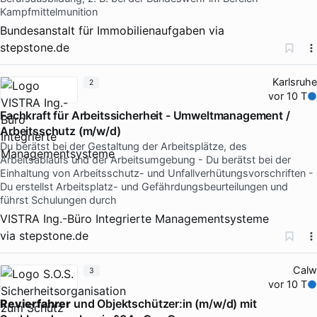
Kampfmittelmunition
Bundesanstalt für Immobilienaufgaben
via
stepstone.de
Karlsruhe
2
vor 10 T
Fachkraft für Arbeitssicherheit - Umweltmanagement /
Arbeitsschutz (m/w/d)
Du berätst bei der Gestaltung der Arbeitsplätze, des
Arbeitsablaufs und der Arbeitsumgebung - Du berätst bei der
Einhaltung von Arbeitsschutz- und Unfallverhütungsvorschriften -
Du erstellst Arbeitsplatz- und Gefährdungsbeurteilungen und
führst Schulungen durch
VISTRA Ing.-Büro Integrierte Managementsysteme
via
stepstone.de
Calw
3
vor 10 T
Revierfahrer
und Objektschützer:in (m/w/d) mit