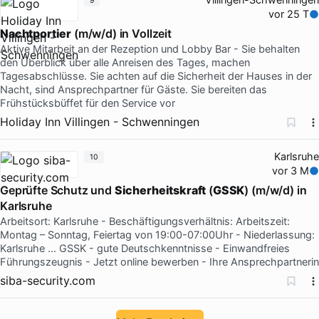
9
vor 25 T
Nachtportier
(m/w/d) in Vollzeit
Aktive Mitarbeit an der Rezeption und Lobby Bar - Sie behalten
den Überblick über alle Anreisen des Tages, machen
Tagesabschlüsse. Sie achten auf die Sicherheit der Hauses in der
Nacht, sind Ansprechpartner für Gäste. Sie bereiten das
Frühstücksbüffet für den Service vor
Holiday Inn Villingen - Schwenningen
Karlsruhe
10
vor 3 M
Geprüfte Schutz und
Sicherheitskraft
(
GSSK
) (m/w/d) in
Karlsruhe
Arbeitsort: Karlsruhe - Beschäftigungsverhältnis: Arbeitszeit:
Montag – Sonntag, Feiertag von 19:00-07:00Uhr - Niederlassung:
Karlsruhe … GSSK - gute Deutschkenntnisse - Einwandfreies
Führungszeugnis - Jetzt online bewerben - Ihre Ansprechpartnerin
siba-security.com