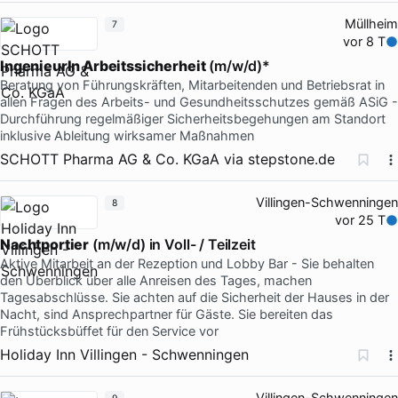
Müllheim
7
vor 8 T
IngenieurIn Arbeitssicherheit
(m/w/d)*
Beratung von Führungskräften, Mitarbeitenden und Betriebsrat in
allen Fragen des Arbeits- und Gesundheitsschutzes gemäß ASiG -
Durchführung regelmäßiger Sicherheitsbegehungen am Standort
inklusive Ableitung wirksamer Maßnahmen
SCHOTT Pharma AG & Co. KGaA
via
stepstone.de
Villingen-Schwenningen
8
vor 25 T
Nachtportier
(m/w/d) in Voll- / Teilzeit
Aktive Mitarbeit an der Rezeption und Lobby Bar - Sie behalten
den Überblick über alle Anreisen des Tages, machen
Tagesabschlüsse. Sie achten auf die Sicherheit der Hauses in der
Nacht, sind Ansprechpartner für Gäste. Sie bereiten das
Frühstücksbüffet für den Service vor
Holiday Inn Villingen - Schwenningen
Villingen-Schwenningen