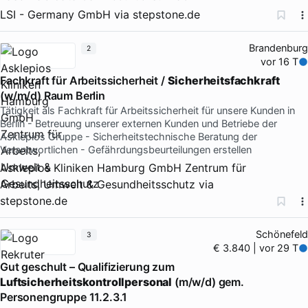
LSI - Germany GmbH
via
stepstone.de
Brandenburg
2
vor 16 T
Fachkraft für Arbeitssicherheit /
Sicherheitsfachkraft
(w/m/d) Raum Berlin
Tätigkeit als Fachkraft für Arbeitssicherheit für unsere Kunden in
Berlin - Betreuung unserer externen Kunden und Betriebe der
Asklepios Gruppe - Sicherheitstechnische Beratung der
Verantwortlichen - Gefährdungsbeurteilungen erstellen
Asklepios Kliniken Hamburg GmbH Zentrum für
Arbeits, Umwelt & Gesundheitsschutz
via
stepstone.de
Schönefeld
3
€ 3.840 | vor 29 T
Gut geschult – Qualifizierung zum
Luftsicherheitskontrollpersonal
(m/w/d) gem.
Personengruppe 11.2.3.1