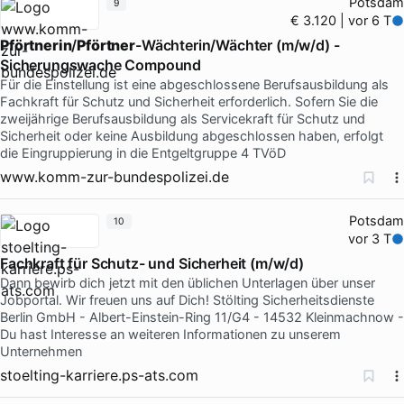
Potsdam
9
€ 3.120 | vor 6 T
Pförtnerin
/
Pförtner
-Wächterin/Wächter (m/w/d) -
Sicherungswache Compound
Für die Einstellung ist eine abgeschlossene Berufsausbildung als
Fachkraft für Schutz und Sicherheit erforderlich. Sofern Sie die
zweijährige Berufsausbildung als Servicekraft für Schutz und
Sicherheit oder keine Ausbildung abgeschlossen haben, erfolgt
die Eingruppierung in die Entgeltgruppe 4 TVöD
www.komm-zur-bundespolizei.de
Potsdam
10
vor 3 T
Fachkraft für Schutz- und Sicherheit (m/w/d)
Dann bewirb dich jetzt mit den üblichen Unterlagen über unser
Jobportal. Wir freuen uns auf Dich! Stölting Sicherheitsdienste
Berlin GmbH - Albert-Einstein-Ring 11/G4 - 14532 Kleinmachnow -
Du hast Interesse an weiteren Informationen zu unserem
Unternehmen
stoelting-karriere.ps-ats.com