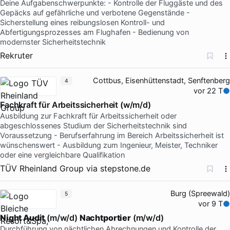
Deine Aufgabenschwerpunkte: - Kontrolle der Fluggäste und des
Gepäcks auf gefährliche und verbotene Gegenstände -
Sicherstellung eines reibungslosen Kontroll- und
Abfertigungsprozesses am Flughafen - Bedienung von
modernster Sicherheitstechnik
Rekruter
Cottbus, Eisenhüttenstadt, Senftenberg
4
vor 22 T
Fachkraft für Arbeitssicherheit (w/m/d)
Ausbildung zur Fachkraft für Arbeitssicherheit oder
abgeschlossenes Studium der Sicherheitstechnik sind
Voraussetzung - Berufserfahrung im Bereich Arbeitssicherheit ist
wünschenswert - Ausbildung zum Ingenieur, Meister, Techniker
oder eine vergleichbare Qualifikation
TÜV Rheinland Group
via
stepstone.de
Burg (Spreewald)
5
vor 9 T
Night Audit
(m/w/d)
Nachtportier
(m/w/d)
Durchführung von nächtlichen Abrechnungen und Kontrolle der