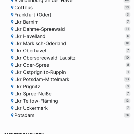
Brandenburg an der Havel
64
Cottbus
13
Frankfurt (Oder)
3
Lkr Barnim
7
Lkr Dahme-Spreewald
11
Lkr Havelland
6
Lkr Märkisch-Oderland
16
Lkr Oberhavel
7
Lkr Oberspreewald-Lausitz
10
Lkr Oder-Spree
8
Lkr Ostprignitz-Ruppin
1
Lkr Potsdam-Mittelmark
13
Lkr Prignitz
3
Lkr Spree-Neiße
7
Lkr Teltow-Fläming
13
Lkr Uckermark
7
Potsdam
26