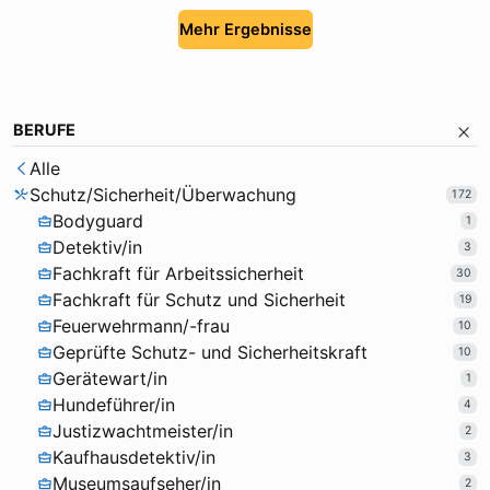
Mehr Ergebnisse
BERUFE
Alle
Schutz/Sicherheit/Überwachung
172
Bodyguard
1
Detektiv/in
3
Fachkraft für Arbeitssicherheit
30
Fachkraft für Schutz und Sicherheit
19
Feuerwehrmann/-frau
10
Geprüfte Schutz- und Sicherheitskraft
10
Gerätewart/in
1
Hundeführer/in
4
Justizwachtmeister/in
2
Kaufhausdetektiv/in
3
Museumsaufseher/in
2