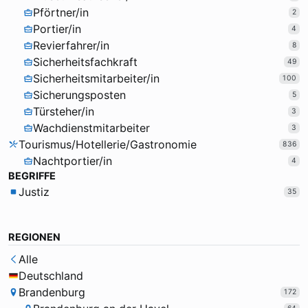
Pförtner/in
2
Portier/in
4
Revierfahrer/in
8
Sicherheitsfachkraft
49
Sicherheitsmitarbeiter/in
100
Sicherungsposten
5
Türsteher/in
3
Wachdienstmitarbeiter
3
Tourismus/Hotellerie/Gastronomie
836
Nachtportier/in
4
BEGRIFFE
Justiz
35
REGIONEN
Alle
Deutschland
Brandenburg
172