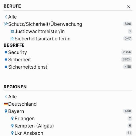
BERUFE
Alle
Schutz/Sicherheit/Überwachung
806
Justizwachtmeister/in
1
Sicherheitsmitarbeiter/in
547
BEGRIFFE
Security
2356
Sicherheit
3824
Sicherheitsdienst
458
REGIONEN
Alle
Deutschland
Bayern
458
Erlangen
2
Kempten (Allgäu)
6
Lkr Ansbach
11