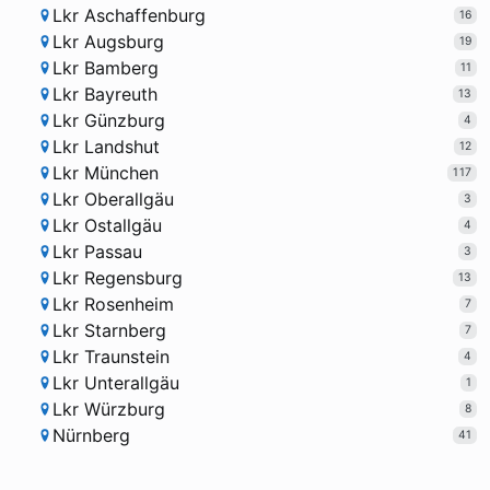
Lkr Aschaffenburg
16
Lkr Augsburg
19
Lkr Bamberg
11
Lkr Bayreuth
13
Lkr Günzburg
4
Lkr Landshut
12
Lkr München
117
Lkr Oberallgäu
3
Lkr Ostallgäu
4
Lkr Passau
3
Lkr Regensburg
13
Lkr Rosenheim
7
Lkr Starnberg
7
Lkr Traunstein
4
Lkr Unterallgäu
1
Lkr Würzburg
8
Nürnberg
41