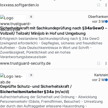
loxxess.softgarden.io
Oberfranken
8
vor 3 M
Sicherheitskraft mit Sachkundeprüfung nach §
34a GewO
–
Vollzeit/ Teilzeit/ Minijob in Hof und Umgebung
Erfolgreich bestandene Sachkundeprüfung nach § 34a GewO
(zwingend erforderlich) - Gepflegtes, sicheres und freundliches
Auftreten - Gute Deutschkenntnisse in Wort und Schrift -
Zuverlässigkeit, Pünktlichkeit und ein hohes
Verantwortungsbewusstsein
www.trustguard-security.de
Karlstein
9
vor 2 M
Geprüfte Schutz- und Sicherheitskraft /
Sicherheitsmitarbeiter §34a
(m/w/d)
Aufrechterhaltung der Sicherheit und Ordnung - Abwicklung
Personenverkehr (Gäste, Fremdfirmen, Besucher) - Umsetzung
der durch den Auftraggeber erlassene Hausordnung -