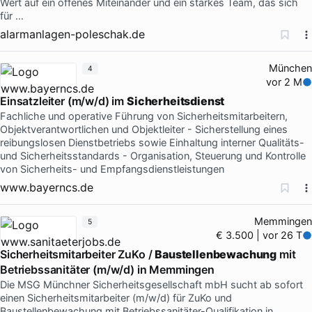
Wert auf ein offenes Miteinander und ein starkes Team, das sich
für …
alarmanlagen-poleschak.de
München
4
vor 2 M
Einsatzleiter (m/w/d) im
Sicherheitsdienst
Fachliche und operative Führung von Sicherheitsmitarbeitern,
Objektverantwortlichen und Objektleiter - Sicherstellung eines
reibungslosen Dienstbetriebs sowie Einhaltung interner Qualitäts-
und Sicherheitsstandards - Organisation, Steuerung und Kontrolle
von Sicherheits- und Empfangsdienstleistungen
www.bayerncs.de
Memmingen
5
€ 3.500 | vor 26 T
Sicherheitsmitarbeiter ZuKo /
Baustellenbewachung
mit
Betriebssanitäter (m/w/d) in Memmingen
Die MSG Münchner Sicherheitsgesellschaft mbH sucht ab sofort
einen Sicherheitsmitarbeiter (m/w/d) für ZuKo und
Baustellenbewachung mit Betriebssanitäter-Qualifikation in