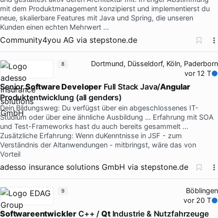
mit dem Produktmanagement konzipierst und implementierst du
neue, skalierbare Features mit Java und Spring, die unseren
Kunden einen echten Mehrwert …
Community4you AG
via
stepstone.de
Dortmund, Düsseldorf, Köln, Paderborn
8
vor 12 T
Senior
Software Developer
Full Stack Java/
Angular
Produktentwicklung (all genders)
Dein Bildungsweg: Du verfügst über ein abgeschlossenes IT-
Studium oder über eine ähnliche Ausbildung … Erfahrung mit SOA
und Test-Frameworks hast du auch bereits gesammelt …
Zusätzliche Erfahrung: Wenn duKenntnisse in JSF - zum
Verständnis der Altanwendungen - mitbringst, wäre das von
Vorteil
adesso insurance solutions GmbH
via
stepstone.de
Böblingen
9
vor 20 T
Softwareentwickler
C++ /
Qt
Industrie & Nutzfahrzeuge