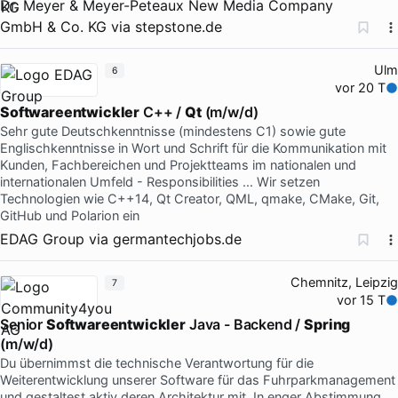
Dr. Meyer & Meyer-Peteaux New Media Company
GmbH & Co. KG
via
stepstone.de
Ulm
6
vor 20 T
Softwareentwickler
C++ /
Qt
(m/w/d)
Sehr gute Deutschkenntnisse (mindestens C1) sowie gute
Englischkenntnisse in Wort und Schrift für die Kommunikation mit
Kunden, Fachbereichen und Projektteams im nationalen und
internationalen Umfeld - Responsibilities … Wir setzen
Technologien wie C++14, Qt Creator, QML, qmake, CMake, Git,
GitHub und Polarion ein
EDAG Group
via
germantechjobs.de
Chemnitz, Leipzig
7
vor 15 T
Senior
Softwareentwickler
Java - Backend /
Spring
(m/w/d)
Du übernimmst die technische Verantwortung für die
Weiterentwicklung unserer Software für das Fuhrparkmanagement
und gestaltest aktiv deren Architektur mit. In enger Abstimmung