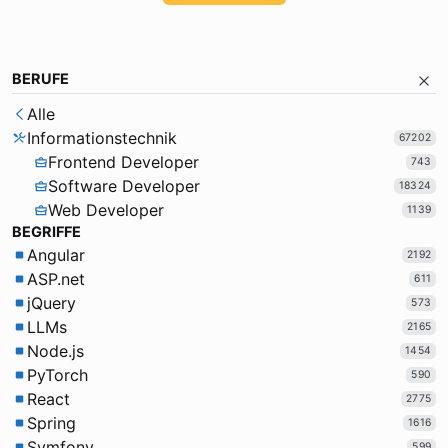
BERUFE
Alle
Informationstechnik
67202
Frontend Developer
743
Software Developer
18324
Web Developer
1139
BEGRIFFE
Angular
2192
ASP.net
611
jQuery
573
LLMs
2165
Node.js
1454
PyTorch
590
React
2775
Spring
1616
Symfony
599