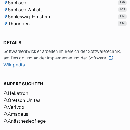
Sachsen
850
Sachsen-Anhalt
109
Schleswig-Holstein
314
Thüringen
294
DETAILS
Soft­wa­re­ent­wick­ler ar­bei­ten im Be­reich der Soft­wa­re­tech­nik,
am De­sign und an der Im­ple­men­tie­rung der Soft­wa­re.
Wikipedia
ANDERE SUCHTEN
Hekatron
Gretsch Unitas
Verivox
Amadeus
Anästhesiepflege