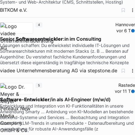
System- und Web-Architektur (CMS, Schnittstellen, Hosting)
BITKOM e.V.
Hannover
4
vor 6 T
Senior
Softwareentwickler
:in im Consulting
Lösungen schaffen: Du entwickelst individuelle IT-Lösungen und
Softwarearchitekturen mit modernen Stacks (z. B … Beraten auf
Augenhöhe: Du verstehst fachliche Kundenanforderungen und
übersetzt diese eigenständig in tragfähige technische Konzepte
viadee Unternehmensberatung AG
via
stepstone.de
Rastede
5
vor 11 T
Software-Entwickler
/in als AI-Engineer (m/w/d)
Entwicklung und Integration von KI-Funktionalitäten in unsere
Anwendung Smarty … Anbindung von KI-Modellen an bestehende
Backend-Systeme und Services … Beobachtung und Integration
neuer AI-/LLM-Trends in unsere Produkte - Datenaufbereitung und
-verarbeitung für robuste AI-Anwendungsfälle (z