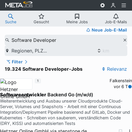
Suche
Gesucht
Meine Jobs
Job-E-Mails
Neue Job-E-Mail
Software Developer
Regionen, PLZ...
Filter
19.324 Software Developer-Jobs
Relevanz
Falkenstein
1
vor 6 T
Softwareentwickler
Backend Go (m/w/d)
Weiterentwicklung und Ausbau unserer Cloudprodukte Cloud-
Server, Volumes und Snapshots - Arbeit mit einer Continuous
Integration/Deployment Pipeline basierend auf GitLab, Docker und
Kubernetes - Schreiben von sauberem, verständlichem Code
(DRY, KISS) und automatisierten Tests
Hetzner Online GmbH
via
stepstone.de