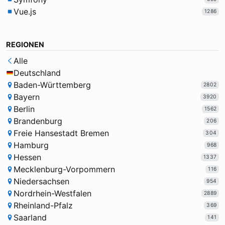
Vue.js
1286
REGIONEN
Alle
Deutschland
Baden-Württemberg
2802
Bayern
3920
Berlin
1562
Brandenburg
206
Freie Hansestadt Bremen
304
Hamburg
968
Hessen
1337
Mecklenburg-Vorpommern
116
Niedersachsen
954
Nordrhein-Westfalen
2889
Rheinland-Pfalz
369
Saarland
141