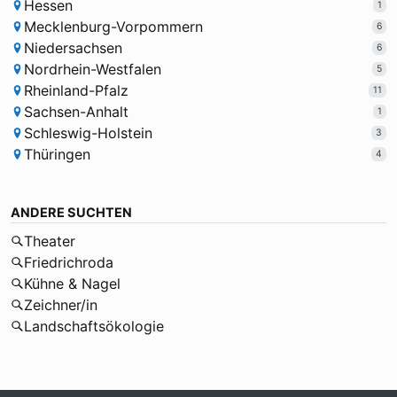
Hessen
1
Mecklenburg-Vorpommern
6
Niedersachsen
6
Nordrhein-Westfalen
5
Rheinland-Pfalz
11
Sachsen-Anhalt
1
Schleswig-Holstein
3
Thüringen
4
ANDERE SUCHTEN
Theater
Friedrichroda
Kühne & Nagel
Zeichner/in
Landschaftsökologie