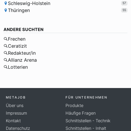
Schleswig-Holstein
57
Thüringen
55
ANDERE SUCHTEN
Frechen
Ceratizit
Redakteur/in
Allianz Arena
Lotterien
METAJOB
FÜR UNTERNEHMEN
Über uns
Produkte
Impressum
Häufige Fragen
Kontakt
Schnittstellen - Technik
Datenschutz
Schnittstellen - Inhalt