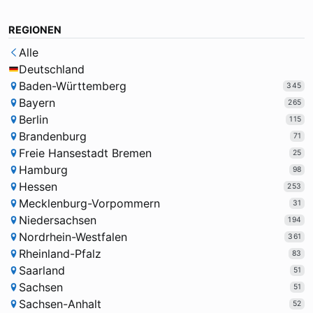
REGIONEN
Alle
Deutschland
Baden-Württemberg
345
Bayern
265
Berlin
115
Brandenburg
71
Freie Hansestadt Bremen
25
Hamburg
98
Hessen
253
Mecklenburg-Vorpommern
31
Niedersachsen
194
Nordrhein-Westfalen
361
Rheinland-Pfalz
83
Saarland
51
Sachsen
51
Sachsen-Anhalt
52