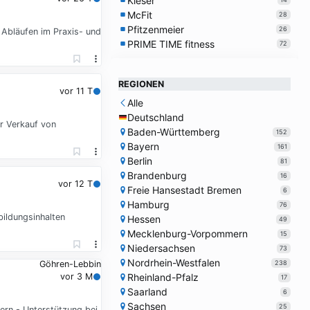
Kieser
McFit
28
Pfitzenmeier
26
 Abläufen im Praxis- und
PRIME TIME fitness
72
REGIONEN
vor 11 T
Alle
Deutschland
er Verkauf von
Baden-Württemberg
152
Bayern
161
Berlin
81
Brandenburg
16
vor 12 T
Freie Hansestadt Bremen
6
Hamburg
76
bildungsinhalten
Hessen
49
Mecklenburg-Vorpommern
15
Niedersachsen
73
Nordrhein-Westfalen
238
Göhren-Lebbin
Rheinland-Pfalz
vor 3 M
17
Saarland
6
Sachsen
25
rn - Unterstützung bei