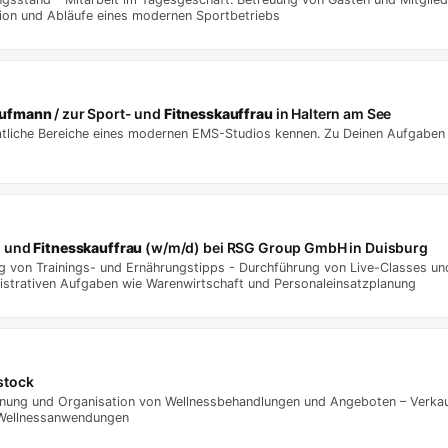
ation und Abläufe eines modernen Sportbetriebs
aufmann
/ zur Sport- und
Fitnesskauffrau
in Haltern am See
mtliche Bereiche eines modernen EMS-Studios kennen. Zu Deinen Aufgaben
- und
Fitnesskauffrau
(w/m/d) bei RSG Group GmbH in Duisburg
ung von Trainings- und Ernährungstipps - Durchführung von Live-Classes u
istrativen Aufgaben wie Warenwirtschaft und Personaleinsatzplanung
stock
anung und Organisation von Wellnessbehandlungen und Angeboten – Verkau
 Wellnessanwendungen