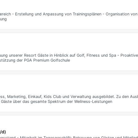
ereich - Erstellung und Anpassung von Trainingsplänen - Organisation von
nung
ung unserer Resort Gäste in Hinblick auf Golf, Fitness und Spa - Proaktiv
stützung der PGA Premium Golfschule
s, Marketing, Einkauf, Kids Club und Verwaltung ausgebildet. Zu den Aus
n Gäste über das gesamte Spektrum der Wellness-Leistungen
/d)
stand - Mitarbeit im Tagesgeschäft: Betreuung von Gästen und Mitgliede