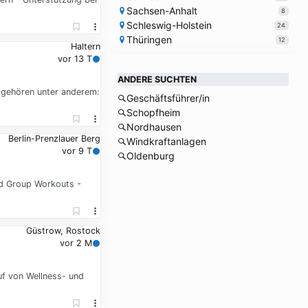
Sachsen-Anhalt
8
Schleswig-Holstein
24
Thüringen
12
Haltern
vor 13 T
ANDERE SUCHTEN
 gehören unter anderem:
Geschäftsführer/in
Schopfheim
Nordhausen
Berlin-Prenzlauer Berg
Windkraftanlagen
vor 9 T
Oldenburg
nd Group Workouts -
Güstrow, Rostock
vor 2 M
f von Wellness- und