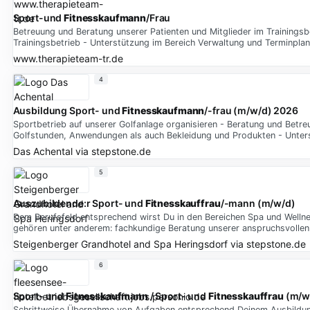
Sport-und
Fitnesskaufmann
/Frau
Betreuung und Beratung unserer Patienten und Mitglieder im Trainingsb
Trainingsbetrieb - Unterstützung im Bereich Verwaltung und Terminpla
www.therapieteam-tr.de
4
Ausbildung Sport- und
Fitnesskaufmann
/-frau (m/w/d) 2026
Sportbetrieb auf unserer Golfanlage organisieren - Beratung und Betreu
Golfstunden, Anwendungen als auch Bekleidung und Produkten - Unter
Das Achental
via
stepstone.de
5
Auszubildende:r Sport- und
Fitnesskauffrau
/-mann (m/w/d)
Dem Berufsfeld entsprechend wirst Du in den Bereichen Spa und Wellnes
gehören unter anderem: fachkundige Beratung unserer anspruchsvolle
Steigenberger Grandhotel and Spa Heringsdorf
via
stepstone.de
6
Sport- und
Fitnesskaufmann
/ Sport- und
Fitnesskauffrau
(m/w
Schrittweise Übernahme von Aufgaben entsprechend Deinem Ausbildungs