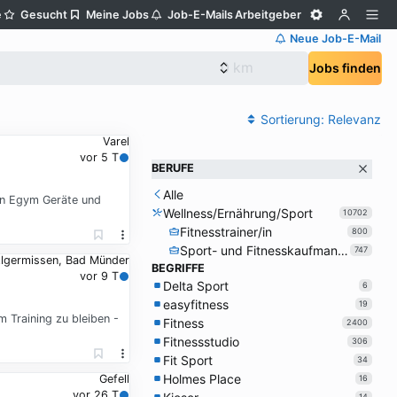
e
Gesucht
Meine Jobs
Job-E-Mails
Arbeitgeber
Neue Job-E-Mail
Jobs finden
Sortierung:
Relevanz
Varel
vor 5 T
BERUFE
Alle
 in Egym Geräte und
Wellness/Ernährung/Sport
10702
Fitnesstrainer/in
800
Sport- und Fitnesskaufmann/-frau
747
lgermissen, Bad Münder
BEGRIFFE
vor 9 T
Delta Sport
6
easyfitness
19
m Training zu bleiben -
Fitness
2400
Fitnessstudio
306
Fit Sport
34
Holmes Place
Gefell
16
vor 26 T
14