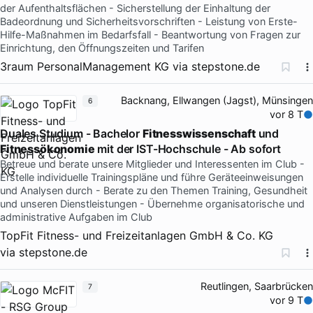
der Aufenthaltsflächen - Sicherstellung der Einhaltung der
Badeordnung und Sicherheitsvorschriften - Leistung von Erste-
Hilfe-Maßnahmen im Bedarfsfall - Beantwortung von Fragen zur
Einrichtung, den Öffnungszeiten und Tarifen
3raum PersonalManagement KG
via
stepstone.de
Backnang, Ellwangen (Jagst), Münsingen
6
vor 8 T
Duales Studium - Bachelor
Fitnesswissenschaft
und
Fitnessökonomie
mit der IST-Hochschule - Ab sofort
Betreue und berate unsere Mitglieder und Interessenten im Club -
Erstelle individuelle Trainingspläne und führe Geräteeinweisungen
und Analysen durch - Berate zu den Themen Training, Gesundheit
und unseren Dienstleistungen - Übernehme organisatorische und
administrative Aufgaben im Club
TopFit Fitness- und Freizeitanlagen GmbH & Co. KG
via
stepstone.de
Reutlingen, Saarbrücken
7
vor 9 T