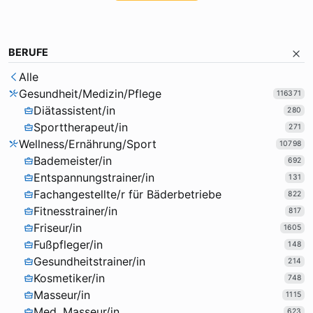
BERUFE
Alle
Gesundheit/Medizin/Pflege
116371
Diätassistent/in
280
Sporttherapeut/in
271
Wellness/Ernährung/Sport
10798
Bademeister/in
692
Entspannungstrainer/in
131
Fachangestellte/r für Bäderbetriebe
822
Fitnesstrainer/in
817
Friseur/in
1605
Fußpfleger/in
148
Gesundheitstrainer/in
214
Kosmetiker/in
748
Masseur/in
1115
Med. Masseur/in
623