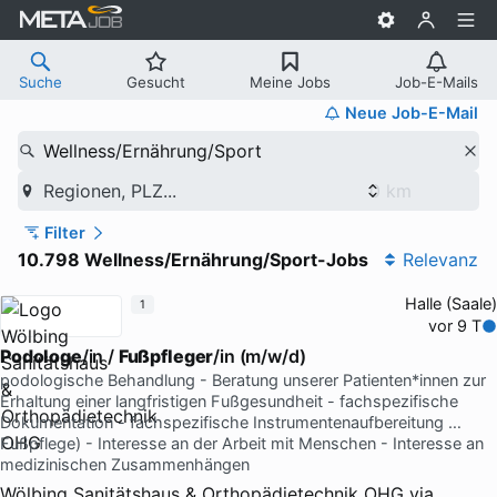
Suche
Gesucht
Meine Jobs
Job-E-Mails
Neue Job-E-Mail
Wellness/Ernährung/Sport
Regionen, PLZ...
Filter
10.798 Wellness/Ernährung/Sport-Jobs
Relevanz
Halle (Saale)
1
vor 9 T
Podologe
/in /
Fußpfleger
/in (m/w/d)
podologische Behandlung - Beratung unserer Patienten*innen zur
Erhaltung einer langfristigen Fußgesundheit - fachspezifische
Dokumentation - fachspezifische Instrumentenaufbereitung …
Fußpflege) - Interesse an der Arbeit mit Menschen - Interesse an
medizinischen Zusammenhängen
Wölbing Sanitätshaus & Orthopädietechnik OHG
via