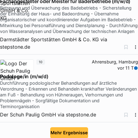
Fachangestellter oder Meister für Bäderbetriebe (m/w/d)
Betreuung und Überwachung des Badebetriebs - Sicherstellung
der Einhaltung der Haus- und Badeordnung - Übernahme
organisatorischer und koordinierender Aufgaben im Badebetrieb -
Mitwirkung bei Personalführung und Dienstplanung - Durchführung
von Wasseranalysen und Überwachung der technischen Anlagen
Darmstädter Sportstätten GmbH & Co. KG
via
stepstone.de
Ahrensburg, Hamburg
10
vor 11 T
Podologe
/in (m/w/d)
Durchführung podologischer Behandlungen auf ärztliche
Verordnung - Erkennen und Behandeln krankhafter Veränderungen
am Fuß - Behandlung von Hühneraugen, Verhornungen und
Problemnägeln - Sorgfältige Dokumentation und
Terminorganisation
Der Schuh Paulig GmbH
via
stepstone.de
Mehr Ergebnisse