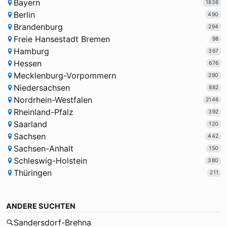
Bayern
1836
Berlin
490
Brandenburg
294
Freie Hansestadt Bremen
98
Hamburg
367
Hessen
676
Mecklenburg-Vorpommern
290
Niedersachsen
882
Nordrhein-Westfalen
2146
Rheinland-Pfalz
392
Saarland
120
Sachsen
442
Sachsen-Anhalt
150
Schleswig-Holstein
380
Thüringen
211
ANDERE SUCHTEN
Sandersdorf-Brehna