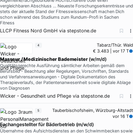
Allgemeine/fachgebundene Hochschulreife oder einen
vergleichbaren Abschluss … Neueste Forschungserkenntnisse und
stets der aktuelle Stand der Fitnesswissenschaft machen Dich
schon während des Studiums zum Rundum-Profi in Sachen
Fitness
LLCP Fitness Nord GmbH
via
stepstone.de
Tabarz/Thür. Wald
4
€ 3.483 | vor 17 T
Masseur / Medizinischer Bademeister
(w/m/d)
Qualitätsgerechte Ausführung sämtlicher Arbeiten gemäß dem
Berufsbild - Beachtung aller Regelungen, Vorschriften, Standards
und Verfahrensanweisungen - Digitale Dokumentation des
Therapieverlaufs, der Patientenanwesenheit sowie digitale Ablage
von Diagnosen
Wicker - Gesundheit und Pflege
via
stepstone.de
Tauberbischofsheim, Würzburg-Altstadt
5
vor 16 T
Fachangestellter für Bäderbetrieb (m/w/d)
Übernahme des Aufsichtsdienstes an den Schwimmbecken sowie