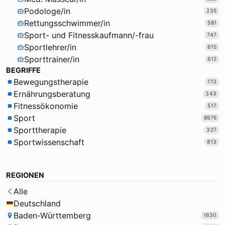
Podologe/in
235
Rettungsschwimmer/in
581
Sport- und Fitnesskaufmann/-frau
747
Sportlehrer/in
615
Sporttrainer/in
612
BEGRIFFE
Bewegungstherapie
113
Ernährungsberatung
343
Fitnessökonomie
517
Sport
8976
Sporttherapie
327
Sportwissenschaft
813
REGIONEN
Alle
Deutschland
Baden-Württemberg
1630