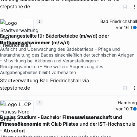
stepstone.de
Bad Friedrichshall
2
vor 16 T
Fachangestellte für Bäderbetriebe (m/w/d) oder
Rettungsschwimmer
(m/w/d)
Aufsicht und Überwachung des Badebetriebs - Pflege und
Instandhaltung des Bades einschließlich der technischen Anlagen
- Mitwirkung bei Aktionen und Veranstaltungen -
Reinigungsarbeiten - Eine weitere Abgrenzung des
Aufgabengebietes bleibt vorbehalten
Stadtverwaltung Bad Friedrichshall
via
stepstone.de
Hamburg
3
vor 10 T
Duales Studium - Bachelor
Fitnesswissenschaft
und
Fitnessökonomie
mit Club Pilates und der IST-Hochschule
- Ab sofort