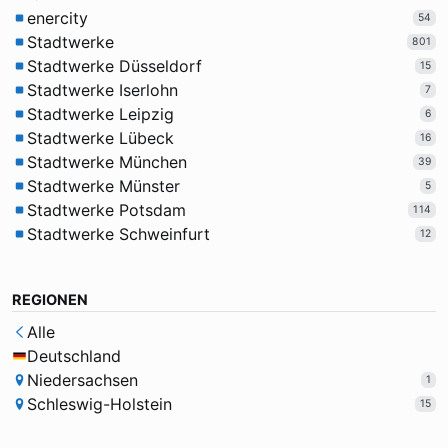
enercity
54
Stadtwerke
801
Stadtwerke Düsseldorf
15
Stadtwerke Iserlohn
7
Stadtwerke Leipzig
6
Stadtwerke Lübeck
16
Stadtwerke München
39
Stadtwerke Münster
5
Stadtwerke Potsdam
114
Stadtwerke Schweinfurt
12
REGIONEN
Alle
Deutschland
Niedersachsen
1
Schleswig-Holstein
15