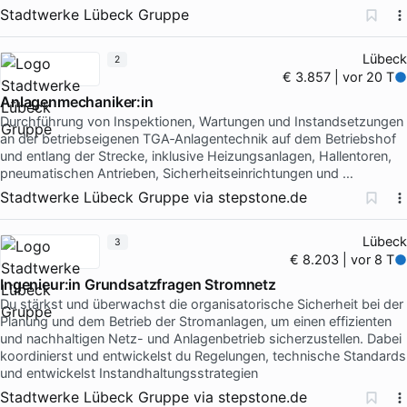
Stadtwerke Lübeck Gruppe
Lübeck
2
€ 3.857 | vor 20 T
Anlagenmechaniker:in
Durchführung von Inspektionen, Wartungen und Instandsetzungen
an der betriebseigenen TGA‑Anlagentechnik auf dem Betriebshof
und entlang der Strecke, inklusive Heizungsanlagen, Hallentoren,
pneumatischen Antrieben, Sicherheitseinrichtungen und …
Stadtwerke Lübeck Gruppe
via
stepstone.de
Lübeck
3
€ 8.203 | vor 8 T
Ingenieur:in Grundsatzfragen Stromnetz
Du stärkst und überwachst die organisatorische Sicherheit bei der
Planung und dem Betrieb der Stromanlagen, um einen effizienten
und nachhaltigen Netz- und Anlagenbetrieb sicherzustellen. Dabei
koordinierst und entwickelst du Regelungen, technische Standards
und entwickelst Instandhaltungsstrategien
Stadtwerke Lübeck Gruppe
via
stepstone.de