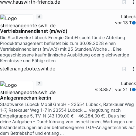
www.hauswirth-friends.de
Lübeck
6
vor 13 T
Vertriebsinnendienst (m/w/d)
Die Stadtwerke Lübeck Energie GmbH sucht für die Abteilung
Produktmanagement befristet bis zum 30.09.2028 einen
Vertriebsinnendienst (m/w/d) mit 25 Stunden/Woche … Eine
abgeschlossene kaufmännische Ausbildung oder gleichwertige
Kenntnisse und Fähigkeiten
stellenangebote.swhl.de
Lübeck
7
€ 3.857 | vor 21 T
Anlagenmechaniker:in
Stadtwerke Lübeck Mobil GmbH - 23554 Lübeck, Ratekauer Weg
1-7, Ratekauer Weg 1-7 in 23554 Lübeck … Vergütung nach
Entgeltgruppe 5, TV-N (43.139,00 € - 46.284,00 €). Das sind
deine Aufgaben - Durchführung von Inspektionen, Wartungen und
Instandsetzungen an der betriebseigenen TGA‑Anlagentechnik auf
dem Betriebshof und entlang …