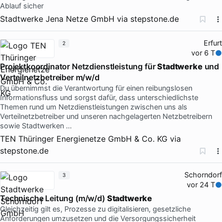
Ablauf sicher
Stadtwerke Jena Netze GmbH
via
stepstone.de
Erfurt
2
vor 6 T
Projektkoordinator Netzdienstleistung für
Stadtwerke
und
Verteilnetzbetreiber m/w/d
Du übernimmst die Verantwortung für einen reibungslosen
Informationsfluss und sorgst dafür, dass unterschiedlichste
Themen rund um Netzdienstleistungen zwischen uns als
Verteilnetzbetreiber und unseren nachgelagerten Netzbetreibern
sowie Stadtwerken …
TEN Thüringer Energienetze GmbH & Co. KG
via
stepstone.de
Schorndorf
3
vor 24 T
Technische Leitung (m/w/d)
Stadtwerke
Gleichzeitig gilt es, Prozesse zu digitalisieren, gesetzliche
Anforderungen umzusetzen und die Versorgungssicherheit