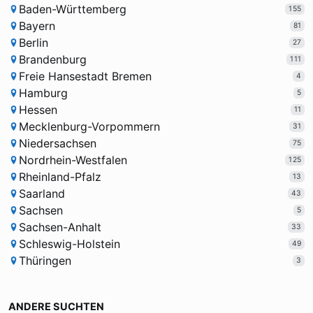
Baden-Württemberg
155
Bayern
81
Berlin
27
Brandenburg
111
Freie Hansestadt Bremen
4
Hamburg
5
Hessen
11
Mecklenburg-Vorpommern
31
Niedersachsen
75
Nordrhein-Westfalen
125
Rheinland-Pfalz
13
Saarland
43
Sachsen
5
Sachsen-Anhalt
33
Schleswig-Holstein
49
Thüringen
3
ANDERE SUCHTEN