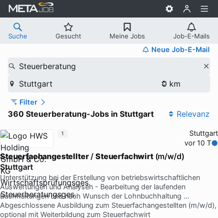
Suche
Gesucht
Meine Jobs
Job-E-Mails
Neue Job-E-Mail
Steuerberatung
Stuttgart
Filter
360 Steuerberatung-Jobs in Stuttgart
Relevanz
Stuttgart
1
vor 10 T
Steuerfachangestellter
/
Steuerfachwirt
(m/w/d)
Stuttgart
Unterstützung bei der Erstellung von betriebswirtschaftlichen
Auswertungen und Analysen - Bearbeitung der laufenden
Buchhaltungen und nach Wunsch der Lohnbuchhaltung …
Abgeschlossene Ausbildung zum Steuerfachangestellten (m/w/d),
optional mit Weiterbildung zum Steuerfachwirt