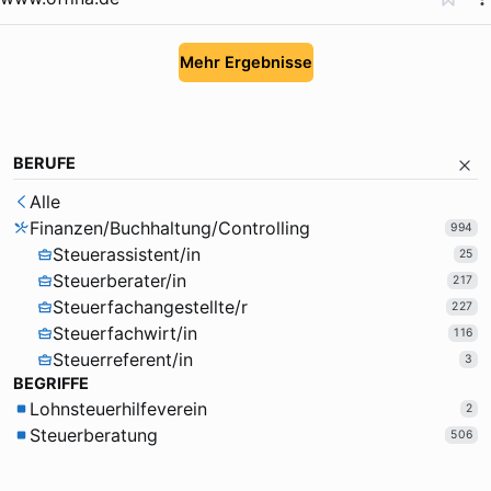
Mehr Ergebnisse
BERUFE
Alle
Finanzen/Buchhaltung/Controlling
994
Steuerassistent/in
25
Steuerberater/in
217
Steuerfachangestellte/r
227
Steuerfachwirt/in
116
Steuerreferent/in
3
BEGRIFFE
Lohnsteuerhilfeverein
2
Steuerberatung
506