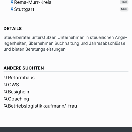
Rems-Murr-Kreis
106
Stuttgart
506
DETAILS
Steu­er­be­ra­ter un­ter­stüt­zen Un­ter­neh­men in steu­er­li­chen An­ge­
le­gen­hei­ten, über­neh­men Buch­hal­tung und Jah­res­ab­schlüs­se
und bie­ten Be­ra­tungs­lei­stun­gen.
ANDERE SUCHTEN
Reformhaus
CWS
Besigheim
Coaching
Betriebslogistikkaufmann/-frau