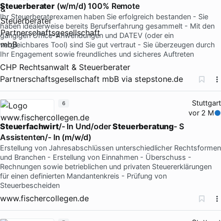
Steuerberater
(w/m/d) 100% Remote
Ihr Steuerberaterexamen haben Sie erfolgreich bestanden - Sie
haben idealerweise bereits Berufserfahrung gesammelt - Mit den
gängigen Office-Anwendungen und DATEV (oder ein
vergleichbares Tool) sind Sie gut vertraut - Sie überzeugen durch
Ihr Engagement sowie freundliches und sicheres Auftreten
CHP Rechtsanwalt & Steuerberater
Partnerschaftsgesellschaft mbB
via
stepstone.de
Stuttgart
6
vor 2 M
Steuerfachwirt
/- In Und/oder
Steuerberatung
- S
Assistenten/- In (m/w/d)
Erstellung von Jahresabschlüssen unterschiedlicher Rechtsformen
und Branchen - Erstellung von Einnahmen - Überschuss -
Rechnungen sowie betrieblichen und privaten Steuererklärungen
für einen definierten Mandantenkreis - Prüfung von
Steuerbescheiden
www.fischercollegen.de