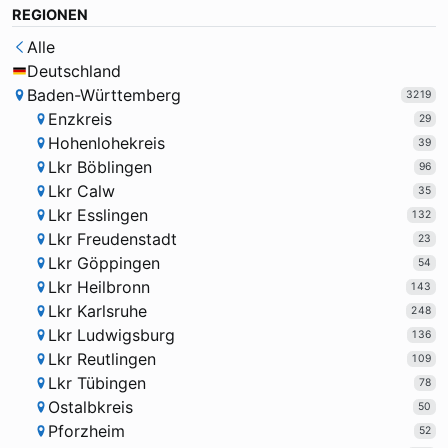
REGIONEN
Alle
Deutschland
Baden-Württemberg
3219
Enzkreis
29
Hohenlohekreis
39
Lkr Böblingen
96
Lkr Calw
35
Lkr Esslingen
132
Lkr Freudenstadt
23
Lkr Göppingen
54
Lkr Heilbronn
143
Lkr Karlsruhe
248
Lkr Ludwigsburg
136
Lkr Reutlingen
109
Lkr Tübingen
78
Ostalbkreis
50
Pforzheim
52