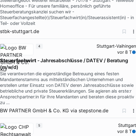
Stellenangebot weiterer Mitarbeiter - 70178 - Stuttgart - Teilweise
Homeoffice - Für unsere familiäre, persönlich geführte
Steuerberatungskanzlei suchen wir -
Steuerfachangestellte(r)/Steuerfachwirt(in)/Steuerassistent(in) - in
Teil- oder Vollzeit
stbk-stuttgart.de
Stuttgart-Vaihingen
4
vor 8 T
Steuerfachwirt
- Jahresabschlüsse / DATEV / Beratung
(m/w/d)
Sie verantworten die eigenständige Betreuung eines festen
Mandantenstamms aus mittelständischen Unternehmen und
erstellen unter Einsatz von DATEV deren Jahresabschlüsse sowie
betriebliche und private Steuererklärungen. Sie agieren als erste:r
Ansprechpartner:in für Ihre Mandanten und beraten diese proaktiv
zu …
BW PARTNER GmbH & Co. KG
via
stepstone.de
Stuttgart
5
vor 8 T