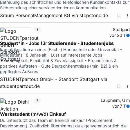
Betreuung des schriftlichen und telefonischen Kundenkontakts zur
Sicherstellung einer serviceorientierten Kommunikation
3raum PersonalManagement KG
via
stepstone.de
Stuttgart
6
vor 20 T
Student
*in - Jobs für
Studierende
-
Studentenjobs
Immatrikulation an einer (Fach-) Hochschule oder Universität -
Mindestens 18 Jahre alt - Lust auf interessante Jobs -
Teamfähigkeit, Flexibilität & Zuverlässigkeit - Freundliches &
positives Auftreten - Gute Deutschkenntnisse (min. B2) & ein
gepflegtes Äußeres
STUDENTpartout GmbH - Standort Stuttgart
via
studentpartout.de
Laupheim, Ulm
7
vor 7 T
Werkstudent
(m/w/d) Einkauf
Du unterstützt das Team im Bereich Einkauf (Procurement
Development). Zusätzlich übernimmst du eigenverantwortlich die