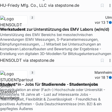
HU-Friedy Mfg. Co., LLC
via
stepstone.de
Ulm
2
vor 13 T
Werkstudent
zur Unterstützung des EMV Labors (w/m/d)
Unterstützung des EMV Bereichs bei messtechnischen
Anwendungen (EMV Messungen, S-Parametermessungen,
Dämpfungsmessungen, …) Mitarbeit bei Untersuchungen an
komplexen Laboraufbauten und Bewertung der Ergebnisse -
Erstellung von digitalen 3D-Modellen für Blitzkugeluntersuchungen
HENSOLDT
via
stepstone.de
Mannheim
3
vor 18 T
Student
*in - Jobs für
Studierende
-
Studentenjobs
Immatrikulation an einer (Fach-) Hochschule oder Universität -
Mindestens 18 Jahre alt - Lust auf interessante Jobs -
Teamfähigkeit, Flexibilität & Zuverlässigkeit - Freundliches &
positives Auftreten - Gute Deutschkenntnisse (min. B2) & ein
gepflegtes Äußeres