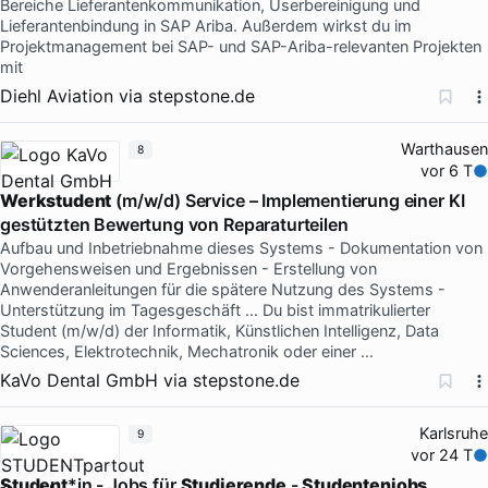
Bereiche Lieferantenkommunikation, Userbereinigung und
Lieferantenbindung in SAP Ariba. Außerdem wirkst du im
Projektmanagement bei SAP- und SAP-Ariba-relevanten Projekten
mit
Diehl Aviation
via
stepstone.de
Warthausen
8
vor 6 T
Werkstudent
(m/w/d) Service – Implementierung einer KI
gestützten Bewertung von Reparaturteilen
Aufbau und Inbetriebnahme dieses Systems - Dokumentation von
Vorgehensweisen und Ergebnissen - Erstellung von
Anwenderanleitungen für die spätere Nutzung des Systems -
Unterstützung im Tagesgeschäft … Du bist immatrikulierter
Student (m/w/d) der Informatik, Künstlichen Intelligenz, Data
Sciences, Elektrotechnik, Mechatronik oder einer …
KaVo Dental GmbH
via
stepstone.de
Karlsruhe
9
vor 24 T
Student
*in - Jobs für
Studierende
-
Studentenjobs