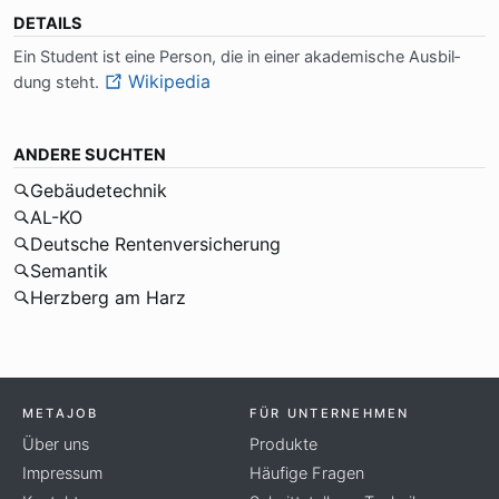
DETAILS
Ein Stu­dent ist ei­ne Per­son, die in ei­ner aka­de­mi­sche Aus­bil­
Wikipedia
dung steht.
ANDERE SUCHTEN
Gebäudetechnik
AL-KO
Deutsche Rentenversicherung
Semantik
Herzberg am Harz
METAJOB
FÜR UNTERNEHMEN
Über uns
Produkte
Impressum
Häufige Fragen