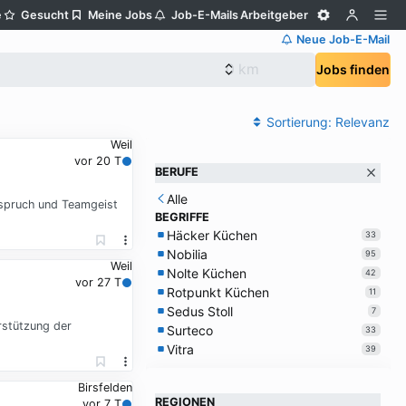
e
Gesucht
Meine Jobs
Job-E-Mails
Arbeitgeber
Neue Job-E-Mail
Jobs finden
Sortierung:
Relevanz
Weil
vor 20 T
BERUFE
Alle
nspruch und Teamgeist
BEGRIFFE
Häcker Küchen
33
Nobilia
95
Weil
Nolte Küchen
42
vor 27 T
Rotpunkt Küchen
11
Sedus Stoll
7
rstützung der
Surteco
33
Vitra
39
Birsfelden
REGIONEN
vor 7 T