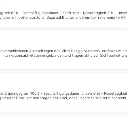
)
sgrad: 60% - Beschäftigungsdauer: unbefristet - Reisetätigkeit: 0% - Unse
tionales Immobilienportfolio. Dazu zählt unter anderem der renommierte Vi
 verschiedenen Ausstellungen des Vitra Design Museums, ergänzt um ein 
nikationsaktivitäten eingebunden und tragen aktiv zur Sichtbarkeit unse
schäftigungsgrad: 100% - Beschäftigungsdauer: unbefristet - Reisetätigkei
ung unserer Produkte und tragen dazu bei, dass unsere Stühle termingerech