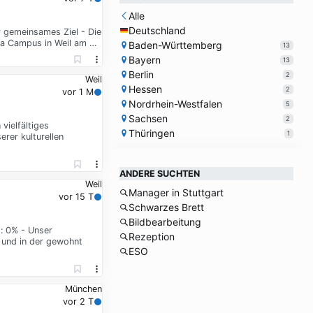
Alle
Deutschland
r gemeinsames Ziel - Die
tra Campus in Weil am …
Baden-Württemberg
13
Bayern
13
Berlin
2
Weil
Hessen
2
vor 1 M
Nordrhein-Westfalen
5
Sachsen
2
vielfältiges
Thüringen
1
rer kulturellen
ANDERE SUCHTEN
Weil
Manager in Stuttgart
vor 15 T
Schwarzes Brett
Bildbearbeitung
t: 0% - Unser
Rezeption
t und in der gewohnt
ESO
München
vor 2 T