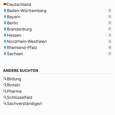
Deutschland
Baden-Württemberg
3
Bayern
3
Berlin
3
Brandenburg
3
Hessen
2
Nordrhein-Westfalen
2
Rheinland-Pfalz
6
Sachsen
3
ANDERE SUCHTEN
Bildung
Rinteln
Pharma
Schlüsselfeld
Sachverständige/r