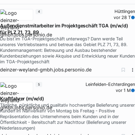
Hüttlingen
4
vor 28 T
Außendienstmitarbeiter im Projektgeschäft TGA (m/w/d)
für PLZ 71, 73, 89
Du bist im TGA-Projektgeschäft unterwegs? Dann werde Teil
unseres Vertriebsteams und betreue das Gebiet PLZ 71, 73, 89.
Kundenmanagement: Betreuung und Ausbau bestehender
Kundenbeziehungen sowie Akquise und Entwicklung neuer Kunden
im TGA-Projektgeschäft
deinzer-weyland-gmbh.jobs.personio.de
Leinfelden-Echterdingen
5
vor 1 M
Kraftfahrer (m/w/d)
Tägliche, pünktliche und qualitativ hochwertige Belieferung unserer
Kunden im Nahverkehr von Montag bis Freitag - Positive
Repräsentation des Unternehmens beim Kunden und in der
Öffentlichkeit - Bereitschaft zur Nachttour (Belieferung unserer
Niederlassungen)