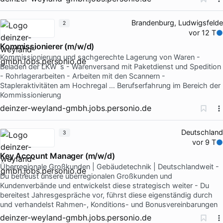
Brandenburg, Ludwigsfelde
2
vor 12 T
Kommissionierer (m/w/d)
Kommissionierung und sachgerechte Lagerung von Waren -
Beladen der LKW´s - Warenversand mit Paketdienst und Spedition
- Rohrlagerarbeiten - Arbeiten mit den Scannern -
Stapleraktivitäten am Hochregal … Berufserfahrung im Bereich der
Kommissionierung
deinzer-weyland-gmbh.jobs.personio.de
Deutschland
3
vor 9 T
Key Account Manager (m/w/d)
Überregionale Großkunden | Gebäudetechnik | Deutschlandweit -
Du betreust unsere überregionalen Großkunden und
Kundenverbände und entwickelst diese strategisch weiter - Du
bereitest Jahresgespräche vor, führst diese eigenständig durch
und verhandelst Rahmen-, Konditions- und Bonusvereinbarungen
deinzer-weyland-gmbh.jobs.personio.de