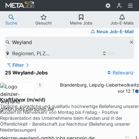
Suche
Gesucht
Meine Jobs
Job-E-Mails
Neue Job-E-Mail
Weyland
Regionen, PLZ...
Filter
25 Weyland-Jobs
Relevanz
Brandenburg, Leipzig-Liebertwolkwitz
1
vor 12 T
Kraftfahrer (m/w/d)
Tägliche, pünktliche und qualitativ hochwertige Belieferung unserer
Kunden im Nahverkehr von Montag bis Freitag - Positive
Repräsentation des Unternehmens beim Kunden und in der
Öffentlichkeit - Bereitschaft zur Nachttour (Belieferung unserer
Niederlassungen)
deinzer-weyland-gmbh.jobs.personio.de