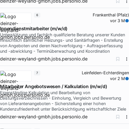
deinzer-weyland-gmbh.jobs.personio.de
Frankenthal (Pfalz)
6
vor 3 M
Innendienstmitarbeiter (m/w/d)
Unterstützung und fachlich qualifizierte Beratung unserer Kunden
hinsichtlich sämtlicher Heizungs- und Sanitärfragen - Erstellung
von Angeboten und deren Nachverfolgung - Auftragserfassung
und -abwicklung - Terminüberwachung und Koordination
deinzer-weyland-gmbh.jobs.personio.de
Leinfelden-Echterdingen
7
vor 2 M
Mitarbeiter Angebotswesen / Kalkulation (m/w/d)
Eigenständige Kalkulation und Bearbeitung von
Leistungsverzeichnissen - Einholung, Vergleich und Bewertung
von Lieferantenangeboten - Sicherstellung einer hohen
Kundenzufriedenheit unter Berücksichtigung wirtschaftlicher Ziele
deinzer-weyland-gmbh.jobs.personio.de