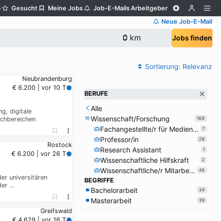
e
Gesucht
Meine Jobs
Job-E-Mails
Arbeitgeber
Neue Job-E-Mail
Jobs finden
Sortierung:
Relevanz
Neubrandenburg
€ 6.200 | vor 10 T
BERUFE
Alle
g, digitale
Wissenschaft/Forschung
achbereichen
169
Fachangestellte/r für Medien und Informationsdienste
7
Professor/in
28
Rostock
Research Assistant
1
€ 6.200 | vor 26 T
Wissenschaftliche Hilfskraft
2
Wissenschaftliche/r Mitarbeiter/in
46
er universitären
BEGRIFFE
der …
Bachelorarbeit
34
Masterarbeit
39
Greifswald
€ 4.629 | vor 16 T