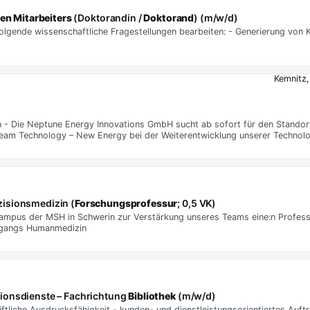
en Mitarbeiters
(Doktorandin /
Doktorand
) (m/w/d)
folgende wissenschaftliche Fragestellungen bearbeiten: - Generierung von K
Kemnitz,
n - Die Neptune Energy Innovations GmbH sucht ab sofort für den Standort 
ream Technology – New Energy bei der Weiterentwicklung unserer Technolo
zisionsmedizin (
Forschungsprofessur
; 0,5 VK)
us der MSH in Schwerin zur Verstärkung unseres Teams eine:n Professor
engangs Humanmedizin
ionsdienste – Fachrichtung
Bibliothek
(m/w/d)
iftliche Ausdrucksfähigkeit - kunden- und dienstleistungsorientiertes Auft