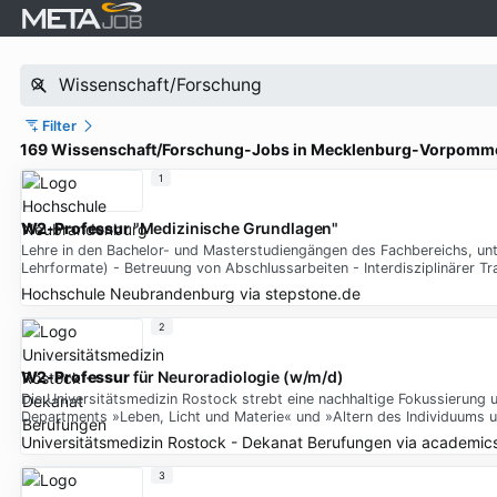
Filter
169 Wissenschaft/Forschung-Jobs in Mecklenburg-Vorpomm
1
W2-Professur
"Medizinische Grundlagen"
Lehre in den Bachelor- und Masterstudiengängen des Fachbereichs, unter
Lehrformate) - Betreuung von Abschlussarbeiten - Interdisziplinärer T
Hochschule Neubrandenburg
via
stepstone.de
2
W2-Professur
für Neuroradiologie (w/m/d)
Die Universitätsmedizin Rostock strebt eine nachhaltige Fokussierung
Departments »Leben, Licht und Materie« und »Altern des Individuums u
Universitätsmedizin Rostock - Dekanat Berufungen
via
academic
3