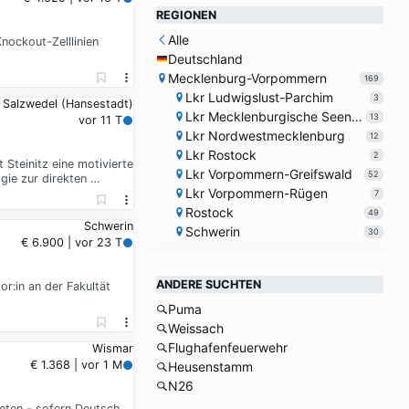
REGIONEN
Alle
nockout-Zelllinien
Deutschland
Mecklenburg-Vorpommern
169
Lkr Ludwigslust-Parchim
3
 Salzwedel (Hansestadt)
Lkr Mecklenburgische Seenplatte
13
vor 11 T
Lkr Nordwestmecklenburg
12
Lkr Rostock
2
Steinitz eine motivierte
Lkr Vorpommern-Greifswald
52
gie zur direkten …
Lkr Vorpommern-Rügen
7
Rostock
49
Schwerin
Schwerin
30
€ 6.900 | vor 23 T
ANDERE SUCHTEN
:in an der Fakultät
Puma
Weissach
Flughafenfeuerwehr
Wismar
€ 1.368 | vor 1 M
Heusenstamm
N26
reten - sofern Deutsch