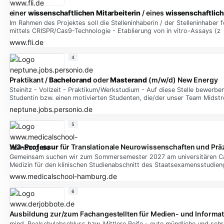
einer
wissenschaftlichen Mitarbeiterin
/ eines
wissenschaftlich
Im Rahmen des Projektes soll die Stelleninhaberin / der Stelleninhaber 
mittels CRISPR/Cas9-Technologie - Etablierung von in vitro-Assays (z
www.fli.de
4
Praktikant /
Bachelorand
oder
Masterand
(m/w/d) New Energy
Steinitz - Vollzeit - Praktikum/Werkstudium - Auf diese Stelle bewerbe
Studentin bzw. einen motivierten Studenten, die/der unser Team Midst
neptune.jobs.personio.de
5
W3-Professur
für Translationale Neurowissenschaften und Prä
Gemeinsam suchen wir zum Sommersemester 2027 am universitären Camp
Medizin für den klinischen Studienabschnitt des Staatsexamensstudi
www.medicalschool-hamburg.de
6
Ausbildung zur/zum Fachangestellten für Medien- und Informat
mind. Realschulabschluss bzw. Mittlere Reife - gute mündliche und schr