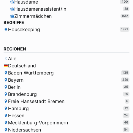
Hausdame
400
Hausdamenassistent/in
88
Zimmermädchen
932
BEGRIFFE
Housekeeping
1921
REGIONEN
Alle
Deutschland
Baden-Württemberg
139
Bayern
229
Berlin
35
Brandenburg
25
Freie Hansestadt Bremen
6
Hamburg
19
Hessen
24
Mecklenburg-Vorpommern
46
Niedersachsen
54