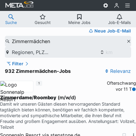
Suche
Gesucht
Meine Jobs
Job-E-Mails
Neue Job-E-Mail
Zimmermädchen
Regionen, PLZ...
Filter
932 Zimmermädchen-Jobs
Relevanz
Ofterschwang
1
vor 11 T
Zimmerdame
/
Roomboy
(m/w/d)
Damit wir unseren Gästen diesen hervorragenden Standard
tagtäglich bieten können, benötigen wir fachlich kompetente,
motivierte und sympathische Mitarbeiter, die ihren Beruf mit
Freude und großem Engagement ausüben. Anstellungsart: Vollzeit,
Teilzeit
Sonnenalp Resort
via
stepstone.de