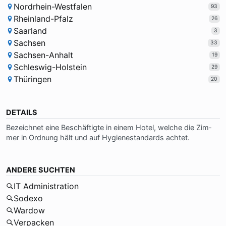
Nordrhein-Westfalen
93
Rheinland-Pfalz
26
Saarland
3
Sachsen
33
Sachsen-Anhalt
19
Schleswig-Holstein
29
Thüringen
20
DETAILS
Be­zeich­net ei­ne Be­schäf­tig­te in ei­nem Ho­tel, wel­che die Zim­
mer in Ord­nung hält und auf Hy­gie­ne­stan­dards ach­tet.
ANDERE SUCHTEN
IT Administration
Sodexo
Wardow
Verpacken