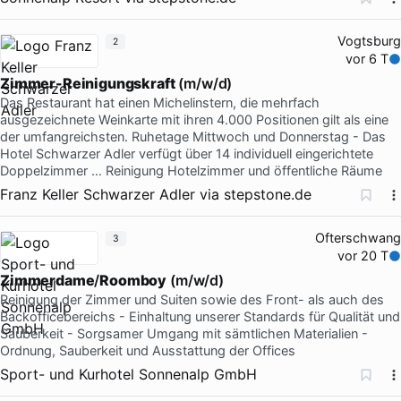
Vogtsburg
2
vor 6 T
Zimmer-Reinigungskraft
(m/w/d)
Das Restaurant hat einen Michelinstern, die mehrfach
ausgezeichnete Weinkarte mit ihren 4.000 Positionen gilt als eine
der umfangreichsten. Ruhetage Mittwoch und Donnerstag - Das
Hotel Schwarzer Adler verfügt über 14 individuell eingerichtete
Doppelzimmer … Reinigung Hotelzimmer und öffentliche Räume
Franz Keller Schwarzer Adler
via
stepstone.de
Ofterschwang
3
vor 20 T
Zimmerdame
/
Roomboy
(m/w/d)
Reinigung der Zimmer und Suiten sowie des Front- als auch des
Backofficebereichs - Einhaltung unserer Standards für Qualität und
Sauberkeit - Sorgsamer Umgang mit sämtlichen Materialien -
Ordnung, Sauberkeit und Ausstattung der Offices
Sport- und Kurhotel Sonnenalp GmbH