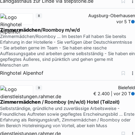
Landgasthaus zur Linde
via
stepstone.de
Augsburg-Oberhausen
8
vor 5 T
Zimmermädchen
/Roomboy m/w/d
Zimmermädchen/Roomboy … Im besten Fall haben Sie bereits
Erfahrung in der Hotellerie - Sie verfügen über Deutschkenntnisse
- Sie arbeiten gerne im Team - Sie haben eine rasche
Auffassungsgabe und arbeiten gerne selbstständig - Sie haben ein
gepflegtes Äußeres, sind pünktlich und gehen gerne mit
Menschen um
Ringhotel Alpenhof
Bielefeld
9
€ 2.400 | vor 20 T
Zimmermädchen
/ Roomboy (m/w/d) Hotel (Teilzeit)
Selbstständige, gründliche und zuverlässige Arbeitsweise -
Freundliches Auftreten sowie gepflegtes Erscheinungsbild … Erste
Erfahrung als Reinigungskraft, Zimmermädchen / Roomboy oder
im Bereich Hotelreinigung von Vorteil, aber kein Muss
dienstleistungen.rahmer.de