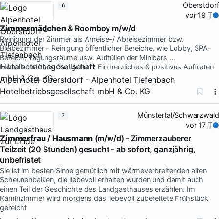
Oberstdorf
6
vor 19 T
Zimmermädchen
& Roomboy m/w/d
Reinigung der Zimmer als Anreise-/ Abreisezimmer bzw.
Bleibezimmer - Reinigung öffentlicher Bereiche, wie Lobby, SPA-
Bereich, Tagungsräume usw. Auffüllen der Minibars …
Leidenschaft als Gastgeber - Ein herzliches & positives Auftreten
Alpenhotel Oberstdorf - Alpenhotel Tiefenbach
Hotelbetriebsgesellschaft mbH & Co. KG
Münstertal/Schwarzwald
7
vor 17 T
Zimmerfrau
/
Hausmann
(m/w/d) - Zimmerzauberer
Teilzeit (20 Stunden) gesucht - ab sofort, ganzjährig,
unbefristet
Sie ist im besten Sinne gemütlich mit wärmeverbreitenden alten
Scheunenbalken, die liebevoll erhalten wurden und damit auch
einen Teil der Geschichte des Landgasthauses erzählen. Im
Kaminzimmer wird morgens das liebevoll zubereitete Frühstück
gereicht