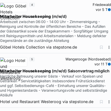
Friedewald
4
vor 5 T
Mitarbeiter Housekeeping
(m/w/d)
Arbeitszeit zwischen 06:00 - 14:00 Uhr - Zimmerreinigung -
Reinigung und Kontrolle der öffentlichen Bereiche - Das Aufüllen
der Gästeartikel sowie der Etagekammern - Sorgfältiger Umgang
mit Reinigungsmitteln und Arbeitsmaterialien - Meldung defekter
Gegenstände an die zuständige Abteilung
Göbel Hotels Collection
via
stepstone.de
Wangerooge (Nordseebad)
5
vor 11 T
Mitarbeiter Housekeeping
(m/w/d) Saisonvertrag möglich
Herzliche Betreuung unserer Gäste - Verkauf von Speisen und
Getränken - Servicetätigkeiten: insbesondere Frühstücksdienst
und ggf. Selbstbedienungs-Café - Einhaltung unserer Qualitäts-
und Hygeniestandards - Veranwortungsvolle und selbstständige
Abläufe
Hotel und Restaurant Westeroog
via
stepstone.de