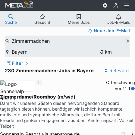
Suche
Gesucht
Meine Jobs
Job-E-Mails
Neue Job-E-Mail
Zimmermädchen
Bayern
Filter
230 Zimmermädchen-Jobs in Bayern
Relevanz
Ofterschwang
1
vor 11 T
Zimmerdame
/
Roomboy
(m/w/d)
Damit wir unseren Gästen diesen hervorragenden Standard
tagtäglich bieten können, benötigen wir fachlich kompetente,
motivierte und sympathische Mitarbeiter, die ihren Beruf mit
Freude und großem Engagement ausüben. Anstellungsart: Vollzeit,
Teilzeit
Sonnenalp Resort
via
stepstone.de