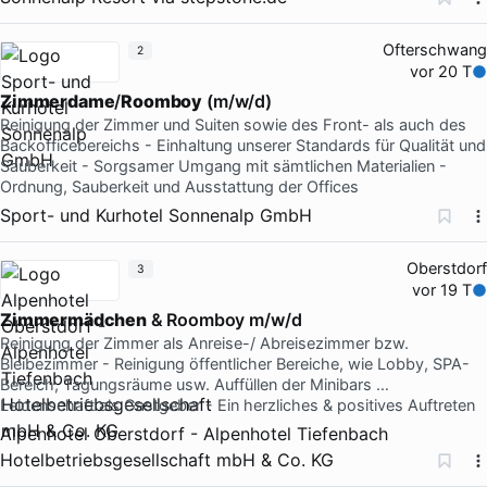
Ofterschwang
2
vor 20 T
Zimmerdame
/
Roomboy
(m/w/d)
Reinigung der Zimmer und Suiten sowie des Front- als auch des
Backofficebereichs - Einhaltung unserer Standards für Qualität und
Sauberkeit - Sorgsamer Umgang mit sämtlichen Materialien -
Ordnung, Sauberkeit und Ausstattung der Offices
Sport- und Kurhotel Sonnenalp GmbH
Oberstdorf
3
vor 19 T
Zimmermädchen
& Roomboy m/w/d
Reinigung der Zimmer als Anreise-/ Abreisezimmer bzw.
Bleibezimmer - Reinigung öffentlicher Bereiche, wie Lobby, SPA-
Bereich, Tagungsräume usw. Auffüllen der Minibars …
Leidenschaft als Gastgeber - Ein herzliches & positives Auftreten
Alpenhotel Oberstdorf - Alpenhotel Tiefenbach
Hotelbetriebsgesellschaft mbH & Co. KG