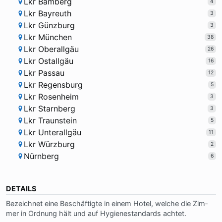
Lkr Bamberg
4
Lkr Bayreuth
3
Lkr Günzburg
3
Lkr München
38
Lkr Oberallgäu
26
Lkr Ostallgäu
16
Lkr Passau
12
Lkr Regensburg
5
Lkr Rosenheim
3
Lkr Starnberg
3
Lkr Traunstein
5
Lkr Unterallgäu
11
Lkr Würzburg
2
Nürnberg
6
DETAILS
Be­zeich­net ei­ne Be­schäf­tig­te in ei­nem Ho­tel, wel­che die Zim­
mer in Ord­nung hält und auf Hy­gie­ne­stan­dards ach­tet.