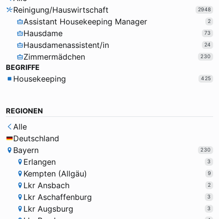
Reinigung/Hauswirtschaft
2948
Assistant Housekeeping Manager
2
Hausdame
73
Hausdamenassistent/in
24
Zimmermädchen
230
BEGRIFFE
Housekeeping
425
REGIONEN
Alle
Deutschland
Bayern
230
Erlangen
3
Kempten (Allgäu)
9
Lkr Ansbach
2
Lkr Aschaffenburg
3
Lkr Augsburg
3