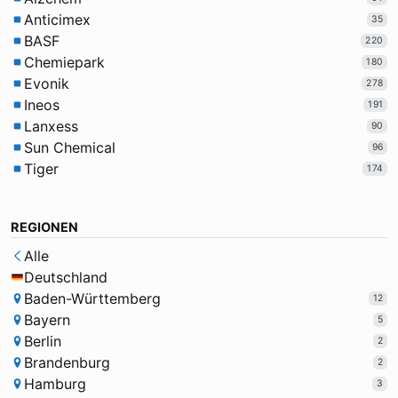
Anticimex
35
BASF
220
Chemiepark
180
Evonik
278
Ineos
191
Lanxess
90
Sun Chemical
96
Tiger
174
REGIONEN
Alle
Deutschland
Baden-Württemberg
12
Bayern
5
Berlin
2
Brandenburg
2
Hamburg
3