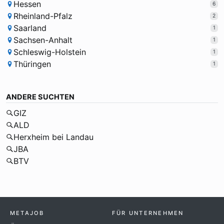
Hessen
6
Rheinland-Pfalz
2
Saarland
1
Sachsen-Anhalt
1
Schleswig-Holstein
1
Thüringen
1
ANDERE SUCHTEN
GIZ
ALD
Herxheim bei Landau
JBA
BTV
METAJOB
FÜR UNTERNEHMEN