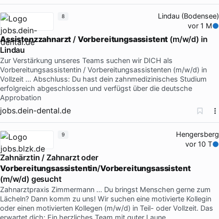
Lindau (Bodensee)
8
vor 1 M
Assistenzzahnarzt
/
Vorbereitungsassistent
(m/w/d) in
Lindau
Zur Verstärkung unseres Teams suchen wir DICH als
Vorbereitungsassistentin / Vorbereitungsassistenten (m/w/d) in
Vollzeit … Abschluss: Du hast dein zahnmedizinisches Studium
erfolgreich abgeschlossen und verfügst über die deutsche
Approbation
jobs.dein-dental.de
Hengersberg
9
vor 10 T
Zahnärztin / Zahnarzt oder
Vorbereitungsassistentin
/
Vorbereitungsassistent
(m/w/d) gesucht
Zahnarztpraxis Zimmermann … Du bringst Menschen gerne zum
Lächeln? Dann komm zu uns! Wir suchen eine motivierte Kollegin
oder einen motivierten Kollegen (m/w/d) in Teil- oder Vollzeit. Das
erwartet dich: Ein herzliches Team mit guter Laune