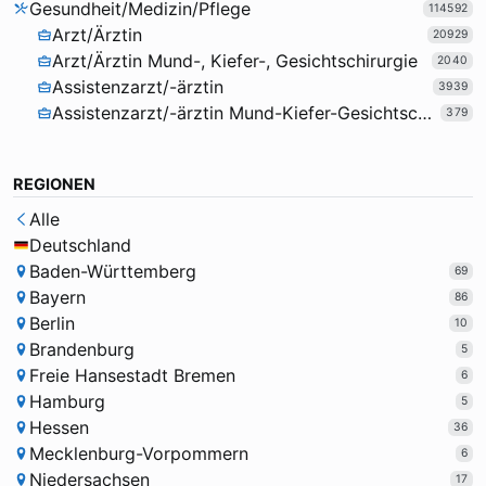
Gesundheit/Medizin/Pflege
114592
Arzt/Ärztin
20929
Arzt/Ärztin Mund-, Kiefer-, Gesichtschirurgie
2040
Assistenzarzt/-ärztin
3939
Assistenzarzt/-ärztin Mund-Kiefer-Gesichtschirurgie
379
REGIONEN
Alle
Deutschland
Baden-Württemberg
69
Bayern
86
Berlin
10
Brandenburg
5
Freie Hansestadt Bremen
6
Hamburg
5
Hessen
36
Mecklenburg-Vorpommern
6
Niedersachsen
17