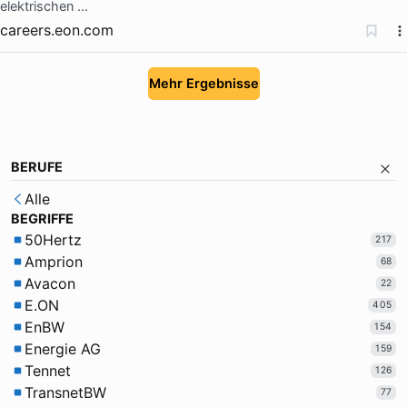
elektrischen …
careers.eon.com
Mehr Ergebnisse
BERUFE
Alle
BEGRIFFE
50Hertz
217
Amprion
68
Avacon
22
E.ON
405
EnBW
154
Energie AG
159
Tennet
126
TransnetBW
77