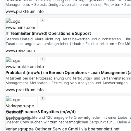
Managements - Selbstständige Übernahme von kleinen Projekten - Zu
www.praktikum.info
7
IT Teamleiter (m/w/d) Operations & Support
Starkes Umfeld. Klare Richtung. Jetzt bewerben und durchstarten … Ihre
Zusatzleistungen wie umfangreicher Urlaub - Flexibel arbeiten - Die Mög
www.reinz.com
8
Praktikant (m/w/d) im Bereich Operations - Lean Management 
Mitarbeit bei der Prozessplanung und fertigungs- und verfahrenstechn
Management-Methoden - Erstellung von Analysen und Auswertungen - S
www.praktikum.info
9
Head of Finance & Royalties (m/w/d)
Erfolgsgeschichte und 120 engagierte Crewmitglieder mit einer Liebe f
unserer Crew suchen wir zum nächstmöglichen Zeitpunkt für … Deine A
Verlagsgruppe Oetinger Service GmbH
via
boersenblatt.net