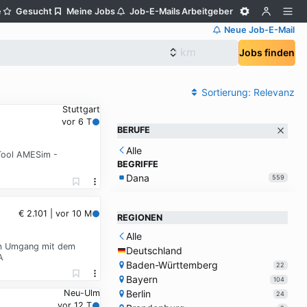
e
Gesucht
Meine Jobs
Job-E-Mails
Arbeitgeber
Neue Job-E-Mail
Jobs finden
Sortierung:
Relevanz
Stuttgart
vor 6 T
BERUFE
Alle
Tool AMESim -
BEGRIFFE
Dana
559
€ 2.101 | vor 10 M
REGIONEN
Alle
am Umgang mit dem
Deutschland
A
Baden-Württemberg
22
Bayern
104
Berlin
Neu-Ulm
24
vor 12 T