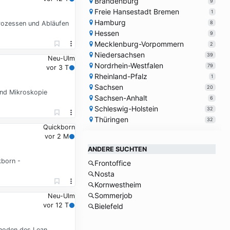
Brandenburg
9
Freie Hansestadt Bremen
1
Hamburg
8
Prozessen und Abläufen
Hessen
9
Mecklenburg-Vorpommern
2
Niedersachsen
39
Neu-Ulm
Nordrhein-Westfalen
79
vor 3 T
Rheinland-Pfalz
1
Sachsen
20
und Mikroskopie
Sachsen-Anhalt
6
Schleswig-Holstein
32
Thüringen
32
Quickborn
vor 2 M
ANDERE SUCHTEN
kborn -
Frontoffice
Nosta
Kornwestheim
Sommerjob
Neu-Ulm
vor 12 T
Bielefeld
thoden des Lean