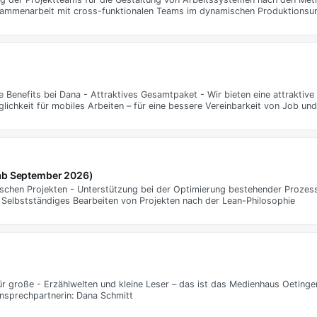
sammenarbeit mit cross-funktionalen Teams im dynamischen Produktionsu
 Benefits bei Dana - Attraktives Gesamtpaket - Wir bieten eine attraktive
lichkeit für mobiles Arbeiten – für eine bessere Vereinbarkeit von Job und
(ab September 2026)
ischen Projekten - Unterstützung bei der Optimierung bestehender Prozes
elbstständiges Bearbeiten von Projekten nach der Lean-Philosophie
ür große - Erzählwelten und kleine Leser – das ist das Medienhaus Oetinge
nsprechpartnerin: Dana Schmitt