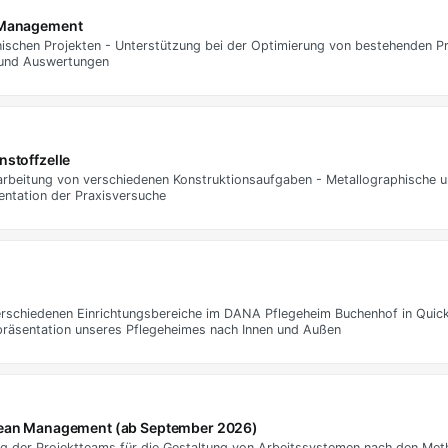
n Management
hnischen Projekten - Unterstützung bei der Optimierung von bestehenden 
 und Auswertungen
nstoffzelle
earbeitung von verschiedenen Konstruktionsaufgaben - Metallographische 
ntation der Praxisversuche
verschiedenen Einrichtungsbereiche im DANA Pflegeheim Buchenhof in Quic
räsentation unseres Pflegeheimes nach Innen und Außen
– Lean Management (ab September 2026)
ng der Projektteams für die Gestaltung von Arbeitssystemen nach den Me