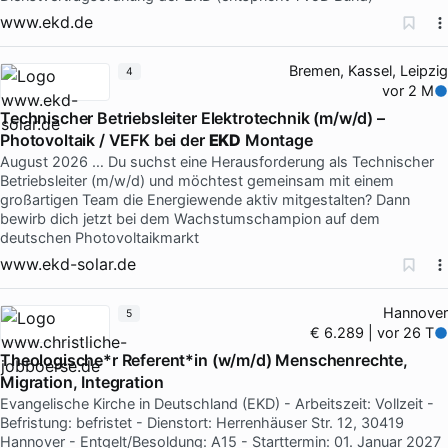
www.ekd.de
Bremen, Kassel, Leipzig
4
vor 2 M
Technischer Betriebsleiter Elektrotechnik (m/w/d) –
Photovoltaik / VEFK bei der
EKD
Montage
August 2026 … Du suchst eine Herausforderung als Technischer
Betriebsleiter (m/w/d) und möchtest gemeinsam mit einem
großartigen Team die Energiewende aktiv mitgestalten? Dann
bewirb dich jetzt bei dem Wachstumschampion auf dem
deutschen Photovoltaikmarkt
www.ekd-solar.de
Hannover
5
€ 6.289 | vor 26 T
Theologische*r Referent*in (w/m/d) Menschenrechte,
Migration, Integration
Evangelische Kirche in Deutschland (EKD) - Arbeitszeit: Vollzeit -
Befristung: befristet - Dienstort: Herrenhäuser Str. 12, 30419
Hannover - Entgelt/Besoldung: A15 - Starttermin: 01. Januar 2027