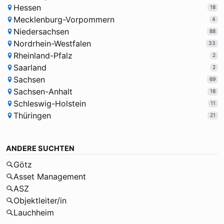
Hessen
18
Mecklenburg-Vorpommern
4
Niedersachsen
88
Nordrhein-Westfalen
33
Rheinland-Pfalz
2
Saarland
2
Sachsen
69
Sachsen-Anhalt
18
Schleswig-Holstein
11
Thüringen
21
ANDERE SUCHTEN
Götz
Asset Management
ASZ
Objektleiter/in
Lauchheim