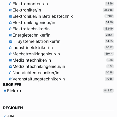
Elektromonteur/in
1456
Elektroniker/in
36868
Elektroniker/in Betriebstechnik
6202
Elektronikingenieur/in
1426
Elektrotechniker/in
18249
Energietechniker/in
2154
IT Systemelektroniker/in
1465
Industrieelektriker/in
2057
Mechatronikingenieur/in
4944
Medizintechniker/in
986
Medizintechnikingenieur/in
627
Nachrichtentechniker/in
1098
Veranstaltungstechniker/in
1066
BEGRIFFE
Elektro
84257
REGIONEN
Alle