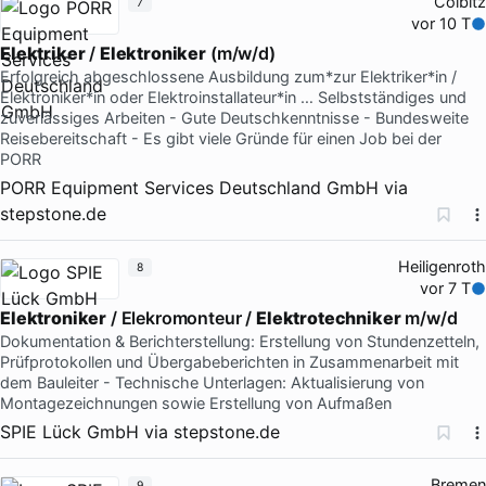
Colbitz
7
vor 10 T
Elektriker
/
Elektroniker
(m/w/d)
Erfolgreich abgeschlossene Ausbildung zum*zur Elektriker*in /
Elektroniker*in oder Elektroinstallateur*in … Selbstständiges und
zuverlässiges Arbeiten - Gute Deutschkenntnisse - Bundesweite
Reisebereitschaft - Es gibt viele Gründe für einen Job bei der
PORR
PORR Equipment Services Deutschland GmbH
via
stepstone.de
Heiligenroth
8
vor 7 T
Elektroniker
/ Elekromonteur /
Elektrotechniker
m/w/d
Dokumentation & Berichterstellung: Erstellung von Stundenzetteln,
Prüfprotokollen und Übergabeberichten in Zusammenarbeit mit
dem Bauleiter - Technische Unterlagen: Aktualisierung von
Montagezeichnungen sowie Erstellung von Aufmaßen
SPIE Lück GmbH
via
stepstone.de
Bremen
9