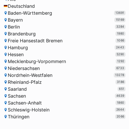
Deutschland
Baden-Württemberg
13691
Bayern
15169
Berlin
3284
Brandenburg
1980
Freie Hansestadt Bremen
1066
Hamburg
2443
Hessen
5290
Mecklenburg-Vorpommern
1292
Niedersachsen
6733
Nordrhein-Westfalen
13278
Rheinland-Pfalz
3186
Saarland
651
Sachsen
4639
Sachsen-Anhalt
1860
Schleswig-Holstein
2644
Thüringen
2066