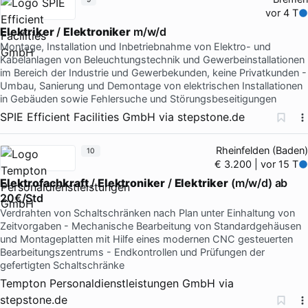
vor 4 T
Elektriker
/
Elektroniker
m/w/d
Montage, Installation und Inbetriebnahme von Elektro- und
Kabelanlagen von Beleuchtungstechnik und Gewerbeinstallationen
im Bereich der Industrie und Gewerbekunden, keine Privatkunden -
Umbau, Sanierung und Demontage von elektrischen Installationen
in Gebäuden sowie Fehlersuche und Störungsbeseitigungen
SPIE Efficient Facilities GmbH
via
stepstone.de
Rheinfelden (Baden)
10
€ 3.200 | vor 15 T
Elektrofachkraft
/
Elektroniker
/
Elektriker
(m/w/d) ab
20€/Std
Verdrahten von Schaltschränken nach Plan unter Einhaltung von
Zeitvorgaben - Mechanische Bearbeitung von Standardgehäusen
und Montageplatten mit Hilfe eines modernen CNC gesteuerten
Bearbeitungszentrums - Endkontrollen und Prüfungen der
gefertigten Schaltschränke
Tempton Personaldienstleistungen GmbH
via
stepstone.de