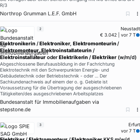
R/3
Northrop Grumman L.E.F. GmbH
Neustadt
2
€ 3.042 | vor 7 T
Elektronikerin
/
Elektroniker
,
Elektromonteurin
/
Elektromonteur
,
Elektroinstallateurin
/
Elektroinstallateur
oder
Elektrikerin
/
Elektriker
(w/m/d)
Abgeschlossene Berufsausbildung in der Fachrichtung
Elektrotechnik mit den Schwerpunkten Energie- und
Gebäudetechnik oder Betriebstechnik - oder … Der
Sachkundenachweis auf einem der o. g. Gebiete ist
Voraussetzung für die Übertragung der ausgeschriebenen
Tätigkeiten/des ausgeschriebenen Arbeitsplatzes
Bundesanstalt für Immobilienaufgaben
via
stepstone.de
Erfurt
3
vor 7 T
Elektriker
/
Elektromonteur
/
Elektroniker
KKS m/w/d