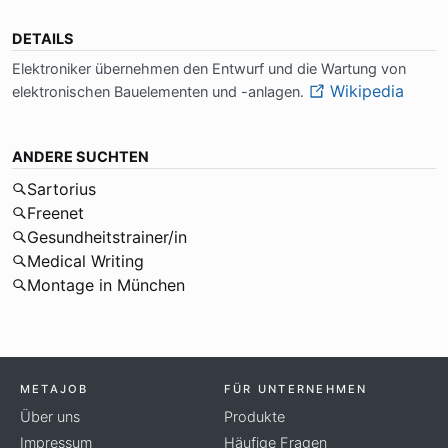
DETAILS
Elek­tro­ni­ker über­neh­men den Ent­wurf und die War­tung von
Wikipedia
elek­tro­ni­schen Bau­ele­men­ten und -an­la­gen.
ANDERE SUCHTEN
Sartorius
Freenet
Gesundheitstrainer/in
Medical Writing
Montage in München
METAJOB
FÜR UNTERNEHMEN
Über uns
Produkte
Impressum
Häufige Fragen