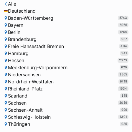
Alle
Deutschland
Baden-Württemberg
5743
Bayern
6966
Berlin
1209
Brandenburg
967
Freie Hansestadt Bremen
404
Hamburg
941
Hessen
2373
Mecklenburg-Vorpommern
620
Niedersachsen
3565
Nordrhein-Westfalen
6719
Rheinland-Pfalz
1634
Saarland
315
Sachsen
2089
Sachsen-Anhalt
999
Schleswig-Holstein
1301
Thüringen
985