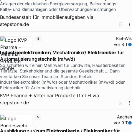
Anlagen der elektrischen Energieversorgung, Beleuchtungs-,
Kälte- und Klimaanlagen oder Überwachungseinrichtungen
Bundesanstalt für Immobilienaufgaben
via
stepstone.de
Kiel-Wik
4
vor 8 T
Industrieelektroniker
/ Mechatroniker/
Elektroniker
für
Automatisierungstechnik (m/w/d)
So schaffen wir einen Mehrwert für Landwirte, Haustierbesitzer,
Tierärzte, Stakeholder und die gesamte Gesellschaft … Dann
verstärken Sie unser Team am Standort Kiel als
Industrieelektroniker (m/w/d) oder Mechatroniker (m/w/d) oder
Elektroniker für Automatisierungstechnik
KVP Pharma + Veterinär Produkte GmbH
via
stepstone.de
Aachen
5
vor 9 T
Ausbildung zur/zum
Elektronikerin
/
Elektroniker
für