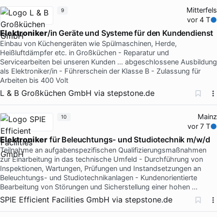
Mitterfels
9
vor 4 T
Elektroniker
/in Geräte und Systeme für den Kundendienst
Einbau von Küchengeräten wie Spülmaschinen, Herde,
Heißluftdämpfer etc. in Großküchen - Reparatur und
Servicearbeiten bei unseren Kunden … abgeschlossene Ausbildung
als Elektroniker/in - Führerschein der Klasse B - Zulassung für
Arbeiten bis 400 Volt
L & B Großküchen GmbH
via
stepstone.de
Mainz
10
vor 7 T
Elektroniker
für Beleuchtungs- und Studiotechnik m/w/d
Teilnahme an aufgabenspezifischen Qualifizierungsmaßnahmen
zur Einarbeitung in das technische Umfeld - Durchführung von
Inspektionen, Wartungen, Prüfungen und Instandsetzungen an
Beleuchtungs- und Studiotechnikanlagen - Kundenorientierte
Bearbeitung von Störungen und Sicherstellung einer hohen …
SPIE Efficient Facilities GmbH
via
stepstone.de