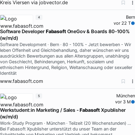
Kreis Viersen
via
jobvector.de
Bern
4
vor 22 T
Software Developer
Fabasoft
OneGov & Boards 80-100%
(w/m/d)
Software Development · Bern · 80 - 100% - Jetzt bewerben - Wir
leben Offenheit und Gleichbehandlung, daher wünschen wir uns
ausdrücklich Bewerbungen aus allen Altersgruppen, unabhängig
von Geschlecht, Behinderungen, Herkunft, sozialem und
ethnischem Hintergrund, Religion, Weltanschauung oder sexueller
Identität
www.fabasoft.com
München
5
vor 3 M
Werkstudent:in Marketing / Sales -
Fabasoft
Xpublisher
(w/m/d)
Work-Study Program · München · Teilzeit (20 Wochenstunden) …
Bei Fabasoft Xpublisher unterstützt du unser Team an der
Schnittstelle von Marketing und Vertrieb und bekommst