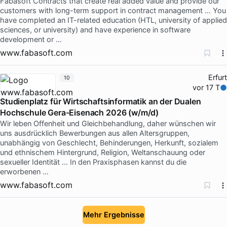
Fabasoft Contracts that create real added value and provide our
customers with long-term support in contract management … You
have completed an IT-related education (HTL, university of applied
sciences, or university) and have experience in software
development or …
www.fabasoft.com
Erfurt
10
vor 17 T
Studienplatz für Wirtschaftsinformatik an der Dualen
Hochschule Gera-Eisenach 2026 (w/m/d)
Wir leben Offenheit und Gleichbehandlung, daher wünschen wir
uns ausdrücklich Bewerbungen aus allen Altersgruppen,
unabhängig von Geschlecht, Behinderungen, Herkunft, sozialem
und ethnischem Hintergrund, Religion, Weltanschauung oder
sexueller Identität … In den Praxisphasen kannst du die
erworbenen …
www.fabasoft.com
Mehr Ergebnisse