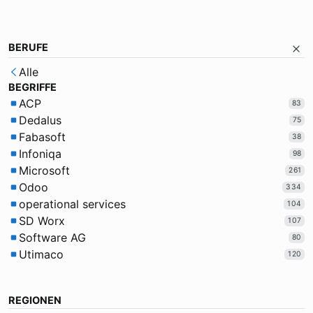
BERUFE
Alle
BEGRIFFE
ACP
83
Dedalus
75
Fabasoft
38
Infoniqa
98
Microsoft
261
Odoo
334
operational services
104
SD Worx
107
Software AG
80
Utimaco
120
REGIONEN