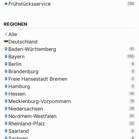
Frühstücksservice
782
REGIONEN
Alle
Deutschland
Baden-Württemberg
51
Bayern
100
Berlin
8
Brandenburg
5
Freie Hansestadt Bremen
2
Hamburg
5
Hessen
14
Mecklenburg-Vorpommern
15
Niedersachsen
29
Nordrhein-Westfalen
31
Rheinland-Pfalz
22
Saarland
4
Sachsen
8