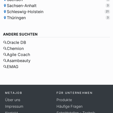
Sachsen-Anhalt
3
Schleswig-Holstein
21
Thüringen
3
ANDERE SUCHTEN
Oracle DB
Chemion
Agile Coach
Asambeauty
EMAG
METAJOB
FÜR UNTERNEHMEN
Über uns
Produkte
Impressum
Häufige Fragen