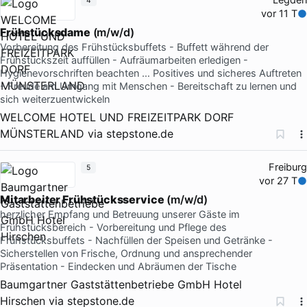
4
vor 11 T
Frühstücksdame
(m/w/d)
Vorbereitung des Frühstücksbuffets - Buffett während der
Frühstückszeit auffüllen - Aufräumarbeiten erledigen -
Hygienevorschriften beachten … Positives und sicheres Auftreten
- Freude am Umgang mit Menschen - Bereitschaft zu lernen und
sich weiterzuentwickeln
WELCOME HOTEL UND FREIZEITPARK DORF
MÜNSTERLAND
via
stepstone.de
Freiburg
5
vor 27 T
Mitarbeiter Frühstücksservice
(m/w/d)
herzlicher Empfang und Betreuung unserer Gäste im
Frühstücksbereich - Vorbereitung und Pflege des
Frühstücksbuffets - Nachfüllen der Speisen und Getränke -
Sicherstellen von Frische, Ordnung und ansprechender
Präsentation - Eindecken und Abräumen der Tische
Baumgartner Gaststättenbetriebe GmbH Hotel
Hirschen
via
stepstone.de