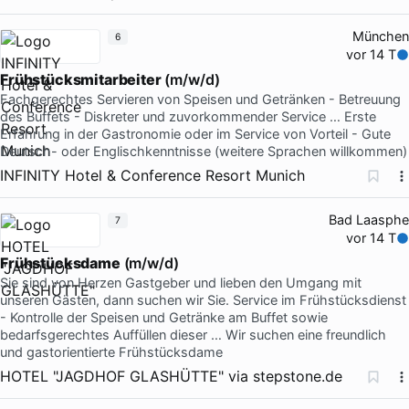
München
6
vor 14 T
Frühstücksmitarbeiter
(m/w/d)
Fachgerechtes Servieren von Speisen und Getränken - Betreuung
des Buffets - Diskreter und zuvorkommender Service … Erste
Erfahrung in der Gastronomie oder im Service von Vorteil - Gute
Deutsch- oder Englischkenntnisse (weitere Sprachen willkommen)
INFINITY Hotel & Conference Resort Munich
Bad Laasphe
7
vor 14 T
Frühstücksdame
(m/w/d)
Sie sind von Herzen Gastgeber und lieben den Umgang mit
unseren Gästen, dann suchen wir Sie. Service im Frühstücksdienst
- Kontrolle der Speisen und Getränke am Buffet sowie
bedarfsgerechtes Auffüllen dieser … Wir suchen eine freundlich
und gastorientierte Frühstücksdame
HOTEL "JAGDHOF GLASHÜTTE"
via
stepstone.de