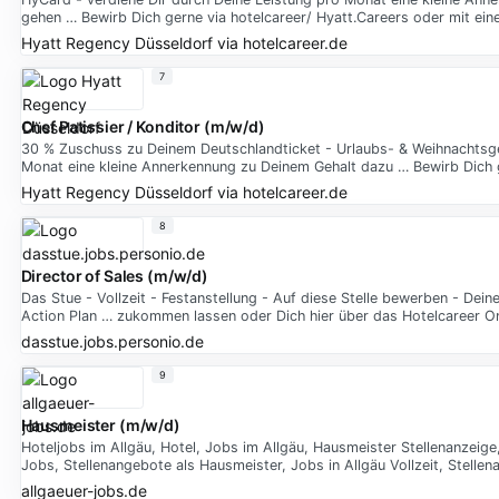
gehen … Bewirb Dich gerne via hotelcareer/ Hyatt.Careers oder mit einem
Hyatt Regency Düsseldorf
via
hotelcareer.de
7
Chef Patissier / Konditor (m/w/d)
30 % Zuschuss zu Deinem Deutschlandticket - Urlaubs- & Weihnachtsgel
Monat eine kleine Annerkennung zu Deinem Gehalt dazu … Bewirb Dich ger
Hyatt Regency Düsseldorf
via
hotelcareer.de
8
Director of Sales (m/w/d)
Das Stue - Vollzeit - Festanstellung - Auf diese Stelle bewerben - Dei
Action Plan … zukommen lassen oder Dich hier über das Hotelcareer O
dasstue.jobs.personio.de
9
Hausmeister (m/w/d)
Hoteljobs im Allgäu, Hotel, Jobs im Allgäu, Hausmeister Stellenanzeige,
Jobs, Stellenangebote als Hausmeister, Jobs in Allgäu Vollzeit, Stell
allgaeuer-jobs.de