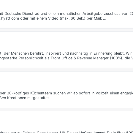
mit Deutsche Dienstrad und einem monatlichen Arbeitgeberzuschuss von 
hyatt.com oder mit einem Video (max. 60 Sek.) per Mail: ...
t, der Menschen berührt, inspiriert und nachhaltig in Erinnerung bleibt. Wi
ngsstarke Persönlichkeit als Front Office & Revenue Manager (100%), die
nser 30-köpfiges Küchenteam suchen wir ab sofort in Vollzeit einen engagi
ßen Kreationen mitgestaltet
erkennung zu Deinem Gehalt dazu. Mit Deiner HyCard kannst Du in über 50