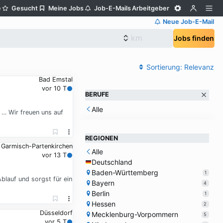
e
Gesucht
Meine Jobs
Job-E-Mails
Arbeitgeber
Neue Job-E-Mail
Jobs finden
Sortierung:
Relevanz
Bad Emstal
vor 10 T
BERUFE
Alle
… Wir freuen uns auf
REGIONEN
Garmisch-Partenkirchen
Alle
vor 13 T
Deutschland
Baden-Württemberg
1
blauf und sorgst für ein
Bayern
4
Berlin
1
Hessen
2
Düsseldorf
Mecklenburg-Vorpommern
5
vor 5 T