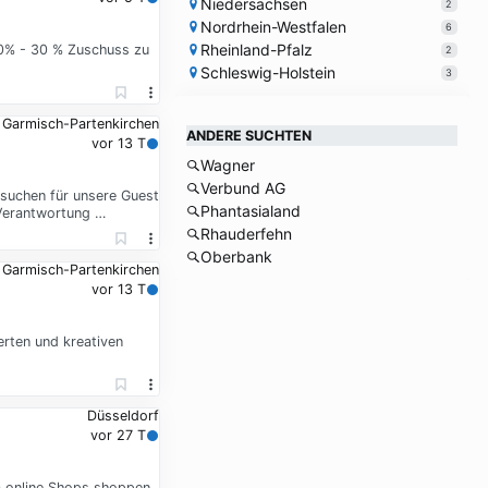
Niedersachsen
2
Nordrhein-Westfalen
6
Rheinland-Pfalz
20% - 30 % Zuschuss zu
2
Schleswig-Holstein
3
Garmisch-Partenkirchen
ANDERE SUCHTEN
vor 13 T
Wagner
Verbund AG
r suchen für unsere Guest
Phantasialand
 Verantwortung …
Rhauderfehn
Oberbank
Garmisch-Partenkirchen
vor 13 T
erten und kreativen
Düsseldorf
vor 27 T
0 online Shops shoppen