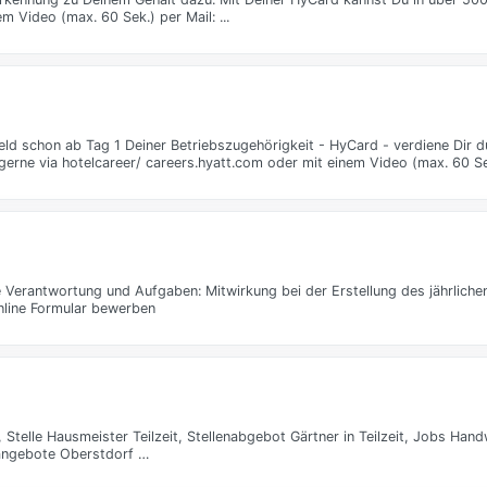
 Video (max. 60 Sek.) per Mail: ...
d schon ab Tag 1 Deiner Betriebszugehörigkeit - HyCard - verdiene Dir d
ne via hotelcareer/ careers.hyatt.com oder mit einem Video (max. 60 Sek.)
ne Verantwortung und Aufgaben: Mitwirkung bei der Erstellung des jährlich
nline Formular bewerben
 Stelle Hausmeister Teilzeit, Stellenabgebot Gärtner in Teilzeit, Jobs Han
enangebote Oberstdorf …