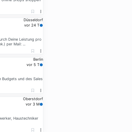
Düsseldorf
vor 24 T
urch Deine Leistung pro
 per Mail: ...
Berlin
vor 5 T
en Budgets und des Sales
Oberstdorf
vor 3 M
dwerker, Haustechniker