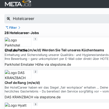
Filter
28 Hotelcareer-Jobs
1
Chef de Partie (m/w/d) Werden Sie Teil unseres Küchenteams
Einhaltung und Sicherstellung unserer Qualitäts- und Hygienestandar
Ihre Bewerbung – ganz unkompliziert per E-Mail oder direkt über HO
Parkhotel Emstaler Höhe
via
stepstone.de
2
Chef de Rang (m/w/d)
Bei HotelCareer haben wir das Siegel „fair workplace“ erhalten … Deine
herzliches Gasterlebnis - Du bereitest den Service sorgfältig vor – vom
DAS KRANZBACH
via
stepstone.de
3