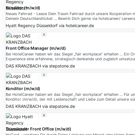
Konditor (m/w/d)
Neues Fahrrad - Lease Dein Traum Fahrrad durch unsere Kooperation 
Deinem Deutschlandticket … Bewirb Dich gerne via hotelcareer/ careers.
Hyatt Regency Düsseldorf
via
hotelcareer.de
4
Front Office Manager (m/w/d)
Bei HotelCareer haben wir das Siegel „fair workplace“ erhalten … Ein Or
Experience eine erfahrene, strategisch denkende und zugleich umsetzu
DAS KRANZBACH
via
stepstone.de
5
Konditor (m/w/d)
Bei HotelCareer haben wir das Siegel „fair workplace“ erhalten … Für u
Konditor (m/w/d), der mit Leidenschaft und Liebe zum Detail unsere sü
DAS KRANZBACH
via
stepstone.de
6
Teamleader Front Office (m/w/d)
HyCard - verdiene Dir durch Deine Leistung pro Monat eine kleine Ann