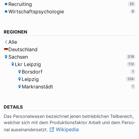
Recruiting
23
Wirtschaftspsychologie
6
REGIONEN
Alle
Deutschland
Sachsen
319
Lkr Leipzig
112
Borsdorf
1
Leipzig
104
Markranstädt
1
DETAILS
Das Per­so­nal­we­sen be­zeich­net je­nen be­trieb­li­chen Teil­be­reich,
wel­cher sich mit dem Pro­duk­ti­ons­fak­tor Ar­beit und dem Per­so­
Wikipedia
nal aus­ein­an­der­setzt.