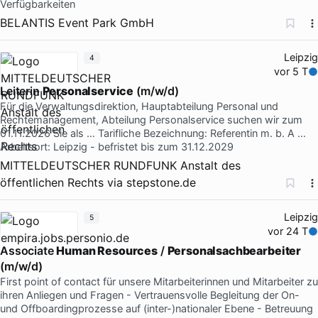
Verfügbarkeiten
BELANTIS Event Park GmbH
Leipzig
4
vor 5 T
Leiterin
Personalservice
(m/w/d)
Für die Verwaltungsdirektion, Hauptabteilung Personal und
Rechtemanagement, Abteilung Personalservice suchen wir zum
01.11.2026 Sie als … Tarifliche Bezeichnung: Referentin m. b. A …
Arbeitsort: Leipzig - befristet bis zum 31.12.2029
MITTELDEUTSCHER RUNDFUNK Anstalt des
öffentlichen Rechts
via
stepstone.de
Leipzig
5
vor 24 T
Associate
Human Resources
/
Personalsachbearbeiter
(m/w/d)
First point of contact für unsere Mitarbeiterinnen und Mitarbeiter zu
ihren Anliegen und Fragen - Vertrauensvolle Begleitung der On-
und Offboardingprozesse auf (inter-)nationaler Ebene - Betreuung