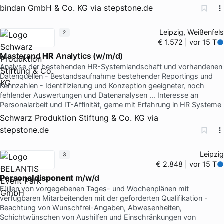
bindan GmbH & Co. KG
via
stepstone.de
Leipzig, Weißenfels
2
€ 1.572 | vor 15 T
Masterand
HR
Analytics (w/m/d)
Analyse der bestehenden HR-Systemlandschaft und vorhandenen
Datenquellen - Bestandsaufnahme bestehender Reportings und
Kennzahlen - Identifizierung und Konzeption geeigneter, noch
fehlender Auswertungen und Datenanalysen … Interesse an
Personalarbeit und IT-Affinität, gerne mit Erfahrung in HR Systeme
Schwarz Produktion Stiftung & Co. KG
via
stepstone.de
Leipzig
3
€ 2.848 | vor 15 T
Personaldisponent
m/w/d
Füllen von vorgegebenen Tages- und Wochenplänen mit
verfügbaren Mitarbeitenden mit der geforderten Qualifikation -
Beachtung von Wunschfrei-Angaben, Abwesenheiten,
Schichtwünschen von Aushilfen und Einschränkungen von