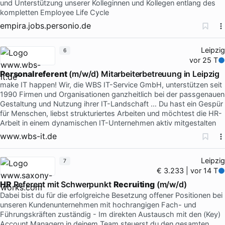
und Unterstützung unserer Kolleginnen und Kollegen entlang des
kompletten Employee Life Cycle
empira.jobs.personio.de
Leipzig
6
vor 25 T
Personalreferent
(m/w/d) Mitarbeiterbetreuung in Leipzig
make IT happen! Wir, die WBS IT-Service GmbH, unterstützen seit
1990 Firmen und Organisationen ganzheitlich bei der passgenauen
Gestaltung und Nutzung ihrer IT-Landschaft … Du hast ein Gespür
für Menschen, liebst strukturiertes Arbeiten und möchtest die HR-
Arbeit in einem dynamischen IT-Unternehmen aktiv mitgestalten
www.wbs-it.de
Leipzig
7
€ 3.233 | vor 14 T
HR
Referent mit Schwerpunkt
Recruiting
(m/w/d)
Dabei bist du für die erfolgreiche Besetzung offener Positionen bei
unseren Kundenunternehmen mit hochrangigen Fach- und
Führungskräften zuständig - Im direkten Austausch mit den (Key)
Account Managern in deinem Team steuerst du den gesamten