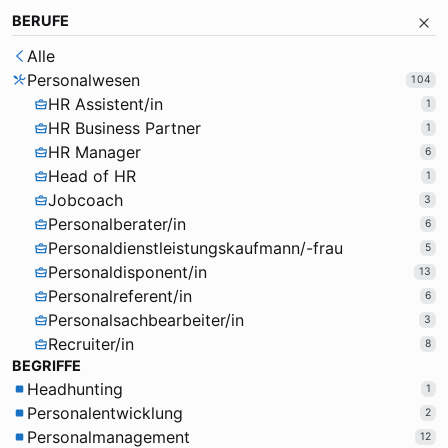
BERUFE
Alle
Personalwesen
104
HR Assistent/in
1
HR Business Partner
1
HR Manager
6
Head of HR
1
Jobcoach
3
Personalberater/in
6
Personaldienstleistungskaufmann/-frau
5
Personaldisponent/in
13
Personalreferent/in
6
Personalsachbearbeiter/in
3
Recruiter/in
8
BEGRIFFE
Headhunting
1
Personalentwicklung
2
Personalmanagement
12