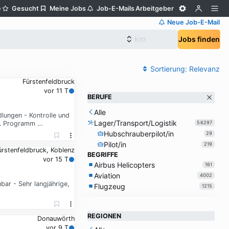
e
Gesucht
Meine Jobs
Job-E-Mails
Arbeitgeber
Neue Job-E-Mail
Jobs finden
Sortierung:
Relevanz
Fürstenfeldbruck
vor 11 T
BERUFE
Alle
lungen - Kontrolle und
Lager/Transport/Logistik
w. Programm …
56297
Hubschrauberpilot/in
29
Pilot/in
219
ürstenfeldbruck, Koblenz
BEGRIFFE
vor 15 T
Airbus Helicopters
161
Aviation
4002
ar - Sehr langjährige,
Flugzeug
1215
REGIONEN
Donauwörth
vor 9 T