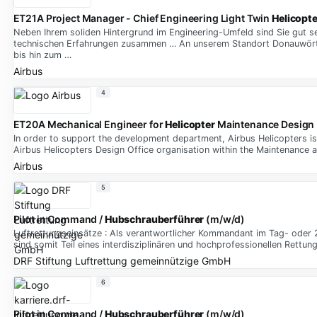
ET21A Project Manager - Chief Engineering Light Twin
Helicopte
Neben Ihrem soliden Hintergrund im Engineering-Umfeld sind Sie gut se
technischen Erfahrungen zusammen … An unserem Standort Donauwörth, 
bis hin zum …
Airbus
4
ET20A Mechanical Engineer for
Helicopter
Maintenance Design
In order to support the development department, Airbus Helicopters is 
Airbus Helicopters Design Office organisation within the Maintenance
Airbus
5
Pilot in Command /
Hubschrauberführer
(m/w/d)
Luftrettungseinsätze : Als verantwortlicher Kommandant im Tag- oder 
sind somit Teil eines interdisziplinären und hochprofessionellen Rettu
DRF Stiftung Luftrettung gemeinnützige GmbH
6
Pilot in Command /
Hubschrauberführer
(m/w/d)