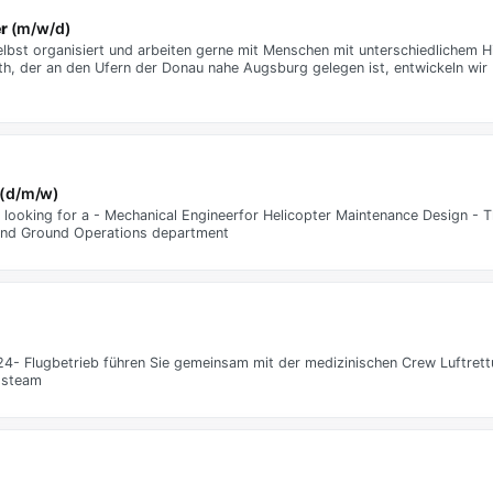
r
(m/w/d)
lbst organisiert und arbeiten gerne mit Menschen mit unterschiedlichem H
der an den Ufern der Donau nahe Augsburg gelegen ist, entwickeln wir H
 (d/m/w)
looking for a - Mechanical Engineerfor Helicopter Maintenance Design - Thi
 and Ground Operations department
24- Flugbetrieb führen Sie gemeinsam mit der medizinischen Crew Luftret
ngsteam