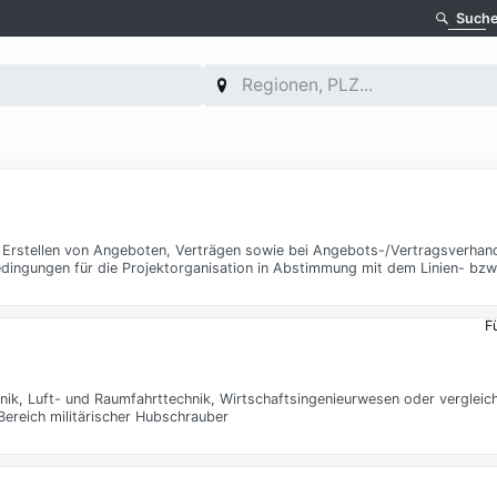
Such
im Erstellen von Angeboten, Verträgen sowie bei Angebots-/Vertragsverhand
edingungen für die Projektorganisation in Abstimmung mit dem Linien- bz
F
k, Luft- und Raumfahrttechnik, Wirtschaftsingenieurwesen oder vergleichb
ereich militärischer Hubschrauber