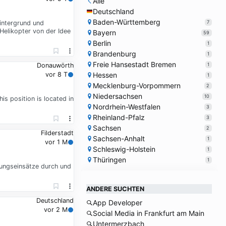
Alle
Deutschland
Baden-Württemberg
7
intergrund und
elikopter von der Idee
Bayern
59
Berlin
1
Brandenburg
1
Freie Hansestadt Bremen
1
Donauwörth
Hessen
vor 8 T
1
Mecklenburg-Vorpommern
2
Niedersachsen
10
s position is located in
Nordrhein-Westfalen
3
Rheinland-Pfalz
3
Sachsen
2
Filderstadt
Sachsen-Anhalt
1
vor 1 M
Schleswig-Holstein
1
Thüringen
1
tungseinsätze durch und
ANDERE SUCHTEN
Deutschland
App Developer
vor 2 M
Social Media in Frankfurt am Main
Untermerzbach