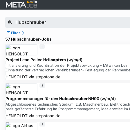
Filter
57 Hubschrauber-Jobs
1
Project Lead Police
Helicopters
(w/m/d)
Initialisierung und Koordination der Projektabwicklung - Mitwirken be
Einhaltung der vertraglichen Vereinbarungen- Festlegung der Rahmenb
HENSOLDT
via
stepstone.de
2
Programmmanager für den
Hubschrauber
NH90 (w/m/d)
Abgeschlossenes technisches Studium, z.B. Maschinenbau, Elektrotechni
breit gefächerte Erfahrung im Programmmanagement, idealerweise im B
HENSOLDT
via
stepstone.de
3