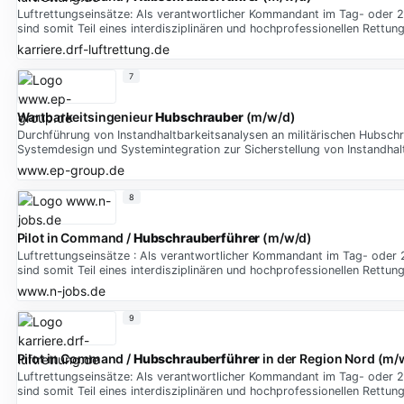
Luftrettungseinsätze: Als verantwortlicher Kommandant im Tag- oder 2
sind somit Teil eines interdisziplinären und hochprofessionellen Rettu
karriere.drf-luftrettung.de
7
Wartbarkeitsingenieur
Hubschrauber
(m/w/d)
Durchführung von Instandhaltbarkeitsanalysen an militärischen Hubsc
Systemdesign und Systemintegration zur Sicherstellung von Instandha
www.ep-group.de
8
Pilot in Command /
Hubschrauberführer
(m/w/d)
Luftrettungseinsätze : Als verantwortlicher Kommandant im Tag- oder 
sind somit Teil eines interdisziplinären und hochprofessionellen Rettu
www.n-jobs.de
9
Pilot in Command /
Hubschrauberführer
in der Region Nord (m/
Luftrettungseinsätze: Als verantwortlicher Kommandant im Tag- oder 2
sind somit Teil eines interdisziplinären und hochprofessionellen Rettu