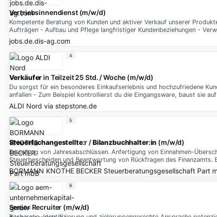
Vertriebsinnendienst (m/w/d)
Kompetente Beratung von Kunden und aktiver Verkauf unserer Produkte
Aufträgen - Aufbau und Pflege langfristiger Kundenbeziehungen - Verw
jobs.de.dis-ag.com
4
Verkäufer
in Teilzeit 25 Std. / Woche (m/w/d)
Du sorgst für ein besonderes Einkaufserlebnis und hochzufriedene Ku
anfallen - Zum Beispiel kontrollierst du die Eingangsware, baust sie au
ALDI Nord
via
stepstone.de
5
Steuerfachangestellte
:r /
Bilanzbuchhalter
:
in
(m/w/d)
Erstellung von Jahresabschlüssen. Anfertigung von Einnahmen-Übersch
Steuerbescheiden und Beantwortung von Rückfragen des Finanzamts. B
BORMANN KNOTHE BECKER Steuerberatungsgesellschaft Part m
6
Senior Recruiter (m/w/d)
Recherche, Identifizierung und zielgruppengerechte Ansprache potenzie