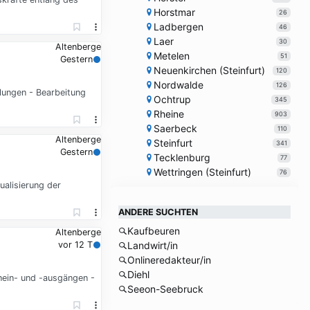
Horstmar
26
Ladbergen
46
Laer
30
Altenberge
Metelen
51
Gestern
Neuenkirchen (Steinfurt)
120
Nordwalde
126
lungen - Bearbeitung
Ochtrup
345
Rheine
903
Saerbeck
110
Altenberge
Steinfurt
341
Gestern
Tecklenburg
77
Wettringen (Steinfurt)
76
ualisierung der
ANDERE SUCHTEN
Kaufbeuren
Altenberge
vor 12 T
Landwirt/in
Onlineredakteur/in
Diehl
nein- und -ausgängen -
Seeon-Seebruck