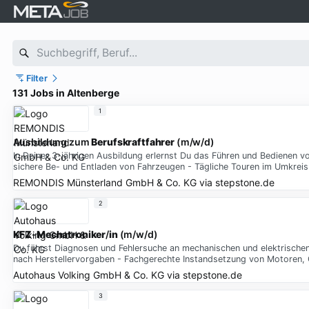
Filter
131 Jobs in Altenberge
1
Ausbildung zum
Berufskraftfahrer
(m/w/d)
In Deiner 3-jährigen Ausbildung erlernst Du das Führen und Bedienen 
sichere Be- und Entladen von Fahrzeugen - Tägliche Touren im Umkreis d
REMONDIS Münsterland GmbH & Co. KG
via
stepstone.de
2
KFZ
-
Mechatroniker
/
in
(m/w/d)
Du führst Diagnosen und Fehlersuche an mechanischen und elektrische
nach Herstellervorgaben - Fachgerechte Instandsetzung von Motoren,
Autohaus Volking GmbH & Co. KG
via
stepstone.de
3