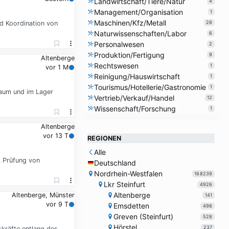
Landwirtschaft/Tiere/Natur
4
Management/Organisation
1
Maschinen/Kfz/Metall
d Koordination von
28
Naturwissenschaften/Labor
6
Personalwesen
2
Produktion/Fertigung
9
Altenberge
Rechtswesen
1
vor 1 M
Reinigung/Hauswirtschaft
1
Tourismus/Hotellerie/Gastronomie
1
raum und im Lager
Vertrieb/Verkauf/Handel
12
Wissenschaft/Forschung
1
Altenberge
vor 13 T
REGIONEN
Alle
. Prüfung von
Deutschland
Nordrhein-Westfalen
168239
Lkr Steinfurt
4926
Altenberge
Altenberge, Münster
141
vor 9 T
Emsdetten
498
Greven (Steinfurt)
528
Hörstel
237
skräfte entlang des