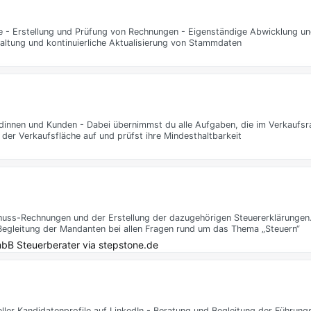
 - Erstellung und Prüfung von Rechnungen - Eigenständige Abwicklung un
altung und kontinuierliche Aktualisierung von Stammdaten
ndinnen und Kunden - Dabei übernimmst du alle Aufgaben, die im Verkaufs
f der Verkaufsfläche auf und prüfst ihre Mindesthaltbarkeit
uss-Rechnungen und der Erstellung der dazugehörigen Steuererklärungen
egleitung der Mandanten bei allen Fragen rund um das Thema „Steuern“
bB Steuerberater
via
stepstone.de
ller Kandidatenprofile auf LinkedIn - Beratung und Begleitung der Führung