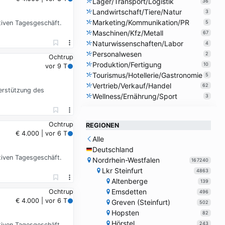
Lager/Transport/Logistik
36
Landwirtschaft/Tiere/Natur
3
Marketing/Kommunikation/PR
tiven Tagesgeschäft.
5
Maschinen/Kfz/Metall
67
Naturwissenschaften/Labor
4
Personalwesen
2
Ochtrup
Produktion/Fertigung
10
vor 9 T
Tourismus/Hotellerie/Gastronomie
5
Vertrieb/Verkauf/Handel
62
erstützung des
Wellness/Ernährung/Sport
3
Ochtrup
REGIONEN
€ 4.000 | vor 6 T
Alle
Deutschland
tiven Tagesgeschäft.
Nordrhein-Westfalen
167240
Lkr Steinfurt
4863
Altenberge
139
Emsdetten
Ochtrup
496
€ 4.000 | vor 6 T
Greven (Steinfurt)
502
Hopsten
82
Hörstel
243
tiven Tagesgeschäft.