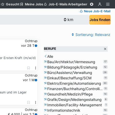
e
Gesucht
Meine Jobs
Job-E-Mails
Arbeitgeber
Neue Job-E-Mail
Jobs finden
Sortierung:
Relevanz
Ochtrup
vor 28 T
BERUFE
Alle
er Ersten Kraft (m/w/d)
Bau/Architektur/Vermessung
17
Bildung/Pädagogik/Erziehung
12
Büro/Assistenz/Verwaltung
28
Ochtrup
Einkauf/Beschaffung/SCM
11
vor 1 M
Elektro/Energie/Automatisierung
30
Finanzen/Buchhaltung/Controlling
11
raum und im Lager
Gesundheit/Medizin/Pflege
14
Grafik/Design/Mediengestaltung
6
Immobilien/Facility-Management
1
Ochtrup
Informationstechnik
10
€ 4.000 | vor 3 T