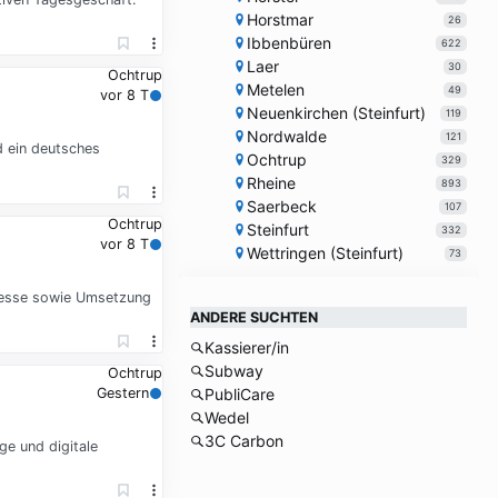
Horstmar
26
Ibbenbüren
622
Laer
30
Ochtrup
Metelen
49
vor 8 T
Neuenkirchen (Steinfurt)
119
Nordwalde
121
d ein deutsches
Ochtrup
329
Rheine
893
Saerbeck
107
Ochtrup
Steinfurt
332
vor 8 T
Wettringen (Steinfurt)
73
ozesse sowie Umsetzung
ANDERE SUCHTEN
Kassierer/in
Subway
Ochtrup
Gestern
PubliCare
Wedel
3C Carbon
e und digitale