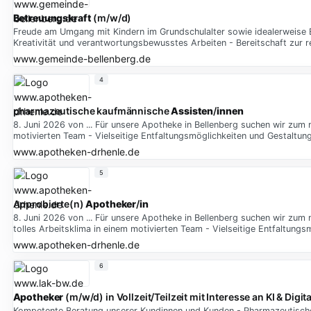
Betreuungskraft
(m/w/d)
Freude am Umgang mit Kindern im Grundschulalter sowie idealerweise E
Kreativität und verantwortungsbewusstes Arbeiten - Bereitschaft zur 
www.gemeinde-bellenberg.de
4
pharmazeutische kaufmännische
Assisten
/
innen
8. Juni 2026 von ... Für unsere Apotheke in Bellenberg suchen wir zum n
motivierten Team - Vielseitige Entfaltungsmöglichkeiten und Gestaltun
www.apotheken-drhenle.de
5
Approbierte(n)
Apotheker
/
in
8. Juni 2026 von ... Für unsere Apotheke in Bellenberg suchen wir zum 
tolles Arbeitsklima in einem motivierten Team - Vielseitige Entfaltung
www.apotheken-drhenle.de
6
Apotheker
(m/w/d) in Vollzeit/Teilzeit mit Interesse an KI & Digit
Kompetente Beratung unserer Kundinnen und Kunden - Pharmazeutische 