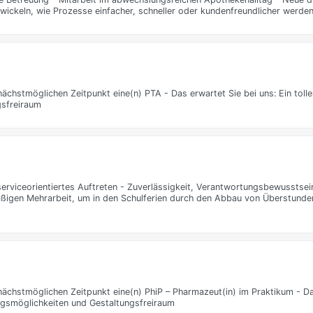
twickeln, wie Prozesse einfacher, schneller oder kundenfreundlicher werde
ächstmöglichen Zeitpunkt eine(n) PTA - Das erwartet Sie bei uns: Ein tolle
gsfreiraum
erviceorientiertes Auftreten - Zuverlässigkeit, Verantwortungsbewusstsei
mäßigen Mehrarbeit, um in den Schulferien durch den Abbau von Überstund
nächstmöglichen Zeitpunkt eine(n) PhiP – Pharmazeut(in) im Praktikum - Da
tungsmöglichkeiten und Gestaltungsfreiraum