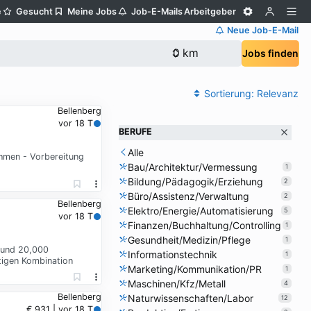
e
Gesucht
Meine Jobs
Job-E-Mails
Arbeitgeber
Neue Job-E-Mail
Jobs finden
Sortierung:
Relevanz
Bellenberg
vor 18 T
BERUFE
Alle
ahmen - Vorbereitung
Bau/Architektur/Vermessung
1
Bildung/Pädagogik/Erziehung
2
Büro/Assistenz/Verwaltung
2
Bellenberg
Elektro/Energie/Automatisierung
5
vor 18 T
Finanzen/Buchhaltung/Controlling
1
Gesundheit/Medizin/Pflege
1
 und 20,000
Informationstechnik
1
tigen Kombination
Marketing/Kommunikation/PR
1
Maschinen/Kfz/Metall
4
Bellenberg
Naturwissenschaften/Labor
12
€ 931 | vor 18 T