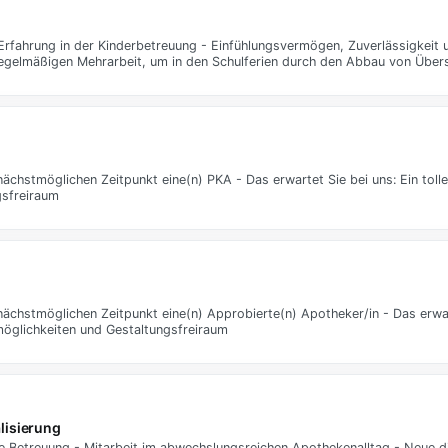
rfahrung in der Kinderbetreuung - Einfühlungsvermögen, Zuverlässigkeit 
regelmäßigen Mehrarbeit, um in den Schulferien durch den Abbau von Übe
ächstmöglichen Zeitpunkt eine(n) PKA - Das erwartet Sie bei uns: Ein tolle
gsfreiraum
nächstmöglichen Zeitpunkt eine(n) Approbierte(n) Apotheker/in - Das erwar
smöglichkeiten und Gestaltungsfreiraum
alisierung
Betreuung - Mitarbeit im abwechslungsreichen Apothekenalltag - Neue di