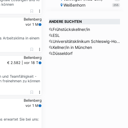
n können
Weißenhorn
255
Bellenberg
ANDERE SUCHTEN
vor 1 M
Frühstückskellner/in
ESL
s Arbeitsklima in einem
Universitätsklinikum Schleswig-Holstein
Kellner/in in München
Düsseldorf
Bellenberg
€ 2.582 | vor 18 T
n und Teamfähigkeit -
en freinehmen zu können
Bellenberg
vor 1 M
s erwartet Sie bei uns: