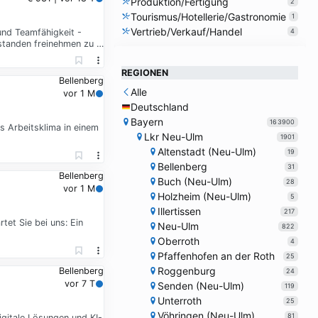
Produktion/Fertigung
2
Tourismus/Hotellerie/Gastronomie
1
Vertrieb/Verkauf/Handel
und Teamfähigkeit -
4
rstanden freinehmen zu …
REGIONEN
Bellenberg
Alle
vor 1 M
Deutschland
Bayern
163900
s Arbeitsklima in einem
Lkr Neu-Ulm
1901
Altenstadt (Neu-Ulm)
19
Bellenberg
31
Bellenberg
Buch (Neu-Ulm)
28
vor 1 M
Holzheim (Neu-Ulm)
5
Illertissen
217
tet Sie bei uns: Ein
Neu-Ulm
822
Oberroth
4
Pfaffenhofen an der Roth
25
Roggenburg
Bellenberg
24
vor 7 T
Senden (Neu-Ulm)
119
Unterroth
25
Vöhringen (Neu-Ulm)
81
gitale Lösungen und KI-