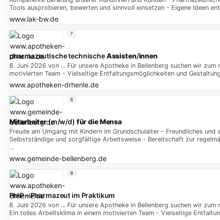
Tools ausprobieren, bewerten und sinnvoll einsetzen - Eigene Ideen en
www.lak-bw.de
7
pharmazeutische technische
Assisten
/
innen
8. Juni 2026 von ... Für unsere Apotheke in Bellenberg suchen wir zum n
motivierten Team - Vielseitige Entfaltungsmöglichkeiten und Gestaltun
www.apotheken-drhenle.de
8
Mitarbeiter
(m/w/d)
für
die
Mensa
Freude am Umgang mit Kindern im Grundschulalter - Freundliches und s
Selbstständige und sorgfältige Arbeitsweise - Bereitschaft zur regel
…
www.gemeinde-bellenberg.de
9
PhiP – Pharmazeut im Praktikum
8. Juni 2026 von ... Für unsere Apotheke in Bellenberg suchen wir zum 
Ein tolles Arbeitsklima in einem motivierten Team - Vielseitige Entfal