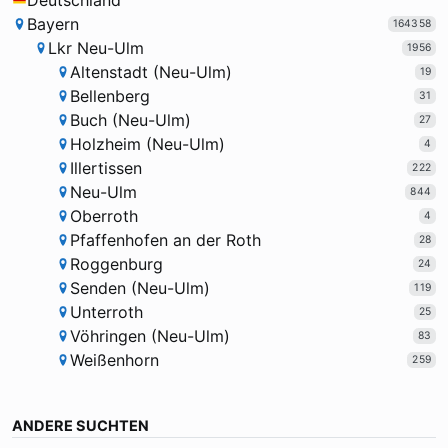
Deutschland
Bayern
164358
Lkr Neu-Ulm
1956
Altenstadt (Neu-Ulm)
19
Bellenberg
31
Buch (Neu-Ulm)
27
Holzheim (Neu-Ulm)
4
Illertissen
222
Neu-Ulm
844
Oberroth
4
Pfaffenhofen an der Roth
28
Roggenburg
24
Senden (Neu-Ulm)
119
Unterroth
25
Vöhringen (Neu-Ulm)
83
Weißenhorn
259
ANDERE SUCHTEN