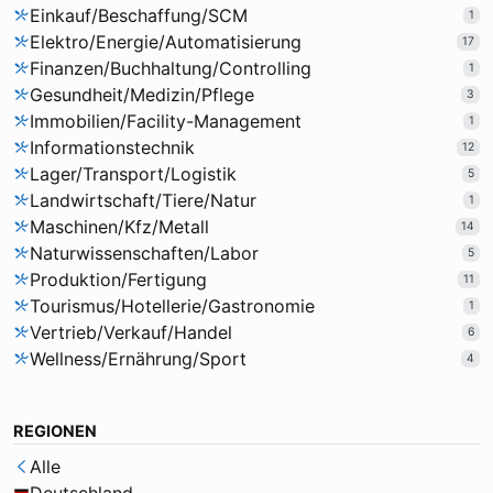
Einkauf/Beschaffung/SCM
1
Elektro/Energie/Automatisierung
17
Finanzen/Buchhaltung/Controlling
1
Gesundheit/Medizin/Pflege
3
Immobilien/Facility-Management
1
Informationstechnik
12
Lager/Transport/Logistik
5
Landwirtschaft/Tiere/Natur
1
Maschinen/Kfz/Metall
14
Naturwissenschaften/Labor
5
Produktion/Fertigung
11
Tourismus/Hotellerie/Gastronomie
1
Vertrieb/Verkauf/Handel
6
Wellness/Ernährung/Sport
4
REGIONEN
Alle