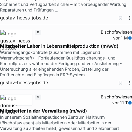
Sicherheit und Verfügbarkeit sicher – mit vorbeugender Wartung,
Reparaturen und Prüfungen …
gustav-heess-jobs.de
Bischofswiesen
8
vor 1 M
Mitarbeiter
Labor
in Lebensmittelproduktion (m/w/d)
Wareneingangskontrolle (zusammen mit Lager und
Warenwirtschaft) - Fortlaufender Qualitätssicherungs- und
Kontrollprozess während der Fertigung und vor Auslieferung -
Untersuchung aller eingehenden Proben, Erstellung der
Prüfberichte und Einpflegen in ERP-System
gustav-heess-jobs.de
Bischofswiesen
9
vor 11 T
Mitarbeiter
in
der
Verwaltung
(m/w/d)
In unserem Sozialtherapeutischen Zentrum Hallthurm
(Bischofswiesen) als Mitarbeiterin oder Mitarbeiter in der
Verwaltung zu arbeiten heißt, gewissenhaft und zielorientiert