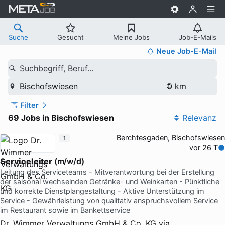
Suche
Gesucht
Meine Jobs
Job-E-Mails
Neue Job-E-Mail
Suchbegriff, Beruf...
Bischofswiesen
Filter
69 Jobs in Bischofswiesen
Relevanz
Berchtesgaden, Bischofswiesen
1
vor 26 T
Serviceleiter
(m/w/d)
Leitung des Serviceteams - Mitverantwortung bei der Erstellung
der saisonal wechselnden Getränke- und Weinkarten - Pünktliche
und korrekte Dienstplangestaltung - Aktive Unterstützung im
Service - Gewährleistung von qualitativ anspruchsvollem Service
im Restaurant sowie im Bankettservice
Dr. Wimmer Verwaltungs GmbH & Co. KG
via