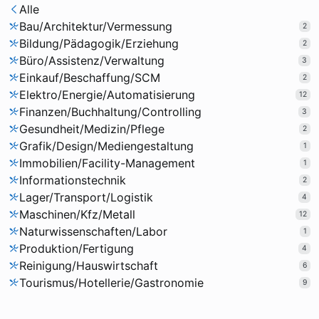
Alle
Bau/Architektur/Vermessung
2
Bildung/Pädagogik/Erziehung
2
Büro/Assistenz/Verwaltung
3
Einkauf/Beschaffung/SCM
2
Elektro/Energie/Automatisierung
12
Finanzen/Buchhaltung/Controlling
3
Gesundheit/Medizin/Pflege
2
Grafik/Design/Mediengestaltung
1
Immobilien/Facility-Management
1
Informationstechnik
2
Lager/Transport/Logistik
4
Maschinen/Kfz/Metall
12
Naturwissenschaften/Labor
1
Produktion/Fertigung
4
Reinigung/Hauswirtschaft
6
Tourismus/Hotellerie/Gastronomie
9