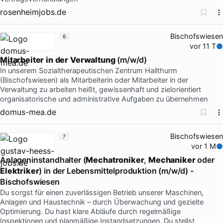
rosenheimjobs.de
Bischofswiesen
6
vor 11 T
Mitarbeiter
in
der
Verwaltung
(m/w/d)
In unserem Sozialtherapeutischen Zentrum Hallthurm
(Bischofswiesen) als Mitarbeiterin oder Mitarbeiter in der
Verwaltung zu arbeiten heißt, gewissenhaft und zielorientiert
organisatorische und administrative Aufgaben zu übernehmen
domus-mea.de
Bischofswiesen
7
vor 1 M
Anlageninstandhalter (
Mechatroniker
,
Mechaniker
oder
Elektriker
) in der Lebensmittelproduktion (m/w/d) -
Bischofswiesen
Du sorgst für einen zuverlässigen Betrieb unserer Maschinen,
Anlagen und Haustechnik – durch Überwachung und gezielte
Optimierung. Du hast klare Abläufe durch regelmäßige
Inspektionen und planmäßige Instandsetzungen. Du stellst