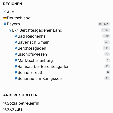
REGIONEN
Alle
Deutschland
Bayern
164534
Lkr Berchtesgadener Land
1507
Bad Reichenhall
232
Bayerisch Gmain
43
Berchtesgaden
141
Bischofswiesen
77
Marktschellenberg
3
Ramsau bei Berchtesgaden
10
Schneizlreuth
6
Schönau am Königssee
41
ANDERE SUCHTEN
Sozialbetreuer/in
XXXLutz