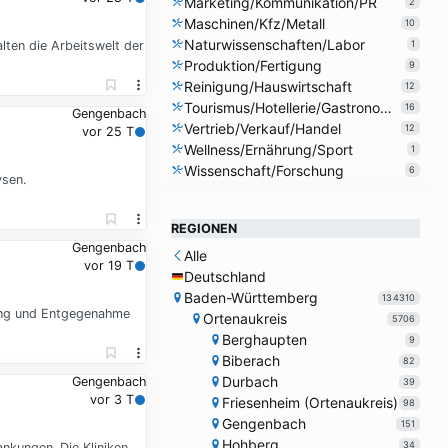
Marketing/Kommunikation/PR
2
Maschinen/Kfz/Metall
10
Naturwissenschaften/Labor
lten die Arbeitswelt der
1
Produktion/Fertigung
9
Reinigung/Hauswirtschaft
12
Tourismus/Hotellerie/Gastronomie
16
Gengenbach
Vertrieb/Verkauf/Handel
12
vor 25 T
Wellness/Ernährung/Sport
1
Wissenschaft/Forschung
6
ysen.
REGIONEN
Gengenbach
Alle
vor 19 T
Deutschland
Baden-Württemberg
134310
lung und Entgegenahme
Ortenaukreis
5706
Berghaupten
9
Biberach
82
Durbach
Gengenbach
39
vor 3 T
Friesenheim (Ortenaukreis)
98
Gengenbach
151
Hohberg
34
kungen. Die Kliniken