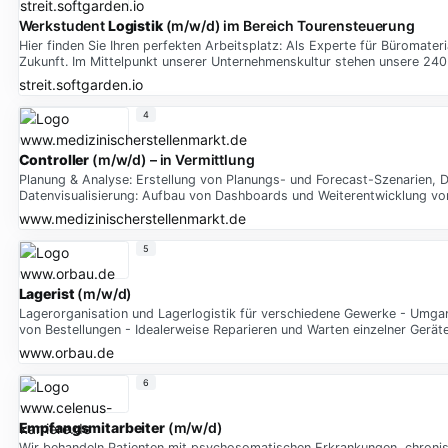
Werkstudent
Logistik
(m/w/d) im Bereich Tourensteuerung
Hier finden Sie Ihren perfekten Arbeitsplatz: Als Experte für Büromater
Zukunft. Im Mittelpunkt unserer Unternehmenskultur stehen unsere 240
streit.softgarden.io
4
Controller
(m/w/d) – in Vermittlung
Planung & Analyse: Erstellung von Planungs- und Forecast-Szenarien, 
Datenvisualisierung: Aufbau von Dashboards und Weiterentwicklung vo
www.medizinischerstellenmarkt.de
5
Lagerist
(m/w/d)
Lagerorganisation und Lagerlogistik für verschiedene Gewerke - Umg
von Bestellungen - Idealerweise Reparieren und Warten einzelner Geräte
www.orbau.de
6
Empfangsmitarbeiter
(m/w/d)
Wir behandeln Patienten mit psychosomatischen Erkrankungen, chroni