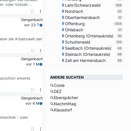
l- oder Vollzeit …
Lahr/Schwarzwald
549
Nordrach
32
Oberharmersbach
10
Gengenbach
Offenburg
1324
vor 23 T
Ohlsbach
21
Ortenberg (Ortenaukreis)
30
lten die Arbeitswelt der
Schutterwald
133
Seelbach (Ortenaukreis)
43
Steinach (Ortenaukreis)
98
Gengenbach
Zell am Harmersbach
89
vor 1 M
ANDERE SUCHTEN
sposition unseres
Coole
DEZ
Eberspächer
Gengenbach
vor 4 M
Nachmittag
Klausdorf
entechnik - oder