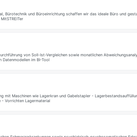
ial, Bürotechnik und Büroeinrichtung schaffen wir das ideale Büro und gesta
 MitSTREITer
Durchführung von Soll-Ist-Vergleichen sowie monatlichen Abweichungsanal
n Datenmodellen im BI-Tool
ang mit Maschinen wie Lagerkran und Gabelstapler - Lagerbestandsauffül
 - Vorrichten Lagermaterial
schen Schmerzerkrankungen sowie psychiatrisch-psychosomatischen Erkran