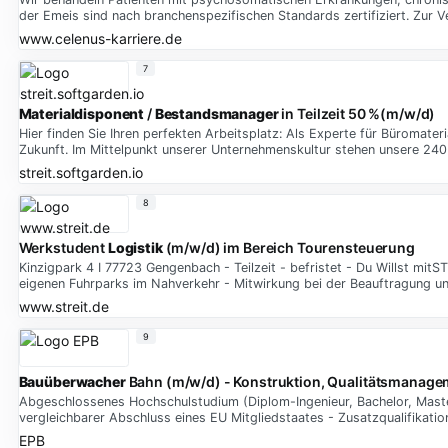
der Emeis sind nach branchenspezifischen Standards zertifiziert. Zur 
www.celenus-karriere.de
7
Materialdisponent
/
Bestandsmanager
in Teilzeit 50 %(m/w/d)
Hier finden Sie Ihren perfekten Arbeitsplatz: Als Experte für Büromater
Zukunft. Im Mittelpunkt unserer Unternehmenskultur stehen unsere 240
streit.softgarden.io
8
Werkstudent
Logistik
(m/w/d) im Bereich Tourensteuerung
Kinzigpark 4 I 77723 Gengenbach - Teilzeit - befristet - Du Willst mi
eigenen Fuhrparks im Nahverkehr - Mitwirkung bei der Beauftragung u
www.streit.de
9
Bauüberwacher
Bahn (m/w/d) - Konstruktion, Qualitätsmanagem
Abgeschlossenes Hochschulstudium (Diplom-Ingenieur, Bachelor, Master
vergleichbarer Abschluss eines EU Mitgliedstaates - Zusatzqualifikati
EPB