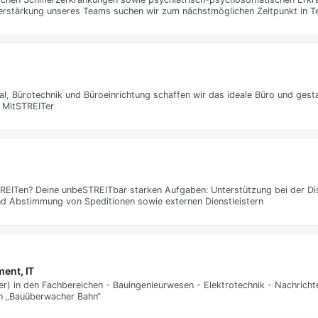
Verstärkung unseres Teams suchen wir zum nächstmöglichen Zeitpunkt in Tei
ial, Bürotechnik und Büroeinrichtung schaffen wir das ideale Büro und gesta
 MitSTREITer
tSTREITen? Deine unbeSTREITbar starken Aufgaben: Unterstützung bei der Di
nd Abstimmung von Speditionen sowie externen Dienstleistern
ent, IT
) in den Fachbereichen - Bauingenieurwesen - Elektrotechnik - Nachricht
on „Bauüberwacher Bahn“