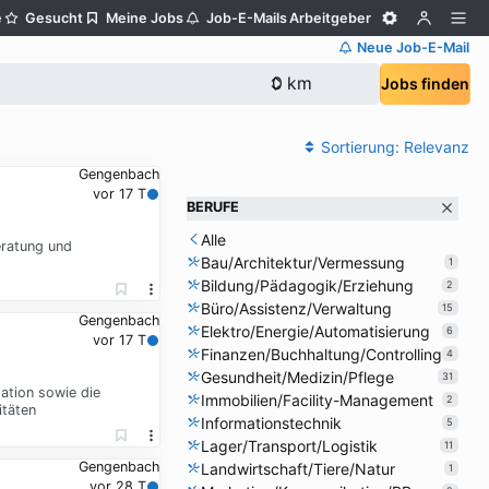
e
Gesucht
Meine Jobs
Job-E-Mails
Arbeitgeber
Neue Job-E-Mail
Jobs finden
Sortierung:
Relevanz
Gengenbach
vor 17 T
BERUFE
Alle
eratung und
Bau/Architektur/Vermessung
1
Bildung/Pädagogik/Erziehung
2
Büro/Assistenz/Verwaltung
15
Gengenbach
Elektro/Energie/Automatisierung
6
vor 17 T
Finanzen/Buchhaltung/Controlling
4
Gesundheit/Medizin/Pflege
31
ation sowie die
Immobilien/Facility-Management
2
itäten
Informationstechnik
5
Lager/Transport/Logistik
11
Gengenbach
Landwirtschaft/Tiere/Natur
1
vor 28 T