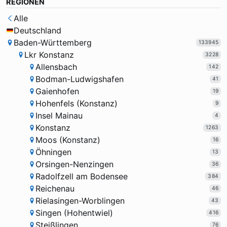
REGIONEN
Alle
Deutschland
Baden-Württemberg
133945
Lkr Konstanz
3228
Allensbach
142
Bodman-Ludwigshafen
41
Gaienhofen
19
Hohenfels (Konstanz)
9
Insel Mainau
4
Konstanz
1263
Moos (Konstanz)
16
Öhningen
13
Orsingen-Nenzingen
36
Radolfzell am Bodensee
384
Reichenau
46
Rielasingen-Worblingen
43
Singen (Hohentwiel)
416
Steißlingen
76