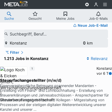
Suche
Gesucht
Meine Jobs
Job-E-Mails
Neue Job-E-Mail
Suchbegriff, Beruf...
Konstanz
Filter
1.213 Jobs in Konstanz
Relevanz
Konstanz
1
vor 6 T
Steuerfachangestellter
(m/w/d)
Eigenverantwortliche Betreuung spannender Mandanten -
Erstellung von Finanz- und Lohnbuchhaltung - Erstellung von
Steuererklärungen und Jahresabschlüssen - Ansprechpartner für
Mandanten, Finanzbehörden und Kollegen - Mitgestaltung von
Prozessen und der stetigen digitalen Weiterentwicklung unserer
Kanzlei und unserer …