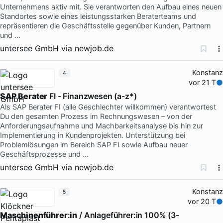
Unternehmens aktiv mit. Sie verantworten den Aufbau eines neuen
Standortes sowie eines leistungsstarken Beraterteams und
repräsentieren die Geschäftsstelle gegenüber Kunden, Partnern
und …
untersee GmbH
via
newjob.de
Konstanz
4
vor 21 T
SAP
Berater
FI - Finanzwesen (a-z*)
Als SAP Berater FI (alle Geschlechter willkommen) verantwortest
Du den gesamten Prozess im Rechnungswesen – von der
Anforderungsaufnahme und Machbarkeitsanalyse bis hin zur
Implementierung in Kundenprojekten. Unterstützung bei
Problemlösungen im Bereich SAP FI sowie Aufbau neuer
Geschäftsprozesse und …
untersee GmbH
via
newjob.de
Konstanz
5
vor 20 T
Maschinenführer
:
in
/ Anlageführer:in 100% (3-