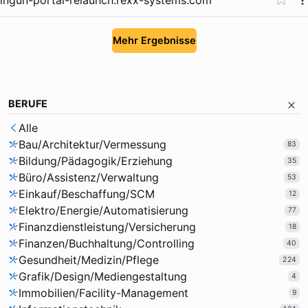
Mehr Ergebnisse
BERUFE
Alle
Bau/Architektur/Vermessung
83
Bildung/Pädagogik/Erziehung
35
Büro/Assistenz/Verwaltung
53
Einkauf/Beschaffung/SCM
12
Elektro/Energie/Automatisierung
77
Finanzdienstleistung/Versicherung
18
Finanzen/Buchhaltung/Controlling
40
Gesundheit/Medizin/Pflege
224
Grafik/Design/Mediengestaltung
4
Immobilien/Facility-Management
9