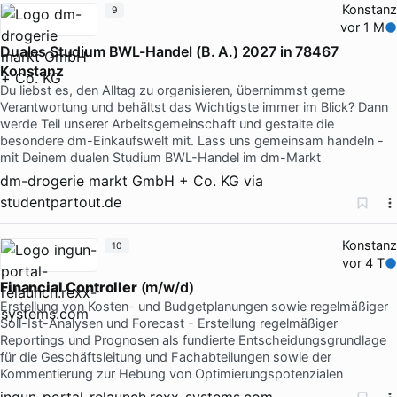
Konstanz
9
vor 1 M
Duales Studium BWL-Handel (B. A.) 2027 in 78467
Konstanz
Du liebst es, den Alltag zu organisieren, übernimmst gerne
Verantwortung und behältst das Wichtigste immer im Blick? Dann
werde Teil unserer Arbeitsgemeinschaft und gestalte die
besondere dm-Einkaufswelt mit. Lass uns gemeinsam handeln -
mit Deinem dualen Studium BWL-Handel im dm-Markt
dm-drogerie markt GmbH + Co. KG
via
studentpartout.de
Konstanz
10
vor 4 T
Financial
Controller
(m/w/d)
Erstellung von Kosten- und Budgetplanungen sowie regelmäßiger
Soll-Ist-Analysen und Forecast - Erstellung regelmäßiger
Reportings und Prognosen als fundierte Entscheidungsgrundlage
für die Geschäftsleitung und Fachabteilungen sowie der
Kommentierung zur Hebung von Optimierungspotenzialen
ingun-portal-relaunch.rexx-systems.com