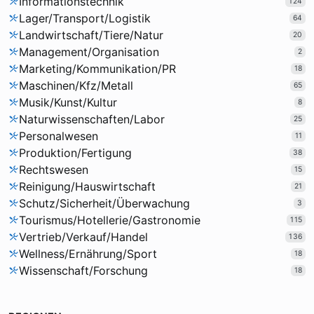
Informationstechnik
124
Lager/Transport/Logistik
64
Landwirtschaft/Tiere/Natur
20
Management/Organisation
2
Marketing/Kommunikation/PR
18
Maschinen/Kfz/Metall
65
Musik/Kunst/Kultur
8
Naturwissenschaften/Labor
25
Personalwesen
11
Produktion/Fertigung
38
Rechtswesen
15
Reinigung/Hauswirtschaft
21
Schutz/Sicherheit/Überwachung
3
Tourismus/Hotellerie/Gastronomie
115
Vertrieb/Verkauf/Handel
136
Wellness/Ernährung/Sport
18
Wissenschaft/Forschung
18