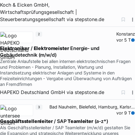
Koch & Eicken GmbH,
Wirtschaftsprüfungsgesellschaft |
Steuerberatungsgesellschaft
via
stepstone.de
Konstanz
2
vor 5 T
Elektroniker
/
Elektromeister
Energie- und
Gebäudetechnik (m/w/d)
Zentrale Anlaufstelle bei allen internen elektrotechnischen Fragen
und Problemen - Planung, Installation, Wartung und
Instandsetzung elektrischer Anlagen und Systeme in den
Freizeiteinrichtungen - Vergabe und Überwachung von Aufträgen
an Fremdfirmen
HAPEKO Deutschland GmbH
via
stepstone.de
Bad Nauheim, Bielefeld, Hamburg, Karlsruhe
3
vor 9 T
Geschäftsstellenleiter
/ SAP
Teamleiter
(a-z*)
Als Geschäftsstellenleiter / SAP Teamleiter (m/w/d) gestalten Sie
die Expansion und strategische Weiterentwicklung unseres