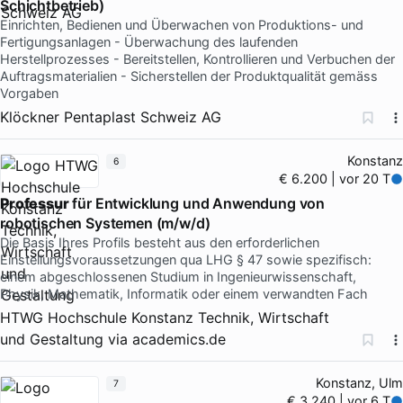
Schichtbetrieb)
Einrichten, Bedienen und Überwachen von Produktions- und
Fertigungsanlagen - Überwachung des laufenden
Herstellprozesses - Bereitstellen, Kontrollieren und Verbuchen der
Auftragsmaterialien - Sicherstellen der Produktqualität gemäss
Vorgaben
Klöckner Pentaplast Schweiz AG
Konstanz
6
€ 6.200 | vor 20 T
Professur
für Entwicklung und Anwendung von
robotischen Systemen (m/w/d)
Die Basis Ihres Profils besteht aus den erforderlichen
Einstellungsvoraussetzungen qua LHG § 47 sowie spezifisch:
einem abgeschlossenen Studium in Ingenieurwissenschaft,
Physik, Mathematik, Informatik oder einem verwandten Fach
HTWG Hochschule Konstanz Technik, Wirtschaft
und Gestaltung
via
academics.de
Konstanz, Ulm
7
€ 3.240 | vor 6 T