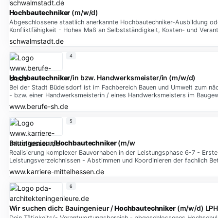
Hochbautechniker
(m/w/d)
Abgeschlossene staatlich anerkannte Hochbautechniker-Ausbildung oder
Konfliktfähigkeit - Hohes Maß an Selbstständigkeit, Kosten- und Vera
schwalmstadt.de
4
Hochbautechniker
/in bzw. Handwerksmeister/in (m/w/d)
Bei der Stadt Büdelsdorf ist im Fachbereich Bauen und Umwelt zum näch
- bzw. einer Handwerksmeisterin / eines Handwerksmeisters im Bauge
www.berufe-sh.de
5
Bauingenieur/
Hochbautechniker
(m/w
Realisierung komplexer Bauvorhaben in der Leistungsphase 6-7 - Erst
Leistungsverzeichnissen - Abstimmen und Koordinieren der fachlich Bet
www.karriere-mittelhessen.de
6
Wir suchen dich: Bauingenieur /
Hochbautechniker
(m/w/d) LPH
Dein Tätigkeits/- Verantwortungsbereich - abgeschlossenes Hochschu