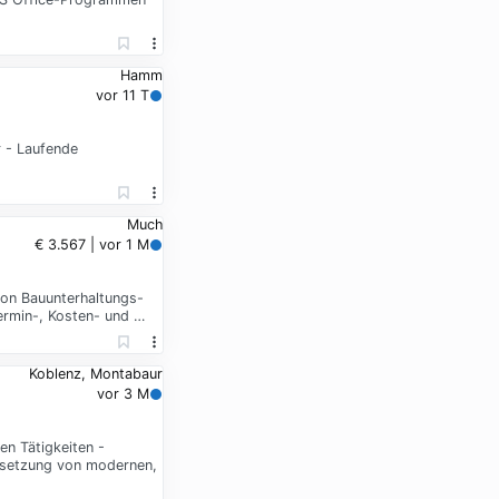
Hamm
vor 11 T
 - Laufende
Much
€ 3.567 | vor 1 M
on Bauunterhaltungs-
ermin-, Kosten- und …
Koblenz, Montabaur
vor 3 M
n Tätigkeiten -
msetzung von modernen,