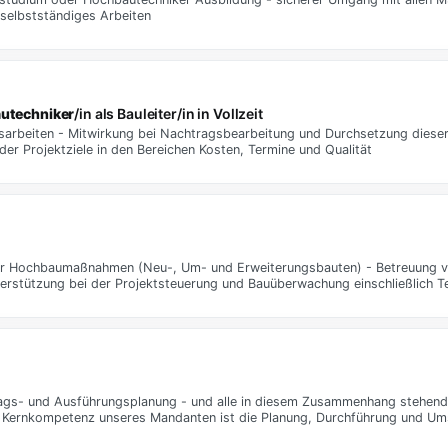
 selbstständiges Arbeiten
utechniker
/in als Bauleiter/in in Vollzeit
arbeiten - Mitwirkung bei Nachtragsbearbeitung und Durchsetzung dieser
 Projektziele in den Bereichen Kosten, Termine und Qualität
her Hochbaumaßnahmen (Neu-, Um- und Erweiterungsbauten) - Betreuung v
stützung bei der Projektsteuerung und Bauüberwachung einschließlich T
trags- und Ausführungsplanung - und alle in diesem Zusammenhang stehende
ie Kernkompetenz unseres Mandanten ist die Planung, Durchführung und U