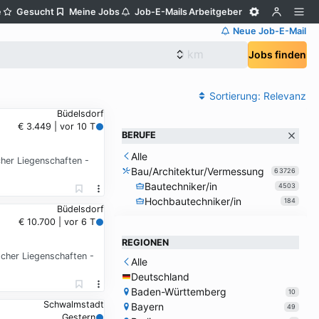
e
Gesucht
Meine Jobs
Job-E-Mails
Arbeitgeber
Neue Job-E-Mail
Jobs finden
Sortierung:
Relevanz
Büdelsdorf
€ 3.449 | vor 10 T
BERUFE
Alle
er Liegenschaften -
Bau/Architektur/Vermessung
63726
Bautechniker/in
4503
Hochbautechniker/in
184
Büdelsdorf
€ 10.700 | vor 6 T
REGIONEN
her Liegenschaften -
Alle
Deutschland
Baden-Württemberg
10
Schwalmstadt
Bayern
49
Gestern