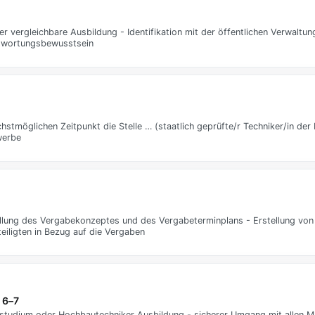
 vergleichbare Ausbildung - Identifikation mit der öffentlichen Verwaltu
ntwortungsbewusstsein
stmöglichen Zeitpunkt die Stelle … (staatlich geprüfte/r Techniker/in de
werbe
ellung des Vergabekonzeptes und des Vergabeterminplans - Erstellung von
eiligten in Bezug auf die Vergaben
 6–7
lstudium oder Hochbautechniker Ausbildung - sicherer Umgang mit allen 