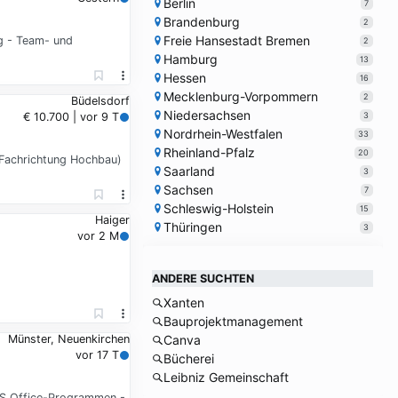
Berlin
7
Brandenburg
2
Freie Hansestadt Bremen
ng - Team- und
2
Hamburg
13
Hessen
16
Mecklenburg-Vorpommern
2
Büdelsdorf
Niedersachsen
3
€ 10.700 | vor 9 T
Nordrhein-Westfalen
33
Rheinland-Pfalz
20
r Fachrichtung Hochbau)
Saarland
3
Sachsen
7
Schleswig-Holstein
15
Haiger
Thüringen
3
vor 2 M
ANDERE SUCHTEN
Xanten
Bauprojektmanagement
Münster, Neuenkirchen
Canva
vor 17 T
Bücherei
Leibniz Gemeinschaft
MS Office-Programmen -