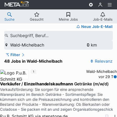
Suche
Gesucht
Meine Jobs
Job-E-Mails
Neue Job-E-Mail
Suchbegriff, Beruf...
Wald-Michelbach
Filter
48 Jobs in Wald-Michelbach
Relevanz
Wald-Michelbach
1
vor 29 T
Verkäufer
/
Einzelhandelskaufmann
Getränke (m/w/d)
Verkaufsförderung: Sie sorgen für eine ansprechende
Warenpräsenz im Bereich Getränke - Sortimentspflege: Sie
kümmern sich um die Preisauszeichnung und kontrollieren den
Bestand der Produkte - Warenverräumung: Ob Bierkasten oder
Coladose - Sie packen mit an und zeigen Organisationsgeschick
P.u.B. Schmitt KG
via
stepstone.de