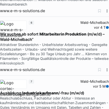
Reinraumbereich
www.e-m-s-solutions.de
Wald-Michelbach
6
vor 4 T
Wir suchen ab sofort
Mitarbeiterin
Produktion
(m/w/d) –
Wald-Michelbach“
Attraktiver Stundenlohn - Unbefristeter Arbeitsvertrag - Geregelte
Arbeitszeiten - Urlaubs- und Weihnachtsgeld sowie weitere
Sozialleistungen - Bis zu 30 Tage Urlaub pro Jahr … Kämmen von
Filamenten - Sorgfältige Qualitätskontrolle der Produkte – teilweise
mikroskopisch
www.e-m-s-solutions.de
Wald-Michelbach
7
vor 5 M
Ausbildung
Industriekaufmann
/-frau (m/w/d)
Realschulabschluss, Fachabitur oder Abitur - Interesse an
kaufmännischen und betriebswirtschaftlichen Zusammenhängen -
Gutes Verständnis im Umgang mit Daten, Tabellen und Zahlen -