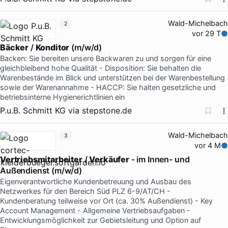
Wald-Michelbach
2
vor 29 T
Bäcker
/
Konditor
(m/w/d)
Backen: Sie bereiten unsere Backwaren zu und sorgen für eine
gleichbleibend hohe Qualität - Disposition: Sie behalten die
Warenbestände im Blick und unterstützen bei der Warenbestellung
sowie der Warenannahme - HACCP: Sie halten gesetzliche und
betriebsinterne Hygienerichtlinien ein
P.u.B. Schmitt KG
via
stepstone.de
Wald-Michelbach
3
vor 4 M
Vertriebsmitarbeiter
/
Verkäufer
- im Innen- und
Außendienst (m/w/d)
Eigenverantwortliche Kundenbetreuung und Ausbau des
Netzwerkes für den Bereich Süd PLZ 6-9/AT/CH -
Kundenberatung teilweise vor Ort (ca. 30% Außendienst) - Key
Account Management - Allgemeine Vertriebsaufgaben -
Entwicklungsmöglichkeit zur Gebietsleitung und Option auf