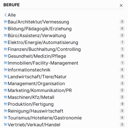
BERUFE
Alle
Bau/Architektur/Vermessung
3
Bildung/Pädagogik/Erziehung
4
Büro/Assistenz/Verwaltung
3
Elektro/Energie/Automatisierung
1
Finanzen/Buchhaltung/Controlling
1
Gesundheit/Medizin/Pflege
9
Immobilien/Facility-Management
1
Informationstechnik
4
Landwirtschaft/Tiere/Natur
2
Management/Organisation
2
Marketing/Kommunikation/PR
3
Maschinen/Kfz/Metall
3
Produktion/Fertigung
9
Reinigung/Hauswirtschaft
3
Tourismus/Hotellerie/Gastronomie
4
Vertrieb/Verkauf/Handel
3