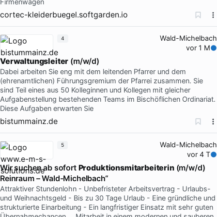
Firmenwagen
cortec-kleiderbuegel.softgarden.io
Wald-Michelbach
4
vor 1 M
Verwaltungsleiter
(m/w/d)
Dabei arbeiten Sie eng mit dem leitenden Pfarrer und dem
(ehrenamtlichen) Führungsgremium der Pfarrei zusammen. Sie
sind Teil eines aus 50 Kolleginnen und Kollegen mit gleicher
Aufgabenstellung bestehenden Teams im Bischöflichen Ordinariat.
Diese Aufgaben erwarten Sie
bistummainz.de
Wald-Michelbach
5
vor 4 T
Wir suchen ab sofort
Produktionsmitarbeiterin
(m/w/d)
Reinraum – Wald-Michelbach“
Attraktiver Stundenlohn - Unbefristeter Arbeitsvertrag - Urlaubs-
und Weihnachtsgeld - Bis zu 30 Tage Urlaub - Eine gründliche und
strukturierte Einarbeitung - Ein langfristiger Einsatz mit sehr guten
Übernahmechancen … Mitarbeit in einem modernen und sauberen