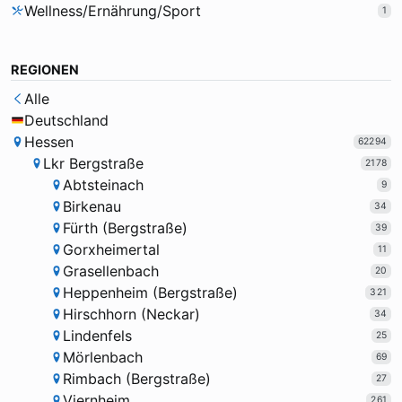
Wellness/Ernährung/Sport
1
REGIONEN
Alle
Deutschland
Hessen
62294
Lkr Bergstraße
2178
Abtsteinach
9
Birkenau
34
Fürth (Bergstraße)
39
Gorxheimertal
11
Grasellenbach
20
Heppenheim (Bergstraße)
321
Hirschhorn (Neckar)
34
Lindenfels
25
Mörlenbach
69
Rimbach (Bergstraße)
27
Viernheim
261