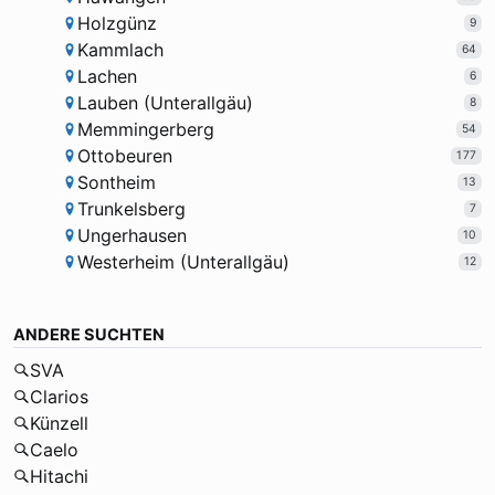
Holzgünz
9
Kammlach
64
Lachen
6
Lauben (Unterallgäu)
8
Memmingerberg
54
Ottobeuren
177
Sontheim
13
Trunkelsberg
7
Ungerhausen
10
Westerheim (Unterallgäu)
12
ANDERE SUCHTEN
SVA
Clarios
Künzell
Caelo
Hitachi