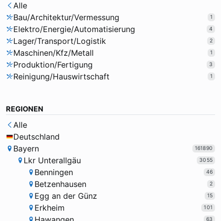
Alle
Bau/Architektur/Vermessung
1
Elektro/Energie/Automatisierung
4
Lager/Transport/Logistik
2
Maschinen/Kfz/Metall
1
Produktion/Fertigung
3
Reinigung/Hauswirtschaft
1
REGIONEN
Alle
Deutschland
Bayern
161890
Lkr Unterallgäu
3055
Benningen
46
Betzenhausen
2
Egg an der Günz
15
Erkheim
101
Hawangen
63