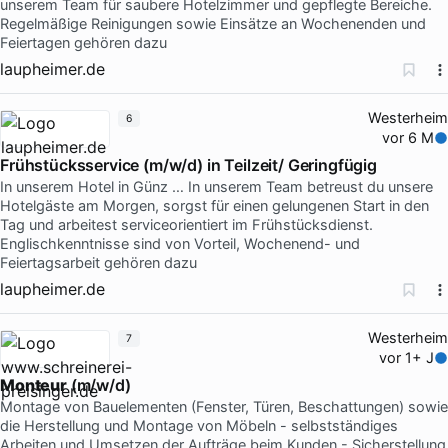
unserem Team für saubere Hotelzimmer und gepflegte Bereiche.
Regelmäßige Reinigungen sowie Einsätze an Wochenenden und
Feiertagen gehören dazu
laupheimer.de
Westerheim
6
vor 6 M
Frühstücksservice (m/w/d) in Teilzeit/ Geringfügig
In unserem Hotel in Günz … In unserem Team betreust du unsere
Hotelgäste am Morgen, sorgst für einen gelungenen Start in den
Tag und arbeitest serviceorientiert im Frühstücksdienst.
Englischkenntnisse sind von Vorteil, Wochenend- und
Feiertagsarbeit gehören dazu
laupheimer.de
Westerheim
7
vor 1+ J
Monteur
(m/w/d)
Montage von Bauelementen (Fenster, Türen, Beschattungen) sowie
die Herstellung und Montage von Möbeln - selbstständiges
Arbeiten und Umsetzen der Aufträge beim Kunden - Sicherstellung