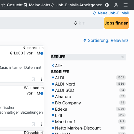
e
Gesucht
Meine Jobs
Job-E-Mails
Arbeitgeber
Neue Job-E-Mail
Jobs finden
Sortierung:
Relevanz
Neckarsulm
€ 1.000 | vor 1 M
BERUFE
Alle
Basis interner Daten mit
BEGRIFFE
ALDI
1502
ALDI Nord
1356
Wiesbaden
ALDI SÜD
54
vor 1 M
Alnatura
32
Bio Company
44
ifischen
Edeka
1989
achhaltiger Beziehungen
Lidl
615
Marktkauf
147
Netto Marken-Discount
61
Düsseldorf
124