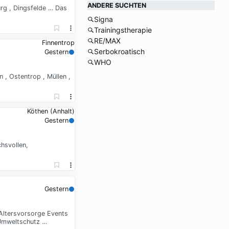
ANDERE SUCHTEN
urg , Dingsfelde … Das
Signa
Trainingstherapie
RE/MAX
Finnentrop
Serbokroatisch
Gestern
WHO
 , Ostentrop , Müllen ,
Köthen (Anhalt)
Gestern
hsvollen,
Gestern
 Altersvorsorge Events
 Umweltschutz …