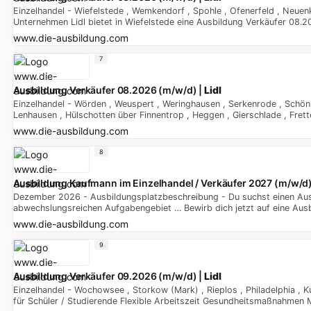
Einzelhandel - Wiefelstede , Wemkendorf , Spohle , Ofenerfeld , Neuen
Unternehmen Lidl bietet in Wiefelstede eine Ausbildung Verkäufer 08.
www.die-ausbildung.com
7
Ausbildung Verkäufer 08.2026 (m/w/d) |
Lidl
Einzelhandel - Wörden , Weuspert , Weringhausen , Serkenrode , Schönh
Lenhausen , Hülschotten über Finnentrop , Heggen , Gierschlade , Frette
www.die-ausbildung.com
8
Ausbildung Kaufmann im Einzelhandel / Verkäufer 2027 (m/w/d)
Dezember 2026 - Ausbildungsplatzbeschreibung - Du suchst einen Ausb
abwechslungsreichen Aufgabengebiet … Bewirb dich jetzt auf eine Ausbi
www.die-ausbildung.com
9
Ausbildung Verkäufer 09.2026 (m/w/d) |
Lidl
Einzelhandel - Wochowsee , Storkow (Mark) , Rieplos , Philadelphia , K
für Schüler / Studierende Flexible Arbeitszeit Gesundheitsmaßnahmen