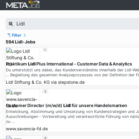
Filter
594 Lidl-Jobs
1
Praktikum
Lidl
Plus International - Customer Data & Analytics
Du unterstützt uns dabei, das Kundenverständnis innerhalb der Lidl-Welt
… Begleitung des gesamten Analyseprozesses von der Definition der Fr
Lidl Stiftung & Co. KG
via
stepstone.de
2
Customer Director (m/w/d)
Lidl
für unsere Handelsmarken
Entwicklung, Abstimmung und Umsetzung von Kundenstrategien und Jahr
Ausschreibungen - Vorbereitung und verantwortliche Führung von nati
zu …
www.savencia-fd.de
3