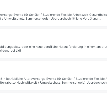
ersvorsorge Events für Schüler / Studierende Flexible Arbeitszeit Gesundhe
it / Umweltschutz Summerschools) Überdurchschnittliche Vergütung …
ildungsplatz oder eine neue berufliche Herausforderung in einem anspruc
ldung bei Lidl
6 - Betriebliche Altersvorsorge Events für Schüler / Studierende Flexible A
errabatte Nachhaltigkeit / Umweltschutz Summerschools) Überdurchschn