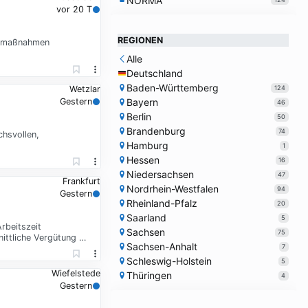
NORMA
vor 20 T
REGIONEN
itsmaßnahmen
Alle
Deutschland
Baden-Württemberg
124
Wetzlar
Bayern
Gestern
46
Berlin
50
Brandenburg
74
hsvollen,
Hamburg
1
Hessen
16
Niedersachsen
47
Frankfurt
Nordrhein-Westfalen
94
Gestern
Rheinland-Pfalz
20
Saarland
5
rbeitszeit
Sachsen
75
ittliche Vergütung …
Sachsen-Anhalt
7
Schleswig-Holstein
5
Wiefelstede
Thüringen
4
Gestern