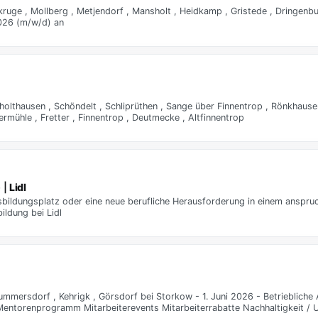
kruge , Mollberg , Metjendorf , Mansholt , Heidkamp , Gristede , Dringenb
2026 (m/w/d) an
olthausen , Schöndelt , Schliprüthen , Sange über Finnentrop , Rönkhausen
rmühle , Fretter , Finnentrop , Deutmecke , Altfinnentrop
 |
Lidl
ildungsplatz oder eine neue berufliche Herausforderung in einem anspruc
ldung bei Lidl
ummersdorf , Kehrigk , Görsdorf bei Storkow - 1. Juni 2026 - Betriebliche
 Mentorenprogramm Mitarbeiterevents Mitarbeiterrabatte Nachhaltigkeit /