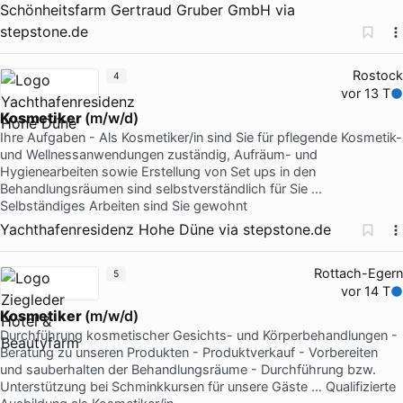
Schönheitsfarm Gertraud Gruber GmbH
via
stepstone.de
Rostock
4
vor 13 T
Kosmetiker
(m/w/d)
Ihre Aufgaben - Als Kosmetiker/in sind Sie für pflegende Kosmetik-
und Wellnessanwendungen zuständig, Aufräum- und
Hygienearbeiten sowie Erstellung von Set ups in den
Behandlungsräumen sind selbstverständlich für Sie …
Selbständiges Arbeiten sind Sie gewohnt
Yachthafenresidenz Hohe Düne
via
stepstone.de
Rottach-Egern
5
vor 14 T
Kosmetiker
(m/w/d)
Durchführung kosmetischer Gesichts- und Körperbehandlungen -
Beratung zu unseren Produkten - Produktverkauf - Vorbereiten
und sauberhalten der Behandlungsräume - Durchführung bzw.
Unterstützung bei Schminkkursen für unsere Gäste … Qualifizierte