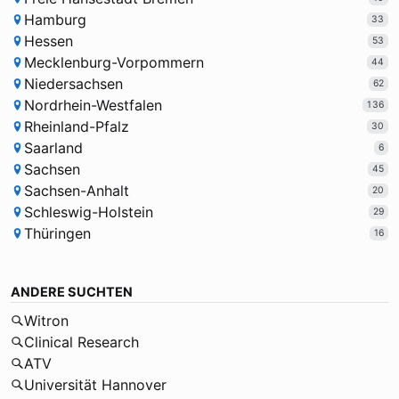
Hamburg
33
Hessen
53
Mecklenburg-Vorpommern
44
Niedersachsen
62
Nordrhein-Westfalen
136
Rheinland-Pfalz
30
Saarland
6
Sachsen
45
Sachsen-Anhalt
20
Schleswig-Holstein
29
Thüringen
16
ANDERE SUCHTEN
Witron
Clinical Research
ATV
Universität Hannover