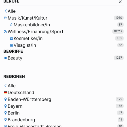
BERUFE
Alle
Musik/Kunst/Kultur
1910
Maskenbildner/in
87
Wellness/Ernährung/Sport
10712
Kosmetiker/in
739
Visagist/in
67
BEGRIFFE
Beauty
1257
REGIONEN
Alle
Deutschland
Baden-Württemberg
122
Bayern
156
Berlin
47
Brandenburg
19
Freie Hansestadt Bremen
10