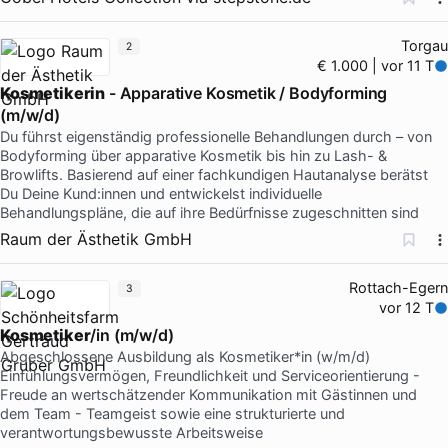
Torgau
2
€ 1.000 | vor 11 T
Kosmetikerin
- Apparative Kosmetik / Bodyforming
(m/w/d)
Du führst eigenständig professionelle Behandlungen durch – von
Bodyforming über apparative Kosmetik bis hin zu Lash- &
Browlifts. Basierend auf einer fachkundigen Hautanalyse berätst
Du Deine Kund:innen und entwickelst individuelle
Behandlungspläne, die auf ihre Bedürfnisse zugeschnitten sind
Raum der Ästhetik GmbH
Rottach-Egern
3
vor 12 T
Kosmetiker
/in (m/w/d)
Abgeschlossene Ausbildung als Kosmetiker*in (w/m/d)
Einfühlungsvermögen, Freundlichkeit und Serviceorientierung -
Freude an wertschätzender Kommunikation mit Gästinnen und
dem Team - Teamgeist sowie eine strukturierte und
verantwortungsbewusste Arbeitsweise