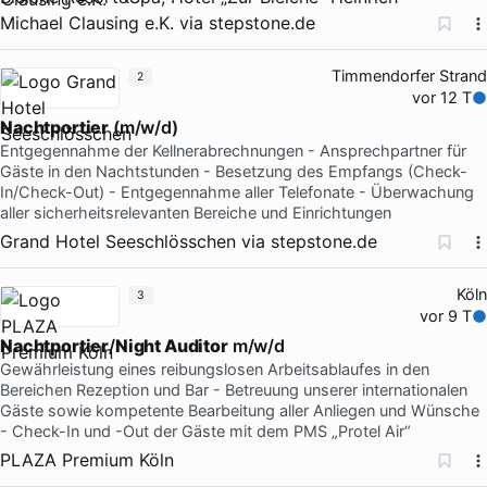
Michael Clausing e.K.
via
stepstone.de
Timmendorfer Strand
2
vor 12 T
Nachtportier
(m/w/d)
Entgegennahme der Kellnerabrechnungen - Ansprechpartner für
Gäste in den Nachtstunden - Besetzung des Empfangs (Check-
In/Check-Out) - Entgegennahme aller Telefonate - Überwachung
aller sicherheitsrelevanten Bereiche und Einrichtungen
Grand Hotel Seeschlösschen
via
stepstone.de
Köln
3
vor 9 T
Nachtportier
/
Night Auditor
m/w/d
Gewährleistung eines reibungslosen Arbeitsablaufes in den
Bereichen Rezeption und Bar - Betreuung unserer internationalen
Gäste sowie kompetente Bearbeitung aller Anliegen und Wünsche
- Check-In und -Out der Gäste mit dem PMS „Protel Air“
PLAZA Premium Köln