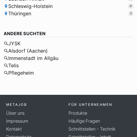
Schleswig-Holstein
4
Thüringen
2
ANDERE SUCHTEN
JYSK
Alsdorf (Aachen)
Immenstadt im Allgäu
Telis
Pflegeheim
METAJOB
FÜR UNTERNEHMEN
Über uns
Produkte
Impressum
Häufige Fragen
Kontakt
Schnittstellen - Technik