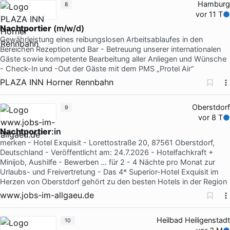
Hamburg
8
vor 11 T
Nachtportier
(m/w/d)
Gewährleistung eines reibungslosen Arbeitsablaufes in den
Bereichen Rezeption und Bar - Betreuung unserer internationalen
Gäste sowie kompetente Bearbeitung aller Anliegen und Wünsche
- Check-In und -Out der Gäste mit dem PMS „Protel Air“
PLAZA INN Horner Rennbahn
Oberstdorf
9
vor 8 T
Nachtportier
:in
merken - Hotel Exquisit - Lorettostraße 20, 87561 Oberstdorf,
Deutschland - Veröffentlicht am: 24.7.2026 - Hotelfachkraft +
Minijob, Aushilfe - Bewerben … für 2 - 4 Nächte pro Monat zur
Urlaubs- und Freivertretung - Das 4* Superior-Hotel Exquisit im
Herzen von Oberstdorf gehört zu den besten Hotels in der Region
www.jobs-im-allgaeu.de
Heilbad Heiligenstadt
10