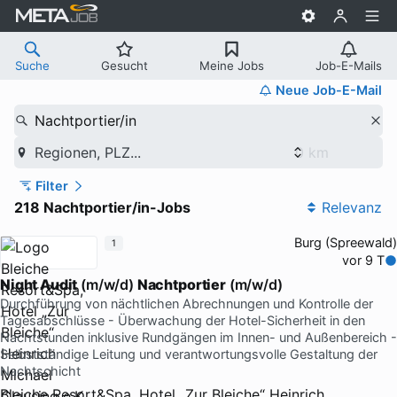
Suche
Gesucht
Meine Jobs
Job-E-Mails
Neue Job-E-Mail
Nachtportier/in
Regionen, PLZ...
Filter
218 Nachtportier/in-Jobs
Relevanz
Burg (Spreewald)
1
vor 9 T
Night Audit
(m/w/d)
Nachtportier
(m/w/d)
Durchführung von nächtlichen Abrechnungen und Kontrolle der
Tagesabschlüsse - Überwachung der Hotel-Sicherheit in den
Nachtstunden inklusive Rundgängen im Innen- und Außenbereich -
Selbstständige Leitung und verantwortungsvolle Gestaltung der
Nachtschicht
Bleiche Resort&Spa, Hotel „Zur Bleiche“ Heinrich