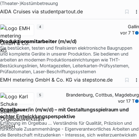
(Theater-)Kostümbetreuung
AIDA Cruises
via
studentpartout.de
Gallin
4
vor 7 T
Produktionsmitarbeiter
(m/w/d)
Sie bestücken, testen und finalisieren elektronische Baugruppen
und komplette Geräte in unserer Produktion. Sie bedienen und
arbeiten an modernen Produktionseinrichtungen wie THT-
Bestückungslinien, Montagezellen, Leiterkarten-Prüfsystemen,
Prüfautomaten, Laser-Beschriftungssystemen
EMH metering GmbH & Co. KG
via
stepstone.de
Brandenburg, Cottbus, Magdeburg
5
vor 17 T
Orgelbauer
/in (m/w/d) – mit Gestaltungsspielraum und
echter Entwicklungsperspektive
Erfahrung im Orgelbau … Verständnis für Qualität, Präzision und
funktionale Zusammenhänge - Eigenverantwortliches Arbeiten und
die Bereitschaft mitzudenken - Interesse, sich weiterzuentwickeln