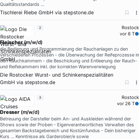
Qualitätsstandards …
Tischlerei Riebe GmbH
via
stepstone.de
Rostock
2
vor 6 T
Fleischer
(m/w/d)
die Bedienung und Programmierung der Rauchanlagen zu den
verschiedenen Prozessen - die Überwachung der Reifeprozesse in
den Rauchkammern - die Beschickung und Entleerung der Rauch-
und Reifekammern inkl. der korrekten Warenverwiegung
Die Rostocker Wurst- und Schinkenspezialitäten
GmbH
via
stepstone.de
Rostock
3
vor 26 T
Dresser
(m/w/d)
Betreuung der Darsteller beim An- und Auskleiden während der
Shows sowie der Proben - Eigenverantwortliches Verwalten des
gesamten Backstagebereich und Kostümfundus - Dein bisheriger
Kurs … Kenntnisse als Garderobier/e sowie