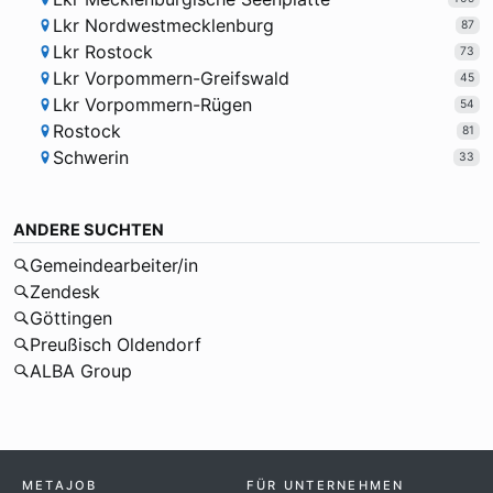
Lkr Nordwestmecklenburg
87
Lkr Rostock
73
Lkr Vorpommern-Greifswald
45
Lkr Vorpommern-Rügen
54
Rostock
81
Schwerin
33
ANDERE SUCHTEN
Gemeindearbeiter/in
Zendesk
Göttingen
Preußisch Oldendorf
ALBA Group
METAJOB
FÜR UNTERNEHMEN