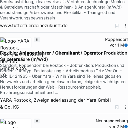
Berufsausbildung, idealerweise als Verfahrenstechnologe Mühlen-
& Getreidewirtschaft oder Maschinen- & Anlagenführer (m/w/d)
selbstständige Arbeitsweise und Flexibilität - Teamgeist und
Verantwortungsbewusstsein
www.futterfuerdeinezukunft.de
Poppendorf
8
vor 1 M
Flexibler
Anlagenfahrer
/
Chemikant
/ Operator Produktion
Salpetersäure (m/w/d)
Standort: Poppendorf bei Rostock - Jobfunktion: Produktion und
Betrieb - Jobtyp: Festanstellung - Arbeitsmodus (Ort): Vor Ort -
Job ID: 24965 - Über Yara - Wir in Yara sind Teil eines globalen
Netzwerks und arbeiten gemeinsam daran, einige der wichtigsten
Herausforderungen der Welt – Ressourcenknappheit,
Ernährungsunsicherheit und …
YARA Rostock, Zweigniederlassung der Yara GmbH
& Co. KG
Neubrandenburg
9
vor 2 M