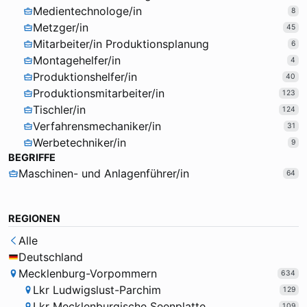
Medientechnologe/in
8
Metzger/in
45
Mitarbeiter/in Produktionsplanung
6
Montagehelfer/in
4
Produktionshelfer/in
40
Produktionsmitarbeiter/in
123
Tischler/in
124
Verfahrensmechaniker/in
31
Werbetechniker/in
9
BEGRIFFE
Maschinen- und Anlagenführer/in
64
REGIONEN
Alle
Deutschland
Mecklenburg-Vorpommern
634
Lkr Ludwigslust-Parchim
129
Lkr Mecklenburgische Seenplatte
109