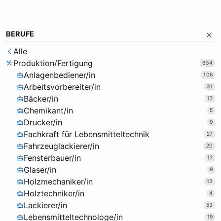
BERUFE
Alle
Produktion/Fertigung
634
Anlagenbediener/in
106
Arbeitsvorbereiter/in
31
Bäcker/in
17
Chemikant/in
5
Drucker/in
9
Fachkraft für Lebensmitteltechnik
27
Fahrzeuglackierer/in
20
Fensterbauer/in
12
Glaser/in
9
Holzmechaniker/in
13
Holztechniker/in
4
Lackierer/in
53
Lebensmitteltechnologe/in
19