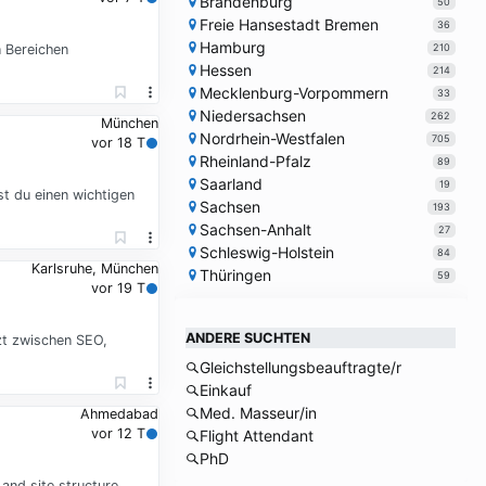
Brandenburg
50
Freie Hansestadt Bremen
36
Hamburg
210
n Bereichen
Hessen
214
Mecklenburg-Vorpommern
33
Niedersachsen
262
München
Nordrhein-Westfalen
705
vor 18 T
Rheinland-Pfalz
89
Saarland
19
t du einen wichtigen
Sachsen
193
Sachsen-Anhalt
27
Schleswig-Holstein
84
Karlsruhe, München
Thüringen
59
vor 19 T
ANDERE SUCHTEN
zt zwischen SEO,
Gleichstellungsbeauftragte/r
Einkauf
Med. Masseur/in
Ahmedabad
vor 12 T
Flight Attendant
PhD
nd site structure.