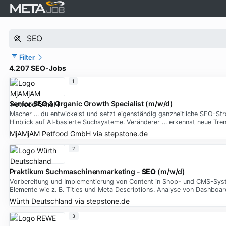
Filter
4.207 SEO-Jobs
1
Senior
SEO
& Organic Growth Specialist (m/w/d)
Macher … du entwickelst und setzt eigenständig ganzheitliche SEO-Stra
Hinblick auf AI-basierte Suchsysteme. Veränderer … erkennst neue Tren
MjAMjAM Petfood GmbH
via
stepstone.de
2
Praktikum Suchmaschinenmarketing -
SEO
(m/w/d)
Vorbereitung und Implementierung von Content in Shop- und CMS-Syst
Elemente wie z. B. Titles und Meta Descriptions. Analyse von Dashboa
Würth Deutschland
via
stepstone.de
3