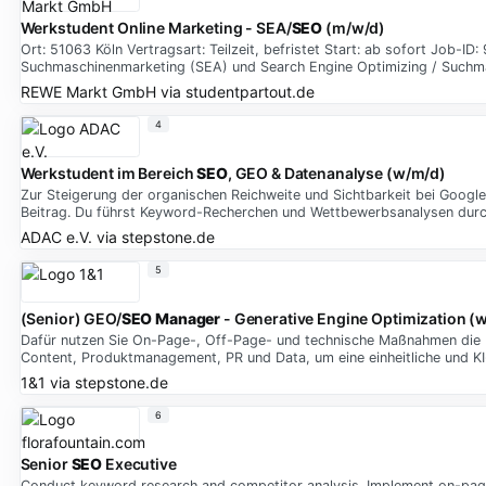
Werkstudent Online Marketing - SEA/
SEO
(m/w/d)
Ort: 51063 Köln Vertragsart: Teilzeit, befristet Start: ab sofort Job-I
Suchmaschinenmarketing (SEA) und Search Engine Optimizing / Suchm
REWE Markt GmbH
via
studentpartout.de
4
Werkstudent im Bereich
SEO
, GEO & Datenanalyse (w/m/d)
Zur Steigerung der organischen Reichweite und Sichtbarkeit bei Googl
Beitrag. Du führst Keyword-Recherchen und Wettbewerbsanalysen durch
ADAC e.V.
via
stepstone.de
5
(Senior) GEO/
SEO Manager
- Generative Engine Optimization (
Dafür nutzen Sie On-Page-, Off-Page- und technische Maßnahmen die KI-
Content, Produktmanagement, PR und Data, um eine einheitliche und KI
1&1
via
stepstone.de
6
Senior
SEO
Executive
Conduct keyword research and competitor analysis. Implement on-page 