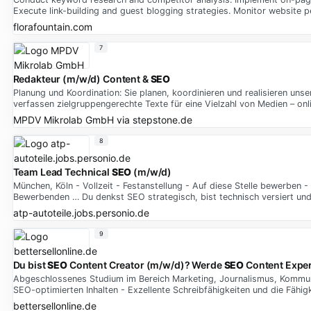
Execute link-building and guest blogging strategies. Monitor website
florafountain.com
7
Redakteur (m/w/d) Content &
SEO
Planung und Koordination: Sie planen, koordinieren und realisieren uns
verfassen zielgruppengerechte Texte für eine Vielzahl von Medien – onli
MPDV Mikrolab GmbH
via
stepstone.de
8
Team Lead Technical
SEO
(m/w/d)
München, Köln - Vollzeit - Festanstellung - Auf diese Stelle bewerben 
Bewerbenden … Du denkst SEO strategisch, bist technisch versiert und
atp-autoteile.jobs.personio.de
9
Du bist
SEO
Content Creator (m/w/d)? Werde
SEO
Content Exper
Abgeschlossenes Studium im Bereich Marketing, Journalismus, Kommunik
SEO-optimierten Inhalten - Exzellente Schreibfähigkeiten und die Fähi
bettersellonline.de