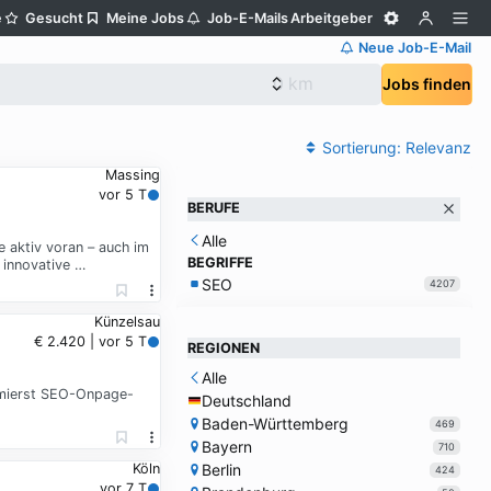
e
Gesucht
Meine Jobs
Job-E-Mails
Arbeitgeber
Neue Job-E-Mail
Jobs finden
Sortierung:
Relevanz
Massing
vor 5 T
BERUFE
Alle
 aktiv voran – auch im
BEGRIFFE
 innovative …
SEO
4207
Künzelsau
€ 2.420 | vor 5 T
REGIONEN
Alle
imierst SEO-Onpage-
Deutschland
Baden-Württemberg
469
Bayern
710
Berlin
Köln
424
vor 7 T