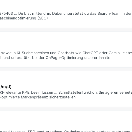
D: 975403 … Du bist mittendrin: Dabei unterstützt du das Search-Team in de
aschinenoptimierung (SEO)
e sowie in KI-Suchmaschinen und Chatbots wie ChatGPT oder Gemini leistes
 und unterstützt bei der OnPage-Optimierung unserer Inhalte
w/m/d)
relevante KPIs beeinflussen … Schnittstellenfunktion: Sie agieren vernet
-optimierte Markenpräsenz sicherzustellen
and technical SEO best practices. Optimize website content, meta tags, a