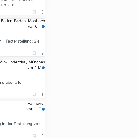
ush, etc
Baden-Baden, Mosbach
vor 6 T
- Texterstellung: Sie
öln-Lindenthal, München
vor 1 M
ns über alle
Hannover
vor 11 T
in der Erstellung von