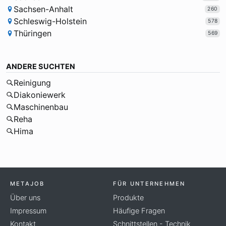
Sachsen-Anhalt
260
Schleswig-Holstein
578
Thüringen
569
ANDERE SUCHTEN
Reinigung
Diakoniewerk
Maschinenbau
Reha
Hima
METAJOB
FÜR UNTERNEHMEN
Über uns
Produkte
Impressum
Häufige Fragen
Kontakt
Schnittstellen - Technik