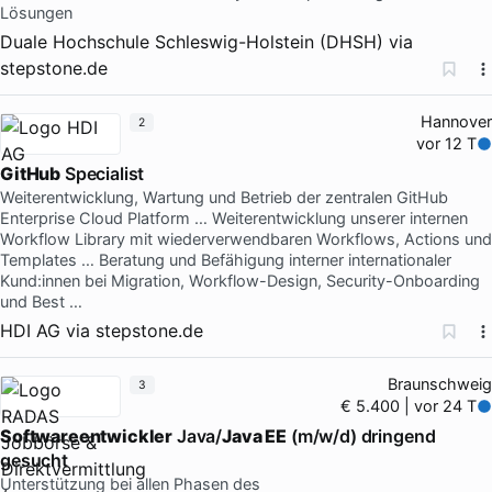
Lösungen
Duale Hochschule Schleswig-Holstein (DHSH)
via
stepstone.de
Hannover
2
vor 12 T
GitHub
Specialist
Weiterentwicklung, Wartung und Betrieb der zentralen GitHub
Enterprise Cloud Platform … Weiterentwicklung unserer internen
Workflow Library mit wiederverwendbaren Workflows, Actions und
Templates … Beratung und Befähigung interner internationaler
Kund:innen bei Migration, Workflow-Design, Security-Onboarding
und Best …
HDI AG
via
stepstone.de
Braunschweig
3
€ 5.400 | vor 24 T
Softwareentwickler
Java/
Java EE
(m/w/d) dringend
gesucht
Unterstützung bei allen Phasen des