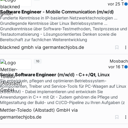
vor 25 T
Software Engineer
- Mobile Communication (m/w/d)
Fundierte Kenntnisse in IP-basierten Netzwerktechnologien …
Grundlegende Kenntnisse über Linux Betriebssysteme …
Grundkenntnisse über Software-Testmethoden, Testprozesse und
Testautomatisierung - Lösungsorientiertes Denken sowie die
Bereitschaft zur fachlichen Weiterentwicklung
blackned gmbh
via
germantechjobs.de
Mosbach
10
vor 16 T
Senior
Software Engineer
(m/w/d) - C++/
Qt
, Linux
Sie entwickeln, pflegen und optimieren Betriebssystem-
Komponenten, Treiber und Service-Tools für PC-Waagen auf Linux
(x86/ARM) - Dabei implementieren und entwickeln Sie
Anwendungen in C++ mit Qt - Zudem gehören die Pflege und
Mitgestaltung der Build- und CI/CD-Pipeline zu Ihren Aufgaben (z
Mettler-Toledo (Albstadt) GmbH
via
germantechjobs.de