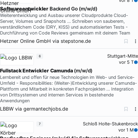
vor 8 T
Softwareentwickler
Backend Go (m/w/d)
Weiterentwicklung und Ausbau unserer Cloudprodukte Cloud-
Server, Volumes und Snapshots … Schreiben von sauberem,
verständlichem Code (DRY, KISS) und automatisierten Tests -
Durchführung von Code Reviews gemeinsam mit deinem Team
Hetzner Online GmbH
via
stepstone.de
Stuttgart-Mitte
6
vor 5 T
Fullstack Entwickler
Camunda
(m/w/d)
Lernbereit und offen für neue Technologien im Web- und Service-
Umfeld - Responsibilities: (Weiter-)Entwicklung unserer Camunda-
Plattform und Mitarbeit in konkreten Fachprojekten … Integration
von Drittsystemen und internen Services in bestehende
Anwendungen
LBBW
via
germantechjobs.de
Schloß Holte-Stukenbrock
7
vor 1 M