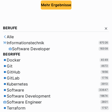
Mehr Ergebnisse
BERUFE
Alle
Informationstechnik
67026
Software Developer
18308
BEGRIFFE
Docker
4049
Git
4672
GitHub
1856
GitLab
1776
Kubernetes
3913
Software
33647
Software Development
19674
Software Engineer
2801
Terraform
1757