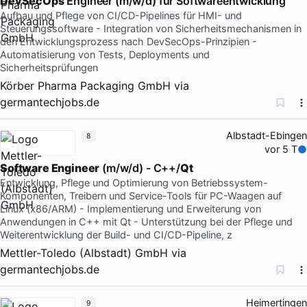
DevSecOps
Engineer (m/w/d) für Softwareentwicklung
Aufbau und Pflege von CI/CD-Pipelines für HMI- und
Steuerungssoftware - Integration von Sicherheitsmechanismen in
den Entwicklungsprozess nach DevSecOps-Prinzipien -
Automatisierung von Tests, Deployments und
Sicherheitsprüfungen
Körber Pharma Packaging GmbH
via
germantechjobs.de
Albstadt-Ebingen
8
vor 5 T
Software Engineer
(m/w/d) - C++/
Qt
Entwicklung, Pflege und Optimierung von Betriebssystem-
Komponenten, Treibern und Service-Tools für PC-Waagen auf
Linux (x86/ARM) - Implementierung und Erweiterung von
Anwendungen in C++ mit Qt - Unterstützung bei der Pflege und
Weiterentwicklung der Build- und CI/CD-Pipeline, z
Mettler-Toledo (Albstadt) GmbH
via
germantechjobs.de
Heimertingen
9