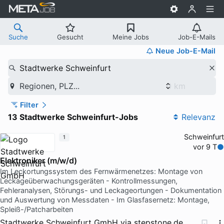
Suche
Gesucht
Meine Jobs
Job-E-Mails
Neue Job-E-Mail
Stadtwerke Schweinfurt
Regionen, PLZ...
Filter
13 Stadtwerke Schweinfurt-Jobs
Relevanz
Schweinfurt
1
vor 9 T
Elektroniker (m/w/d)
Im Leckortungssystem des Fernwärmenetzes: Montage von
Leckageüberwachungsgeräten - Kontrollmessungen,
Fehleranalysen, Störungs- und Leckageortungen - Dokumentation
und Auswertung von Messdaten - Im Glasfasernetz: Montage,
Spleiß-/Patcharbeiten
Stadtwerke Schweinfurt GmbH
via
stepstone.de